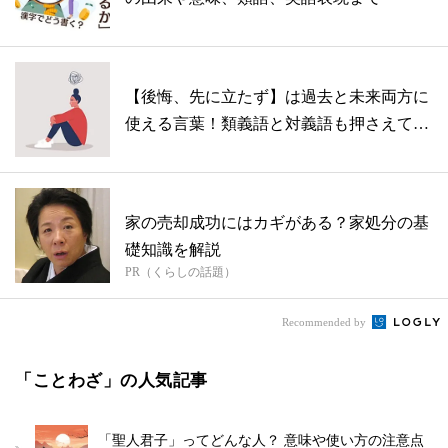
【後悔、先に立たず】は過去と未来両方に
使える言葉！類義語と対義語も押さえてお
こう
家の売却成功にはカギがある？家処分の基
礎知識を解説
PR（くらしの話題）
Recommended by
「ことわざ」の人気記事
「聖人君子」ってどんな人？ 意味や使い方の注意点