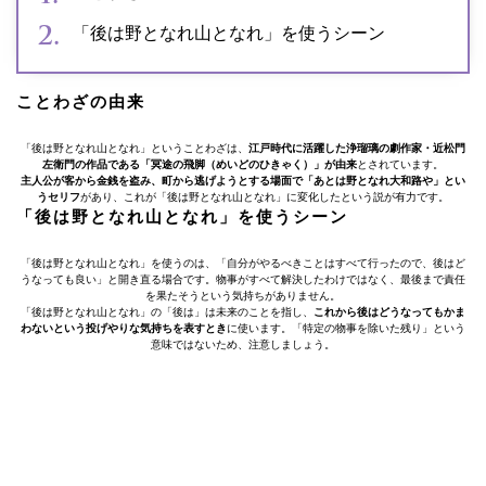
「後は野となれ山となれ」を使うシーン
ことわざの由来
「後は野となれ山となれ」ということわざは、
江戸時代に活躍した浄瑠璃の劇作家・近松門
左衛門の作品である「冥途の飛脚（めいどのひきゃく）」が由来
とされています。
主人公が客から金銭を盗み、町から逃げようとする場面で「あとは野となれ大和路や」とい
うセリフ
があり、これが「後は野となれ山となれ」に変化したという説が有力です。
「後は野となれ山となれ」を使うシーン
「後は野となれ山となれ」を使うのは、「自分がやるべきことはすべて行ったので、後はど
うなっても良い」と開き直る場合です。物事がすべて解決したわけではなく、最後まで責任
を果たそうという気持ちがありません。
「後は野となれ山となれ」の「後は」は未来のことを指し、
これから後はどうなってもかま
わないという投げやりな気持ちを表すとき
に使います。「特定の物事を除いた残り」という
意味ではないため、注意しましょう。