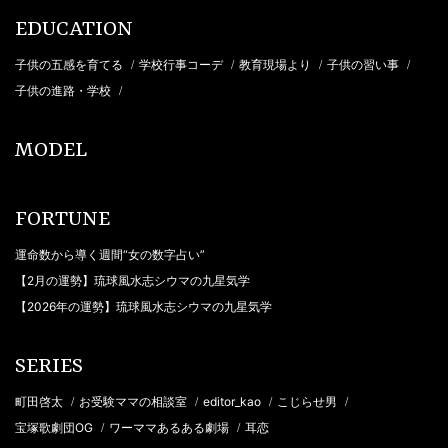
EDUCATION
子供の五感を育てる
学校行事コーデ
教育現場より
子供の習い事
/
/
/
/
子供の進路・学校
/
MODEL
FORTUNE
運命数から導く週間“女の数字占い”
【2月の運勢】琉球風水志シウマの九星気学
【2026年の運勢】琉球風水志シウマの九星気学
SERIES
町田啓太
お受験ママの相談室
editor_kao
こじらせ男
/
/
/
/
宝塚歌劇団OG
ワーママあるある劇場
耳恋
/
/