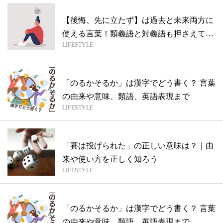
【後悔、先に立たず】は過去と未来両方に
使える言葉！類義語と対義語も押さえてお
LIFESTYLE
こう
「のるかそるか」は漢字でどう書く？ 言葉
の由来や意味、類語、英語表現まで
LIFESTYLE
「賽は投げられた」の正しい意味は？｜由
来や使い方を正しく知ろう
LIFESTYLE
「のるかそるか」は漢字でどう書く？ 言葉
の由来や意味、類語、英語表現まで