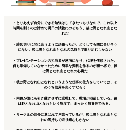
・とりあえず自分にできる勉強はしてきたつもりなので、これ以上
時間を割くのは諦めて明日の試験にのぞもう。後は野となれ山とな
れだ
・締め切りに間に合うように頑張ったが、どうしても間に合いそう
にない。後は野となれ山となれの気持ちで取り組むしかない
・プレゼンテーションの担当者が急病になり、代理を依頼された。
何も準備していなかったために簡単な資料を作るのが精一杯で、後
は野となれ山となれの心境だ
・後は野となれ山となれというような仕事の仕方をしていては、そ
のうち信用を失くすだろう
・同僚が誰にも引き継ぎせずに退職して、職場が混乱している。後
は野となれ山となれという態度で、まったく無責任である。
・サークルの部長に選ばれて戸惑っているが、後は野となれ山とな
れの気持ちで取り組むしかない