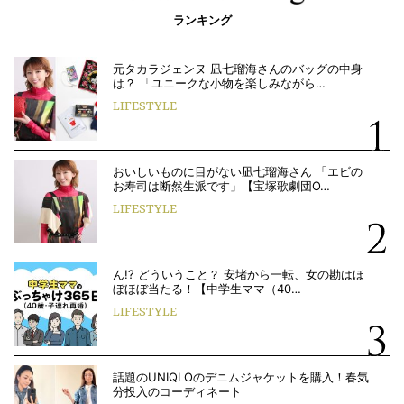
ランキング
元タカラジェンヌ 凪七瑠海さんのバッグの中身
は？ 「ユニークな小物を楽しみながら…
LIFESTYLE
おいしいものに目がない凪七瑠海さん 「エビの
お寿司は断然生派です」【宝塚歌劇団O…
LIFESTYLE
ん!? どういうこと？ 安堵から一転、女の勘はほ
ぼほぼ当たる！【中学生ママ（40…
LIFESTYLE
話題のUNIQLOのデニムジャケットを購入！春気
分投入のコーディネート