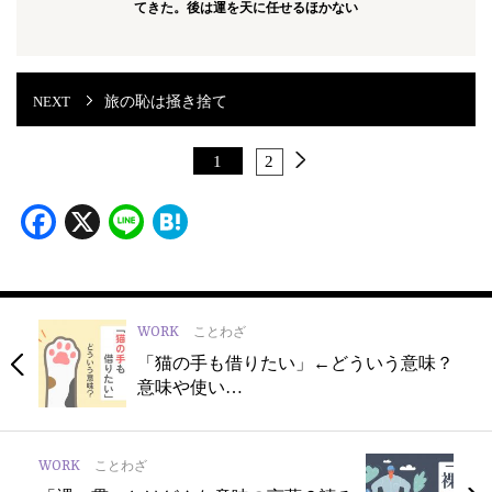
てきた。後は運を天に任せるほかない
旅の恥は掻き捨て
1
2
Facebook
X
Line
Hatena
WORK
ことわざ
「猫の手も借りたい」←どういう意味？
意味や使い…
WORK
ことわざ