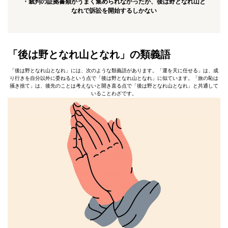
・裁判の証拠書類がうまく集められなかったが、後は野となれ山と
なれで訴訟を開始するしかない
「後は野となれ山となれ」の類義語
「後は野となれ山となれ」には、次のような類義語があります。「運を天に任せる」は、成
り行きを自分以外に委ねるという点で「後は野となれ山となれ」に似ています。「旅の恥は
掻き捨て」は、後先のことは考えないと開き直る点で「後は野となれ山となれ」と共通して
いることわざです。