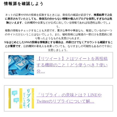
情報源を確認しよう
ネットの記事やSNSの投稿を拡散するときには、発信元の確認が必須です。
検索結果で上位
に表示されていたとしても、発信元の分からない情報や個人のブログを信用しすぎるのは危
険といえます
。公的機関や企業などが公式に出している情報であれば信憑性は高いでしょ
う。
複数の情報をチェックすることも大切です。重大な事件や事故なら、報道しているのが一つ
のサイトだけということはないでしょう。また、嘘松投稿には報道の一部だけを意図的に切
り取ったようなものも見受けられます。
XをはじめとしたSNSの投稿を情報源とする場合は、内容だけでなくアカウントも確認するこ
とが重要です
。公的機関や著名人を名乗っていても、なりすましの可能性もあるので十分に
注意しましょう。
【リツイート】とはツイートを再投稿
する機能のこと！どう使うべき？使い
分…
「リプライ」の意味とは？ LINEや
Twitterのリプライについて解…