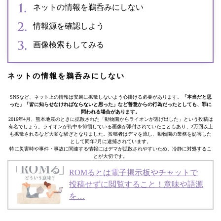
ネットの情報を鵜呑みにしない
情報源を確認しよう
画像検索もしてみる
ネットの情報を鵜呑みにしない
SNSなど、ネット上の情報は安易に拡散しないよう心掛ける必要があります。
「本当だと思
った」「皆に知らせなければならないと思った」など善意からの行為だったとしても、罪に
問われる場合があります。
2016年4月、熊本地震のときに拡散された「動物園からライオンが逃げ出した」という投稿は
有名でしょう。ライオンが街中を徘徊している画像が添付されていたこともあり、2万回以上
も拡散されるなど大変な騒ぎとなりました。投稿者はデマを流し、動物園の業務を妨害した
として同年7月に逮捕されています。
特に災害時や事件・事故に関連する情報にはデマが拡散されやすいため、冷静に対処するこ
とが大切です。
ROMるとは電子掲示板やチャットで
投稿せずに閲覧すること！意味や語源
を…