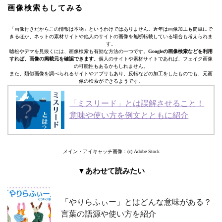
画像検索もしてみる
「画像付きだからこの情報は本物」というわけではありません。近年は画像加工も簡単にで
きるほか、ネットの素材サイトや他人のサイトの画像を無断転載している場合も考えられま
す。
嘘松やデマを見抜くには、画像検索も有効な方法の一つです。
Googleの画像検索などを利用
すれば、画像の掲載元を確認できます
。個人のサイトや素材サイトであれば、フェイク画像
の可能性もあるかもしれません。
また、類似画像を調べられるサイトやアプリもあり、反転などの加工をしたものでも、元画
像の検索ができるようです。
「ミスリード」とは誤解させること！
意味や使い方を例文とともに紹介
メイン・アイキャッチ画像：(c) Adobe Stock
▼あわせて読みたい
「やりらふぃー」とはどんな意味がある？
言葉の語源や使い方を紹介