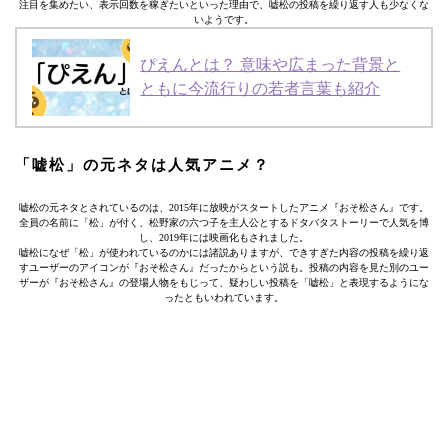
注目を集めたい、表示回数を稼ぎたいといった理由で、嘘松の投稿を繰り返す人も少なくな
いようです。
ぴえんとは？ 意味や広まった背景と
ともに今流行りの若者言葉も紹介
「嘘松」の元ネタは人気アニメ？
嘘松の元ネタとされているのは、2015年に放映がスタートしたアニメ『おそ松さん』です。
全員の名前に「松」が付く、松野家の六つ子を主人公とするドタバタストーリーで人気を博
し、2019年には映画化もされました。
嘘松になぜ「松」が使われているのかには諸説ありますが、できすぎた内容の投稿を繰り返
すユーザーのアイコンが『おそ松さん』だったからという説も。投稿の内容を見た別のユー
ザーが『おそ松さん』の登場人物をもじって、疑わしい投稿を「嘘松」と表現するようにな
ったともいわれています。