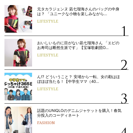
元タカラジェンヌ 凪七瑠海さんのバッグの中身
は？ 「ユニークな小物を楽しみながら…
LIFESTYLE
おいしいものに目がない凪七瑠海さん 「エビの
お寿司は断然生派です」【宝塚歌劇団O…
LIFESTYLE
ん!? どういうこと？ 安堵から一転、女の勘はほ
ぼほぼ当たる！【中学生ママ（40…
LIFESTYLE
話題のUNIQLOのデニムジャケットを購入！春気
分投入のコーディネート
FASHION