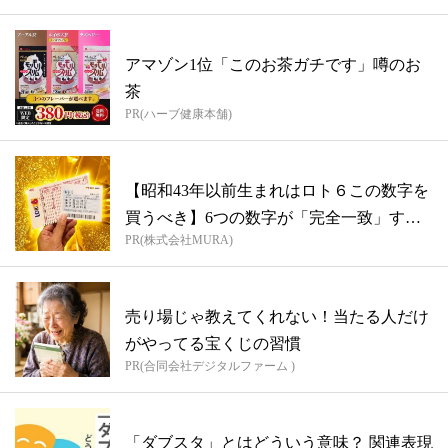
アマゾン1位「このお茶ガチです」噂のお
茶
PR(ハーブ健康本舗)
【昭和43年以前生まれはロト６この数字を
買うべき】6つの数字が「完全一致」する
PR(株式会社MURA)
方...
売り場じゃ教えてくれない！当たる人だけ
がやってる宝くじの習慣
PR(合同会社デジタルファーム )
「ダブスタ」とはどういう意味？ 関連表現