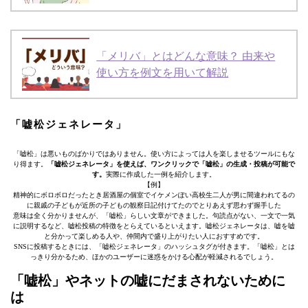
「メリバ」とはどんな意味？ 由来や
使い方を例文を用いて解説
「嘘松ジェネレータ」
「嘘松」は悪いものばかりではありません。使い方によっては人を楽しませるツールにもな
り得ます。
「嘘松ジェネレータ」を使えば、ワンクリックで「嘘松」の生成・投稿が可能で
す。
実際に作成した一例を紹介します。
【例】
精神的にボロボロだったとき居酒屋の個室でイケメンぽい高校生二人が男に間違われてるの
に親戚の子どもが近所の子どもの観察日記付けてたのでとりあえず思わず握手した
意味は全く分かりませんが、「嘘松」らしい文章ができました。句読点がない、一文で一気
に説明するなど、嘘松投稿の特徴をとらえているといえます。嘘松ジェネレータは、嘘を嘘
と分かって楽しめる人や、仲間内で盛り上がりたい人におすすめです。
SNSに投稿するときには、「嘘松ジェネレータ」のハッシュタグが付きます。「嘘松」とは
っきり分かるため、ほかのユーザーに迷惑をかける心配が軽減されるでしょう。
「嘘松」やネットの嘘にだまされないために
は