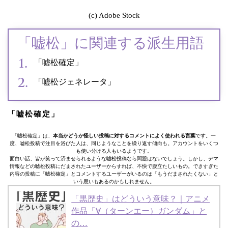
(c) Adobe Stock
「嘘松」に関連する派生用語
「嘘松確定」
「嘘松ジェネレータ」
「嘘松確定」
「嘘松確定」は、
本当かどうか怪しい投稿に対するコメントによく使われる言葉
です。一
度、嘘松投稿で注目を浴びた人は、同じようなことを繰り返す傾向も。アカウントをいくつ
も使い分ける人もいるようです。
面白い話、皆が笑って済ませられるような嘘松投稿なら問題はないでしょう。しかし、デマ
情報などの嘘松投稿にだまされたユーザーからすれば、不快で腹立たしいもの。できすぎた
内容の投稿に「嘘松確定」とコメントするユーザーがいるのは「もうだまされたくない」と
いう思いもあるのかもしれません。
「黒歴史」はどういう意味？｜アニメ
作品「∀（ターンエー）ガンダム」と
の…