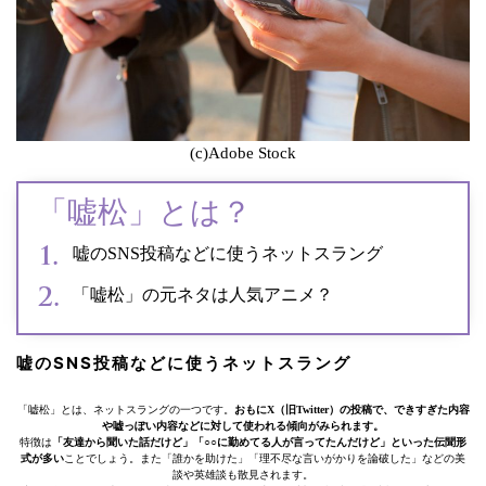
(c)Adobe Stock
「嘘松」とは？
嘘のSNS投稿などに使うネットスラング
「嘘松」の元ネタは人気アニメ？
嘘のSNS投稿などに使うネットスラング
「嘘松」とは、ネットスラングの一つです。
おもにX（旧Twitter）の投稿で、できすぎた内容
や嘘っぽい内容などに対して使われる傾向がみられます。
特徴は
「友達から聞いた話だけど」「○○に勤めてる人が言ってたんだけど」といった伝聞形
式が多い
ことでしょう。また「誰かを助けた」「理不尽な言いがかりを論破した」などの美
談や英雄談も散見されます。