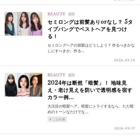
BEAUTY
髪型
セミロングは前髪ありorなし？ 5タ
イプバングでベストヘアを見つけ
る！
セミロングヘアの前髪はどうしよう？ 作るべきかな
しにすべきか。作る…
2024.09.19
BEAUTY
髪型
2024年は断然「暗髪」！ 地味見
え・老け見えを防いで透明感を宿す
カラー例…
大注目の暗髪ヘア。暗髪にトライするなら、ただ暗
めのトーンなだけでな…
こなれ感
2024.09.17