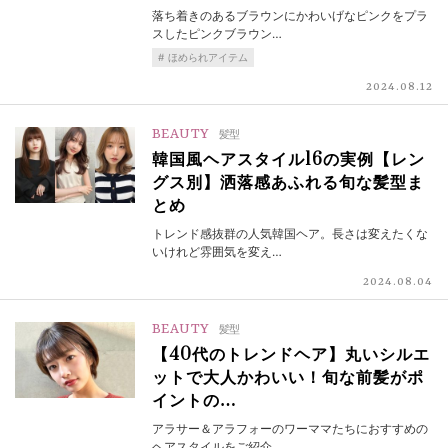
落ち着きのあるブラウンにかわいげなピンクをプラ
スしたピンクブラウン…
ほめられアイテム
2024.08.12
BEAUTY
髪型
韓国風ヘアスタイル16の実例【レン
グス別】洒落感あふれる旬な髪型ま
とめ
トレンド感抜群の人気韓国ヘア。長さは変えたくな
いけれど雰囲気を変え…
2024.08.04
BEAUTY
髪型
【40代のトレンドヘア】丸いシルエ
ットで大人かわいい！旬な前髪がポ
イントの…
アラサー＆アラフォーのワーママたちにおすすめの
ヘアスタイルをご紹介…