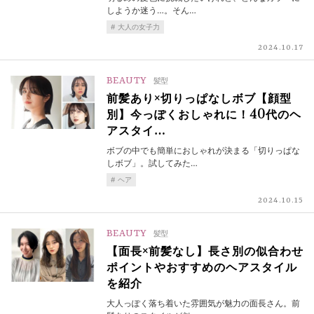
しようか迷う…。そん…
大人の女子力
2024.10.17
BEAUTY
髪型
前髪あり×切りっぱなしボブ【顔型
別】今っぽくおしゃれに！40代のヘ
アスタイ…
ボブの中でも簡単におしゃれが決まる「切りっぱな
しボブ」。試してみた…
ヘア
2024.10.15
BEAUTY
髪型
【面長×前髪なし】長さ別の似合わせ
ポイントやおすすめのヘアスタイル
を紹介
大人っぽく落ち着いた雰囲気が魅力の面長さん。前