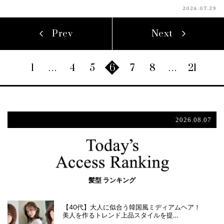
2024.07.29
Prev
Next
1
…
4
5
6
7
8
…
21
2026.08.07
髪型 ランキング
【40代】大人に似合う韓国風ミディアムヘア！
美人を作るトレンド上品スタイルを提…