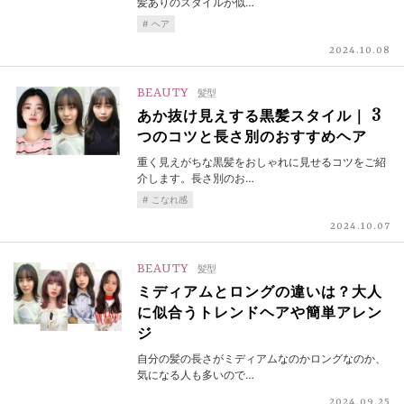
髪ありのスタイルが似…
ヘア
2024.10.08
BEAUTY
髪型
あか抜け見えする黒髪スタイル｜ 3
つのコツと長さ別のおすすめヘア
重く見えがちな黒髪をおしゃれに見せるコツをご紹
介します。長さ別のお…
こなれ感
2024.10.07
BEAUTY
髪型
ミディアムとロングの違いは？大人
に似合うトレンドヘアや簡単アレン
ジ
自分の髪の長さがミディアムなのかロングなのか、
気になる人も多いので…
2024.09.25