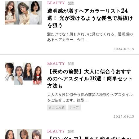
BEAUTY
髪型
透明感が増すヘアカラーリスト24
選！ 光が透けるような髪色で垢抜け
を狙う
髪だけでなく肌もきれいに見せてくれる、透明感の
あるヘアカラー。今回…
2024.09.15
BEAUTY
髪型
【長めの前髪】大人に似合うおすす
めのヘアスタイル36選！簡単セット
方法も
大人の女性に似合う長め前髪の種類やヘアスタイル
をご紹介します。顔型…
こなれ感
ヘア
2024.09.15
BEAUTY
髪型