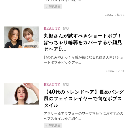
40代美容
2024.08.02
BEAUTY
髪型
丸顔さんが試すべきショートボブ！
ぽっちゃり輪郭をカバーする小顔見
せヘア9…
顔の丸みやふっくら感が気になる丸顔さん向けショ
ートボブをピックアッ…
2024.07.31
BEAUTY
髪型
【40代のトレンドヘア】長めバング
風のフェイスレイヤーで旬なボブス
タイル
アラサー＆アラフォーのワーママたちにおすすめの
ヘアスタイルをご紹介…
40代美容