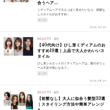
合うヘア…
ミディアムヘアで大人っぽく見せたいなら、前髪な
しスタイルがおすすめ…
ヘア
2024.09.01
BEAUTY
髪型
【40代向け】ひし形ミディアムのお
すすめ19選｜上品で大人かわいいス
タイル
ひし形シルエットのミディアムヘアは、髪のボリュ
ーム不足や気になるフ…
ヘア
2024.08.29
BEAUTY
髪型
【前髪なし】大人に似合う髪型33選
｜スタイリング方法や簡単アレンジ