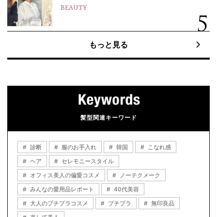
BEAUTY
もっと見る
髪型関連キーワード
診断
服のお手入れ
韓国
こなれ感
ヘア
セレモニースタイル
オフィス美人の偏愛コスメ
ノーテクメーク
みんなの愛用品レポート
40代美容
大人のプチプラコスメ
プチプラ
無印良品