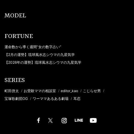
MODEL
FORTUNE
運命数から導く週間“女の数字占い”
【2月の運勢】琉球風水志シウマの九星気学
【2026年の運勢】琉球風水志シウマの九星気学
SERIES
町田啓太
お受験ママの相談室
editor_kao
こじらせ男
/
/
/
/
宝塚歌劇団OG
ワーママあるある劇場
耳恋
/
/