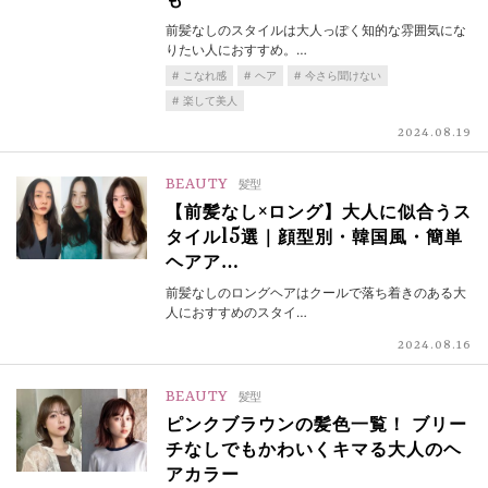
も
前髪なしのスタイルは大人っぽく知的な雰囲気にな
りたい人におすすめ。…
こなれ感
ヘア
今さら聞けない
楽して美人
2024.08.19
BEAUTY
髪型
【前髪なし×ロング】大人に似合うス
タイル15選｜顔型別・韓国風・簡単
ヘアア…
前髪なしのロングヘアはクールで落ち着きのある大
人におすすめのスタイ…
2024.08.16
BEAUTY
髪型
ピンクブラウンの髪色一覧！ ブリー
チなしでもかわいくキマる大人のヘ
アカラー