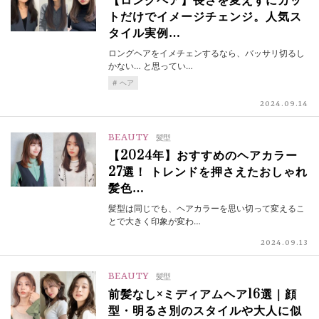
【ロングヘア】長さを変えずにカッ
トだけでイメージチェンジ。人気ス
タイル実例…
ロングヘアをイメチェンするなら、バッサリ切るし
かない… と思ってい…
ヘア
2024.09.14
BEAUTY
髪型
【2024年】おすすめのヘアカラー
27選！ トレンドを押さえたおしゃれ
髪色…
髪型は同じでも、ヘアカラーを思い切って変えるこ
とで大きく印象が変わ…
2024.09.13
BEAUTY
髪型
前髪なし×ミディアムヘア16選｜顔
型・明るさ別のスタイルや大人に似