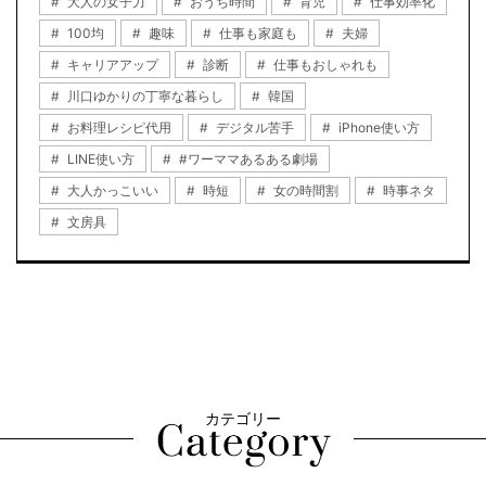
大人の女子力
おうち時間
育児
仕事効率化
100均
趣味
仕事も家庭も
夫婦
キャリアアップ
診断
仕事もおしゃれも
川口ゆかりの丁寧な暮らし
韓国
お料理レシピ代用
デジタル苦手
iPhone使い方
LINE使い方
#ワーママあるある劇場
大人かっこいい
時短
女の時間割
時事ネタ
文房具
カテゴリー