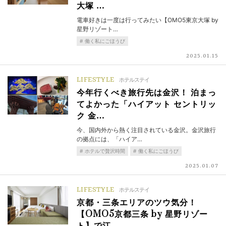
大塚 …
電車好きは一度は行ってみたい【OMO5東京大塚 by
星野リゾート…
働く私にごほうび
2025.01.15
LIFESTYLE
ホテルステイ
今年行くべき旅行先は金沢！ 泊まっ
てよかった「ハイアット セントリッ
ク 金…
今、国内外から熱く注目されている金沢。金沢旅行
の拠点には、「ハイア…
ホテルで贅沢時間
働く私にごほうび
2025.01.07
LIFESTYLE
ホテルステイ
京都・三条エリアのツウ気分！
【OMO5京都三条 by 星野リゾー