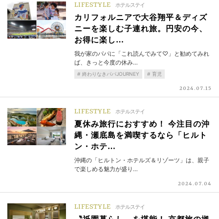
LIFESTYLE
ホテルステイ
カリフォルニアで大谷翔平＆ディズ
ニーを楽しむ子連れ旅。円安の今、
お得に楽し…
我が家のパパに「これ読んでみて♡」と勧めてみれ
ば、きっと今度の休み…
終わりなきパパJOURNEY
育児
2024.07.15
LIFESTYLE
ホテルステイ
夏休み旅行におすすめ！ 今注目の沖
縄・瀬底島を満喫するなら「ヒルト
ン・ホテ…
沖縄の「ヒルトン・ホテルズ＆リゾーツ」は、親子
で楽しめる魅力が盛り…
2024.07.04
LIFESTYLE
ホテルステイ