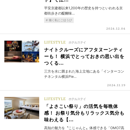
ト】で江…
平安京建都以来1,200年の歴史を持つといわれる京
都街歩きの醍醐味…
働く私にごほうび
2024.12.04
LIFESTYLE
ホテルステイ
ナイトクルーズにアフタヌーンティ
ーも！ 横浜でとっておきの思い出を
つくる…
三方を水に囲まれた海上立地にある「インターコン
チネンタル横浜Pie…
2024.11.19
LIFESTYLE
ホテルステイ
「よさこい祭り」の活気を毎晩体
感！ お祭り気分もリラックス気分も
味わえる【…
高知の魅力を〝こじゃんと〟体感できる「OMO7高