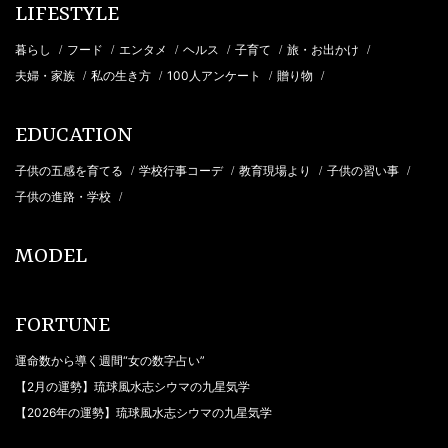
LIFESTYLE
暮らし
フード
エンタメ
ヘルス
子育て
旅・お出かけ
/
/
/
/
/
/
夫婦・家族
私の生き方
100人アンケート
贈り物
/
/
/
/
EDUCATION
子供の五感を育てる
学校行事コーデ
教育現場より
子供の習い事
/
/
/
/
子供の進路・学校
/
MODEL
FORTUNE
運命数から導く週間“女の数字占い”
【2月の運勢】琉球風水志シウマの九星気学
【2026年の運勢】琉球風水志シウマの九星気学