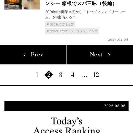
ンシー 箱根でスパ三昧（後編）
2006年の開業当初から「ドッグフレンドリールー
ム」を6室備えるハ…
働く私にごほうび
大島文子のエナジーブランディング
2024.05.08
Prev
Next
1
2
3
4
…
12
2026.08.08