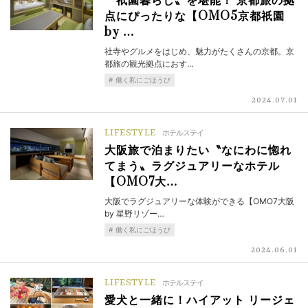
〝祇園暮らし〟を堪能！ 京都旅の拠
点にぴったりな【OMO5京都祇園
by …
社寺やグルメをはじめ、魅力がたくさんの京都。京
都旅の観光拠点におす…
働く私にごほうび
2024.07.01
LIFESTYLE
ホテルステイ
大阪旅で泊まりたい〝なにわに惚れ
てまう〟ラグジュアリーなホテル
【OMO7大…
大阪でラグジュアリーな体験ができる【OMO7大阪
by 星野リゾー…
働く私にごほうび
2024.06.01
LIFESTYLE
ホテルステイ
愛犬と一緒に！ハイアット リージェ