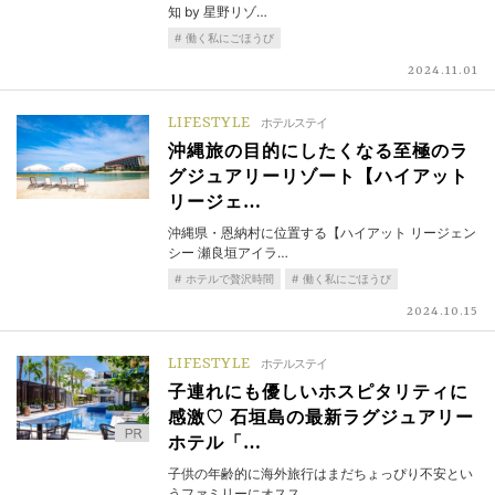
知 by 星野リゾ…
働く私にごほうび
2024.11.01
LIFESTYLE
ホテルステイ
沖縄旅の目的にしたくなる至極のラ
グジュアリーリゾート【ハイアット
リージェ…
沖縄県・恩納村に位置する【ハイアット リージェン
シー 瀬良垣アイラ…
ホテルで贅沢時間
働く私にごほうび
2024.10.15
LIFESTYLE
ホテルステイ
子連れにも優しいホスピタリティに
感激♡ 石垣島の最新ラグジュアリー
ホテル「…
子供の年齢的に海外旅行はまだちょっぴり不安とい
うファミリーにオスス…