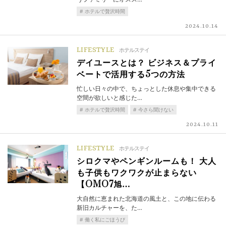
ホテルで贅沢時間
2024.10.14
LIFESTYLE
ホテルステイ
デイユースとは？ ビジネス＆プライ
ベートで活用する5つの方法
忙しい日々の中で、ちょっとした休息や集中できる
空間が欲しいと感じた…
ホテルで贅沢時間
今さら聞けない
2024.10.11
LIFESTYLE
ホテルステイ
シロクマやペンギンルームも！ 大人
も子供もワクワクが止まらない
【OMO7旭…
大自然に恵まれた北海道の風土と、この地に伝わる
新旧カルチャーを、た…
働く私にごほうび