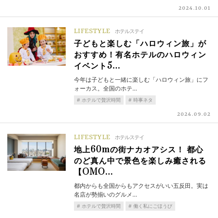
2024.10.01
LIFESTYLE
ホテルステイ
子どもと楽しむ「ハロウィン旅」が
おすすめ！有名ホテルのハロウィン
イベント5…
今年は子どもと一緒に楽しむ「ハロウィン旅」にフ
ォーカス。全国のホテ…
ホテルで贅沢時間
時事ネタ
2024.09.02
LIFESTYLE
ホテルステイ
地上60mの街ナカオアシス！ 都心
のど真ん中で景色を楽しみ癒される
【OMO…
都内からも全国からもアクセスがいい五反田。実は
名店が勢揃いのグルメ…
ホテルで贅沢時間
働く私にごほうび