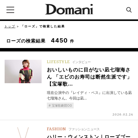
トップ
「ローズ」で検索した結果
4450
ローズの検索結果
件
LIFESTYLE
インタビュー
おいしいものに目がない凪七瑠海さ
ん 「エビのお寿司は断然生派です」
【宝塚歌…
現在公演中の『レイディ・ベス』に出演している凪
七瑠海さん。今回は凪…
宝塚歌劇団OG
2026.02.24
FASHION
ファッションニュース
ハリー・ウィンストン｜ローズゴー