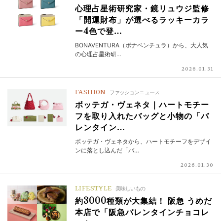
心理占星術研究家・鏡リュウジ監修
「開運財布」が選べるラッキーカラ
ー4色で登…
BONAVENTURA（ボナベンチュラ）から、大人気
の心理占星術研…
2026.01.31
FASHION
ファッションニュース
ボッテガ・ヴェネタ｜ハートモチー
フを取り入れたバッグと小物の「バ
レンタイン…
ボッテガ・ヴェネタから、ハートモチーフをデザイ
ンに落とし込んだ「バ…
2026.01.30
LIFESTYLE
美味しいもの
約3000種類が大集結！ 阪急 うめだ
本店で「阪急バレンタインチョコレ