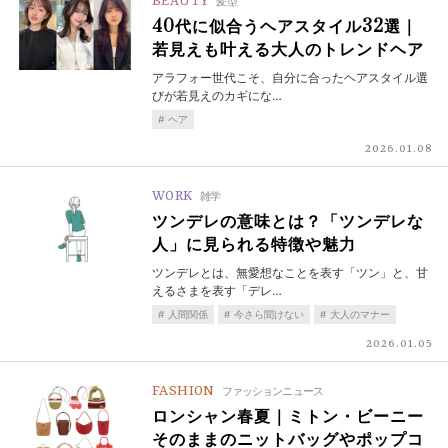
BEAUTY
髪型
40代に似合うヘアスタイル32選｜
若見えも叶える大人のトレンドヘア
アラフォー世代こそ、自分に合ったヘアスタイル選
びが若見えのカギにな…
ヘア
2026.01.08
WORK
雑学
ツンデレの意味とは？「ツンデレな
人」に見られる特徴や魅力
ツンデレとは、無愛想なことを表す「ツン」と、甘
えるさまを表す「デレ…
人間関係
今さら聞けない
大人のマナー
2026.01.05
FASHION
ファッションニュース
ロンシャン春夏｜ミトン・ビーニー
そのままのニットバッグやポップコ