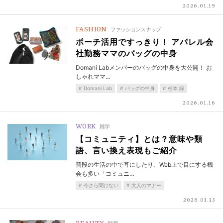
2026.01.19
FASHION
ファッションスナップ
ポーチ活用ですっきり！ アパレル会
社勤務ママのバッグの中身
Domani Labメンバーのバッグの中身を大公開！ お
しゃれママ…
Domani Lab
バッグの中身
杉本 緑
2026.01.16
WORK
雑学
【コミュニティ】とは？意味や類
語、言い換え表現もご紹介
普段の生活の中で耳にしたり、Web上で目にする機
会も多い「コミュニ…
今さら聞けない
大人のマナー
2026.01.13