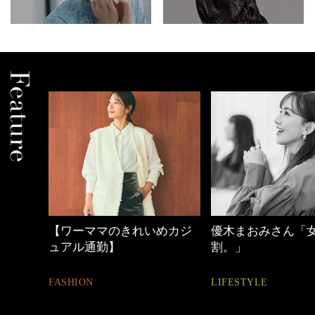
めカジ
優木まおみさん「女の時間
心地よくいられる
割。」
とは
LIFESTYLE
FASHION