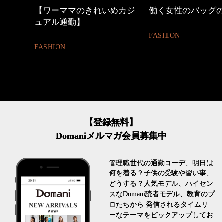
めカジ
働く女性のバッグの中身
40代の小顔メイク
FASHION
BEAUTY
【登録無料】
Domaniメルマガ会員募集中
管理職世代の通勤コーデ、明日は
何を着る？子供の受験や習い事、
どうする？人気モデル、ハイセン
スなDomani読者モデル、教育のプ
ロたちから 発信されるタイムリ
ーなテーマをピックアップしてお