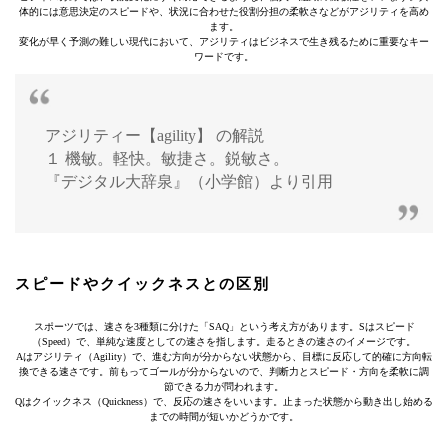
体的には意思決定のスピードや、状況に合わせた役割分担の柔軟さなどがアジリティを高め
ます。
変化が早く予測の難しい現代において、アジリティはビジネスで生き残るために重要なキー
ワードです。
アジリティー【agility】 の解説
１ 機敏。軽快。敏捷さ。鋭敏さ。
『デジタル大辞泉』（小学館）より引用
スピードやクイックネスとの区別
スポーツでは、速さを3種類に分けた「SAQ」という考え方があります。Sはスピード
（Speed）で、単純な速度としての速さを指します。走るときの速さのイメージです。
Aはアジリティ（Agility）で、進む方向が分からない状態から、目標に反応して的確に方向転
換できる速さです。前もってゴールが分からないので、判断力とスピード・方向を柔軟に調
節できる力が問われます。
Qはクイックネス（Quickness）で、反応の速さをいいます。止まった状態から動き出し始める
までの時間が短いかどうかです。