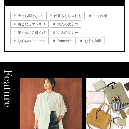
今さら聞けない
仕事もおしゃれも
こなれ感
着こなしマンネリ
大人の女子力
働く私にごほうび
大人のマナー
ほめられアイテム
Domanist
おうち時間