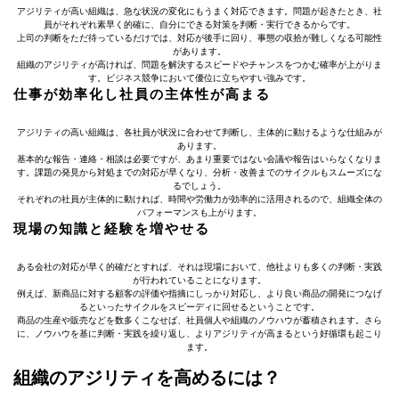
アジリティが高い組織は、急な状況の変化にもうまく対応できます。問題が起きたとき、社
員がそれぞれ素早く的確に、自分にできる対策を判断・実行できるからです。
上司の判断をただ待っているだけでは、対応が後手に回り、事態の収拾が難しくなる可能性
があります。
組織のアジリティが高ければ、問題を解決するスピードやチャンスをつかむ確率が上がりま
す。ビジネス競争において優位に立ちやすい強みです。
仕事が効率化し社員の主体性が高まる
アジリティの高い組織は、各社員が状況に合わせて判断し、主体的に動けるような仕組みが
あります。
基本的な報告・連絡・相談は必要ですが、あまり重要ではない会議や報告はいらなくなりま
す。課題の発見から対処までの対応が早くなり、分析・改善までのサイクルもスムーズにな
るでしょう。
それぞれの社員が主体的に動ければ、時間や労働力が効率的に活用されるので、組織全体の
パフォーマンスも上がります。
現場の知識と経験を増やせる
ある会社の対応が早く的確だとすれば、それは現場において、他社よりも多くの判断・実践
が行われていることになります。
例えば、新商品に対する顧客の評価や指摘にしっかり対応し、より良い商品の開発につなげ
るといったサイクルをスピーディに回せるということです。
商品の生産や販売などを数多くこなせば、社員個人や組織のノウハウが蓄積されます。さら
に、ノウハウを基に判断・実践を繰り返し、よりアジリティが高まるという好循環も起こり
ます。
組織のアジリティを高めるには？