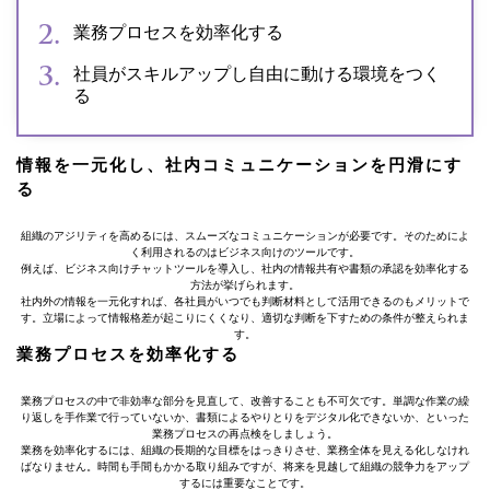
業務プロセスを効率化する
社員がスキルアップし自由に動ける環境をつく
る
情報を一元化し、社内コミュニケーションを円滑にす
る
組織のアジリティを高めるには、スムーズなコミュニケーションが必要です。そのためによ
く利用されるのはビジネス向けのツールです。
例えば、ビジネス向けチャットツールを導入し、社内の情報共有や書類の承認を効率化する
方法が挙げられます。
社内外の情報を一元化すれば、各社員がいつでも判断材料として活用できるのもメリットで
す。立場によって情報格差が起こりにくくなり、適切な判断を下すための条件が整えられま
す。
業務プロセスを効率化する
業務プロセスの中で非効率な部分を見直して、改善することも不可欠です。単調な作業の繰
り返しを手作業で行っていないか、書類によるやりとりをデジタル化できないか、といった
業務プロセスの再点検をしましょう。
業務を効率化するには、組織の長期的な目標をはっきりさせ、業務全体を見える化しなけれ
ばなりません。時間も手間もかかる取り組みですが、将来を見越して組織の競争力をアップ
するには重要なことです。