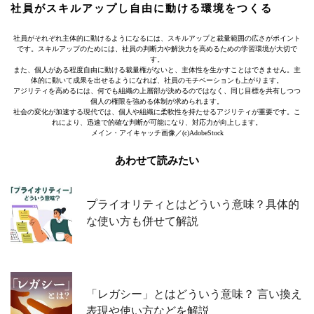
社員がスキルアップし自由に動ける環境をつくる
社員がそれぞれ主体的に動けるようになるには、スキルアップと裁量範囲の広さがポイント
です。スキルアップのためには、社員の判断力や解決力を高めるための学習環境が大切で
す。
また、個人がある程度自由に動ける裁量権がないと、主体性を生かすことはできません。主
体的に動いて成果を出せるようになれば、社員のモチベーションも上がります。
アジリティを高めるには、何でも組織の上層部が決めるのではなく、同じ目標を共有しつつ
個人の権限を強める体制が求められます。
社会の変化が加速する現代では、個人や組織に柔軟性を持たせるアジリティが重要です。こ
れにより、迅速で的確な判断が可能になり、対応力が向上します。
メイン・アイキャッチ画像／(c)AdobeStock
あわせて読みたい
プライオリティとはどういう意味？具体的
な使い方も併せて解説
「レガシー」とはどういう意味？ 言い換え
表現や使い方などを解説