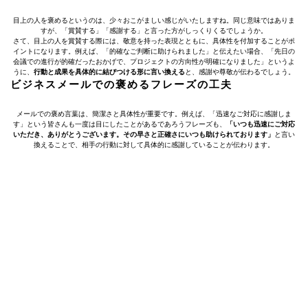
目上の人を褒めるというのは、少々おこがましい感じがいたしますね。同じ意味ではありま
すが、「賞賛する」「感謝する」と言った方がしっくりくるでしょうか。
さて、目上の人を賞賛する際には、敬意を持った表現とともに、具体性を付加することがポ
イントになります。例えば、「的確なご判断に助けられました」と伝えたい場合、「先日の
会議での進行が的確だったおかげで、プロジェクトの方向性が明確になりました」というよ
うに、
行動と成果を具体的に結びつける形に言い換える
と、感謝や尊敬が伝わるでしょう。
ビジネスメールでの褒めるフレーズの工夫
メールでの褒め言葉は、簡潔さと具体性が重要です。例えば、「迅速なご対応に感謝しま
す」という皆さんも一度は目にしたことがあるであろうフレーズも、
「いつも迅速にご対応
いただき、ありがとうございます。その早さと正確さにいつも助けられております」
と言い
換えることで、相手の行動に対して具体的に感謝していることが伝わります。