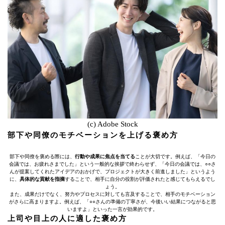
(c) Adobe Stock
部下や同僚のモチベーションを上げる褒め方
部下や同僚を褒める際には、
行動や成果に焦点を当てる
ことが大切です。例えば、「今日の
会議では、お疲れさまでした」という一般的な挨拶で終わらせず、「今日の会議では、○○さ
んが提案してくれたアイデアのおかげで、プロジェクトが大きく前進しました」というよう
に、
具体的な貢献を指摘
することで、相手に自分の役割が評価されたと感じてもらえるでし
ょう。
また、成果だけでなく、努力やプロセスに対しても言及することで、相手のモチベーション
がさらに高まりますよ。例えば、「○○さんの準備の丁寧さが、今後いい結果につながると思
いますよ」といった一言が効果的です。
上司や目上の人に適した褒め方