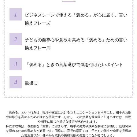
ビジネスシーンで使える「褒める」が心に届く、言い
換えフレーズ
子どもの自尊心や意欲を高める「褒める」ための言い
換えフレーズ
「褒める」ときの言葉選びで気を付けたいポイント
最後に
「褒める」という行為は、職場や家庭におけるコミュニケーションを円滑にし、相手の意欲
や自尊心を高めるための強力な手段です。しかし、その効果を最大限に引き出すには、状況
や相手に応じた適切な技術が求められます。
特に管理職は、表面的な「賞賛」に留まらず、相手の努力や成果を的確に評価し、信頼関係
を深めるための褒め方が必要です。同様に、育児の場面では、子どもの個性や成長を見極め
た言葉選びが、健やかな成長や挑戦意欲の促進につながるでしょう。