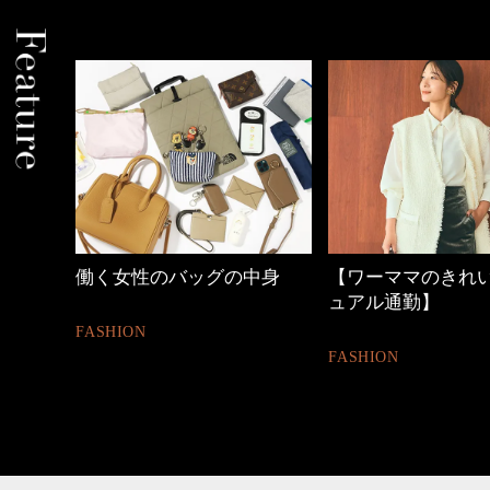
のバッグの中身
【ワーママのきれいめカジ
40代の
ュアル通勤】
BEAUTY
FASHION