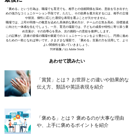
「褒める」という行為は、職場でも育児でも、相手との信頼関係を深め、意欲を引き出すた
めの強力なコミュニケーション手段です。ただし、その効果を最大化するには、相手の立場
や状況、個性に応じた適切な表現を選ぶことが欠かせません。
職場では、上司や同僚への敬意を込めた具体的な褒め方が、チームの士気を高め、目標達成
に向けた一体感を生むでしょう。一方、育児の場面では、子どもの成長や特性に寄り添う褒
め言葉が、その自尊心を育み、次の挑戦への意欲を後押しします。
この記事が、読者の皆様の職場や家庭でのコミュニケーションをより豊かにし、円滑に進め
るための一助となれば幸いです。さまざまな場面で、「褒める」言葉の力を活用して、より
よい関係性を築いていきましょう。
TOP画像／(c) Adobe Stock
あわせて読みたい
「賞賛」とは？ お世辞との違いや効果的な
伝え方、類語や英語表現を紹介
「褒める」とは？ 褒めるのが大事な理由
や、上手に褒めるポイントを紹介