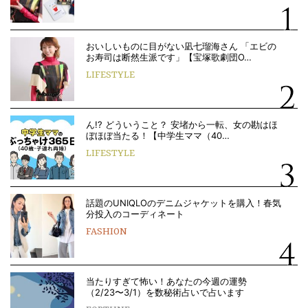
おいしいものに目がない凪七瑠海さん 「エビの
お寿司は断然生派です」【宝塚歌劇団O…
LIFESTYLE
ん!? どういうこと？ 安堵から一転、女の勘はほ
ぼほぼ当たる！【中学生ママ（40…
LIFESTYLE
話題のUNIQLOのデニムジャケットを購入！春気
分投入のコーディネート
FASHION
当たりすぎて怖い！あなたの今週の運勢
（2/23〜3/1）を数秘術占いで占います