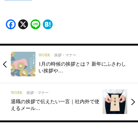
Facebook
X
Line
Hatena
WORK
挨拶・マナー
1月の時候の挨拶とは？ 新年にふさわし
い挨拶や…
WORK
挨拶・マナー
退職の挨拶で伝えたい一言｜社内外で使
えるメール…