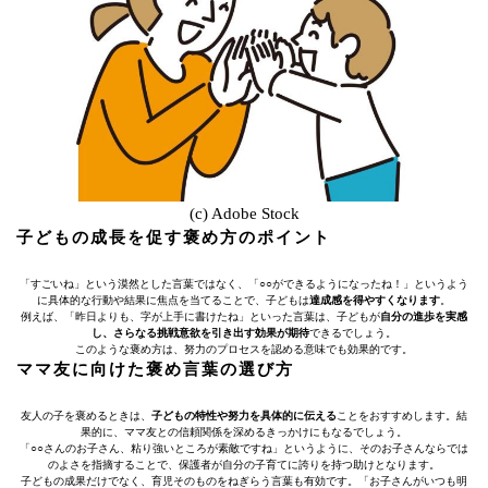
(c) Adobe Stock
子どもの成長を促す褒め方のポイント
「すごいね」という漠然とした言葉ではなく、「○○ができるようになったね！」というよう
に具体的な行動や結果に焦点を当てることで、子どもは
達成感を得やすくなります
。
例えば、「昨日よりも、字が上手に書けたね」といった言葉は、子どもが
自分の進歩を実感
し、さらなる挑戦意欲を引き出す効果が期待
できるでしょう。
このような褒め方は、努力のプロセスを認める意味でも効果的です。
ママ友に向けた褒め言葉の選び方
友人の子を褒めるときは、
子どもの特性や努力を具体的に伝える
ことをおすすめします。結
果的に、ママ友との信頼関係を深めるきっかけにもなるでしょう。
「○○さんのお子さん、粘り強いところが素敵ですね」というように、そのお子さんならでは
のよさを指摘することで、保護者が自分の子育てに誇りを持つ助けとなります。
子どもの成果だけでなく、育児そのものをねぎらう言葉も有効です。「お子さんがいつも明