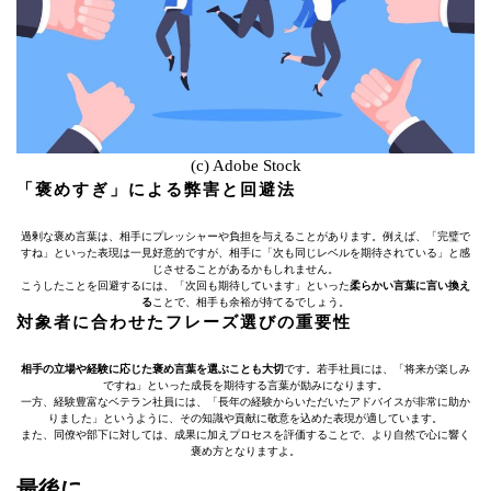
(c) Adobe Stock
「褒めすぎ」による弊害と回避法
過剰な褒め言葉は、相手にプレッシャーや負担を与えることがあります。例えば、「完璧で
すね」といった表現は一見好意的ですが、相手に「次も同じレベルを期待されている」と感
じさせることがあるかもしれません。
こうしたことを回避するには、「次回も期待しています」といった
柔らかい言葉に言い換え
る
ことで、相手も余裕が持てるでしょう。
対象者に合わせたフレーズ選びの重要性
相手の立場や経験に応じた褒め言葉を選ぶことも大切
です。若手社員には、「将来が楽しみ
ですね」といった成長を期待する言葉が励みになります。
一方、経験豊富なベテラン社員には、「長年の経験からいただいたアドバイスが非常に助か
りました」というように、その知識や貢献に敬意を込めた表現が適しています。
また、同僚や部下に対しては、成果に加えプロセスを評価することで、より自然で心に響く
褒め方となりますよ。
最後に