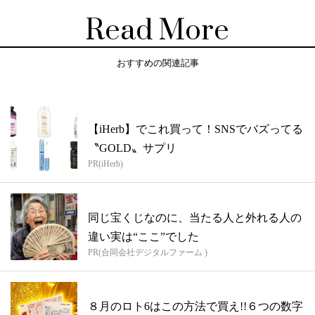
Read More
おすすめの関連記事
【iHerb】でこれ買って！SNSでバズってる
〝GOLD〟サプリ
PR(iHerb)
同じ宝くじなのに、当たる人と外れる人の
違い実は“ここ”でした
PR(合同会社デジタルファーム )
８月のロト6はこの方法で買え!!６つの数字