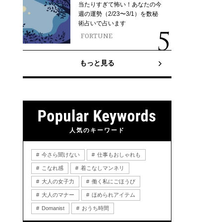
当たりすぎて怖い！あなたの今
週の運勢（2/23〜3/1）を数秘
術占いで占います
FORTUNE
もっと見る
人気のキーワード
今さら聞けない
仕事もおしゃれも
こなれ感
着こなしマンネリ
大人の女子力
働く私にごほうび
大人のマナー
ほめられアイテム
Domanist
おうち時間