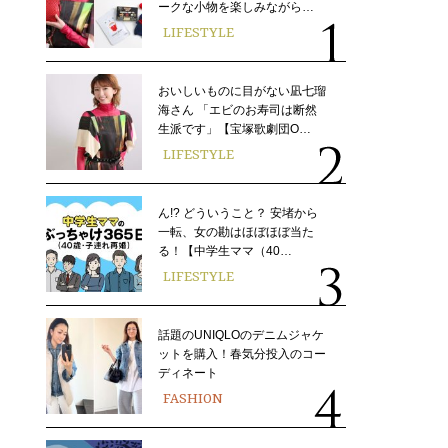
ークな小物を楽しみながら…
LIFESTYLE
おいしいものに目がない凪七瑠
海さん 「エビのお寿司は断然
生派です」【宝塚歌劇団O…
LIFESTYLE
ん!? どういうこと？ 安堵から
一転、女の勘はほぼほぼ当た
る！【中学生ママ（40…
LIFESTYLE
話題のUNIQLOのデニムジャケ
ットを購入！春気分投入のコー
ディネート
FASHION