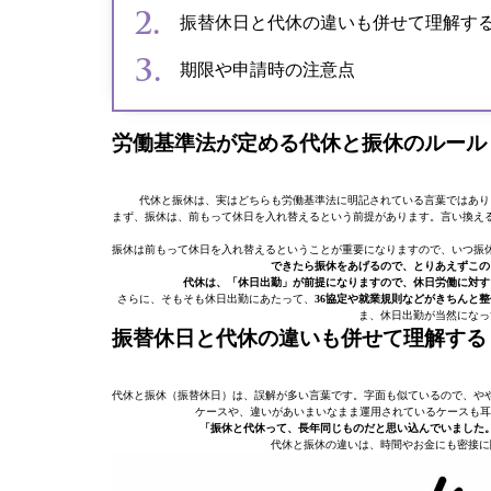
振替休日と代休の違いも併せて理解す
期限や申請時の注意点
労働基準法が定める代休と振休のルール
代休と振休は、実はどちらも労働基準法に明記されている言葉ではあり
まず、振休は、前もって休日を入れ替えるという前提があります。言い換え
振休は前もって休日を入れ替えるということが重要になりますので、いつ振
できたら振休をあげるので、とりあえずこの
代休は、「休日出勤」が前提になりますので、休日労働に対す
さらに、そもそも休日出勤にあたって、
36協定や就業規則などがきちんと
ま、休日出勤が当然になっ
振替休日と代休の違いも併せて理解する
代休と振休（振替休日）は、誤解が多い言葉です。字面も似ているので、や
ケースや、違いがあいまいなまま運用されているケースも耳
「振休と代休って、長年同じものだと思い込んでいました
代休と振休の違いは、時間やお金にも密接に