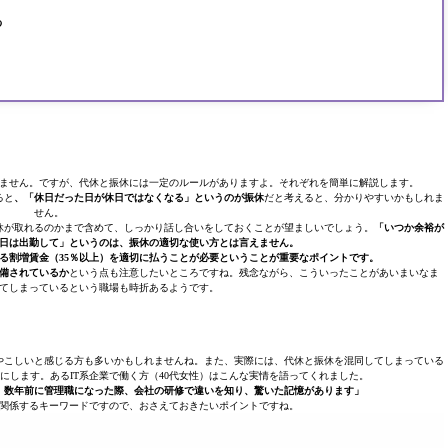
る
ません。ですが、代休と振休には一定のルールがありますよ。それぞれを簡単に解説します。
ると
、「休日だった日が休日ではなくなる」というのが振休
だと考えると、分かりやすいかもしれま
せん。
休が取れるのかまで含めて、しっかり話し合いをしておくことが望ましいでしょう。
「いつか余裕が
日は出勤して」というのは、振休の適切な使い方とは言えません。
る割増賃金（35％以上）を適切に払うことが必要ということが重要なポイントです。
整備されているか
という点も注意したいところですね。残念ながら、こういったことがあいまいなま
てしまっているという職場も時折あるようです。
やこしいと感じる方も多いかもしれませんね。また、実際には、代休と振休を混同してしまっている
にします。あるIT系企業で働く方（40代女性）はこんな実情を語ってくれました。
。数年前に管理職になった際、会社の研修で違いを知り、驚いた記憶があります」
関係するキーワードですので、おさえておきたいポイントですね。