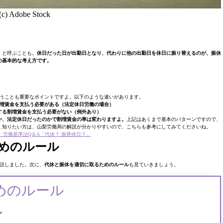
(c) Adobe Stock
」と呼ぶことも。
休日だった日が出勤日となり、代わりに他の出勤日を休日に振り替えるのが、振休
の基本的な考え方です。
うことも重要なポイントですよ。以下のような違いがあります。
増賃金を支払う必要がある（法定休日労働の場合）
する割増賃金を支払う必要がない（例外あり）
か、法定休日だったのかで割増賃金の率は変わりますよ。
上記はあくまで基本のパターンですので、
く知りたい方は、山梨労働局の解説が分かりやすいので、こちらも参考にしてみてくださいね。
 労働基準法Q＆A「代休？ 振替休日？」
めのルール
説しました。次に、
代休と振休を適切に取るためのルール
も見ていきましょう。
めのルール
ル