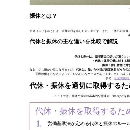
振休とは？
振休（ふりきゅう）は、振替休日を略した言い方です。また、「休日の振替
代休と振休の主な違いを比較で解説
代休と振休は、割増賃金の扱いが違う
とい
・代休：休日労働に対する割
・振休：休日労働に対
なお、少し細かい話になりますが、
代休は、働いた休日が所定休日だったの
実際は働き方などによって、いろいろなケースがあります。さらに詳し
参考：
山梨労働局
代休・振休を適切に取得するた
ここまでは、代休と振休の基本的な意味や、違いなどを解
代休・振休を取得するた
労働基準法が定める代休と振休のルー