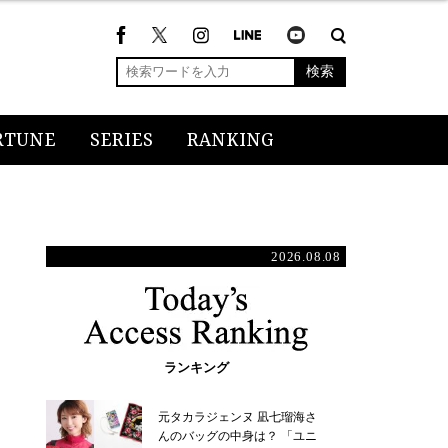
検索
RTUNE
SERIES
RANKING
2026.08.08
ランキング
元タカラジェンヌ 凪七瑠海さ
んのバッグの中身は？ 「ユニ