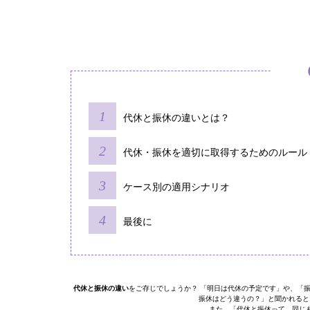
代休と振休の違いとは？
代休・振休を適切に取得するためのルール
ケース別の適用シナリオ
最後に
代休と振休の違い
をご存じでしょうか？ 「明日は代休の予定です」や、「
振休はどう違うの？」と聞かれると
また、「代休と振休って、同じ