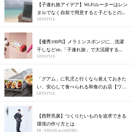
【子連れ旅アイデア】Wi-Fiルーターはレン
タルでなく自前で用意すると子どもとの...
LIFESTYLE
【優秀100均】メラミンスポンジに、洗濯
干しなどetc.「子連れ旅」で大活躍する...
LIFESTYLE
「グアム」に乳児と行くなら覚えておきた
い、安心して食べられる和食のお店【ワー
LIFESTYLE
ママ...
【西野亮廣】つくりたいものを追求できる
環境の作り方とは
PR（FINCHI on GOETHE）