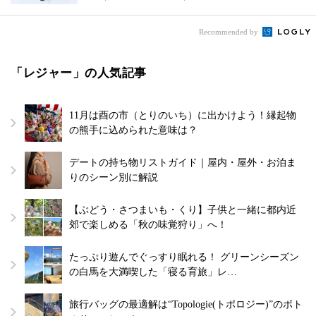
Recommended by
「レジャー」の人気記事
11月は酉の市（とりのいち）に出かけよう！縁起物
の熊手に込められた意味は？
デートの持ち物リストガイド｜屋内・屋外・お泊ま
りのシーン別に解説
【ぶどう・さつまいも・くり】子供と一緒に都内近
郊で楽しめる「秋の味覚狩り」へ！
たっぷり遊んでぐっすり眠れる！ グリーンシーズン
の白馬を大満喫した「寝る育旅」レ…
旅行バッグの最適解は“Topologie(トポロジー)”のボト