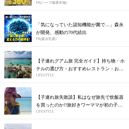
PR(ハーブ健康本舗)
「気になっていた認知機能が菌で…」森永
が開発。感動の70代続出
PR(森永乳業)
【子連れグアム旅 完全ガイド】持ち物・ホ
テルの選び方・おすすめレストラン・お土
LIFESTYLE
産...
【子連れ旅失敗談】私はなぜ旅先で炊飯器
を買ったのか!?旅好きワーママが初の子連
LIFESTYLE
れ...