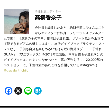
子連れ旅エディター
高橋香奈子
会社員を経験したあと、約13年前にひょんなこと
からエディターに転身。フリーランスでフルタイ
ムで働く、8歳男の子のママ。趣味は子連れ旅。リゾート気分を近場で
堪能できるグアムの魅力にはまり、旅行ガイドブック『ラクチン・スト
レスなし・子供も自分も楽しめるいちばん近い海外リゾート 子連れ
GUAM』（ワニブックス）を2018年に出版。ママ目線＆子連れ向けの
ガイドブックはこれまでになかったと、高い評判を得て、20,000部の
ベストセラーに。子連れ旅のあれこれを公開しているInstagramは
@travalwithchild
Facebook
X
Line
Hatena