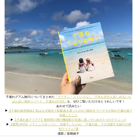
子連れグアム旅行についてまとめた
『ラクチン・ストレスなし・子供も自分も楽しめるいち
ばん近い海外リゾート 子連れGUAM』
も、ぜひご覧いただけるとうれしいです！
あわせて読みたい
▶︎
【子連れ旅失敗談】私はなぜ旅先で炊飯器を買ったのか!?旅好きワーママが初の子連れ旅で
失敗したこと
▶︎
【子連れ旅アイデア】数時間の飛行機移動を快適に過ごすための５つのテクニック
▶︎
【優秀100均】メラミンスポンジに、洗濯干しなどetc.「子連れ旅」で大活躍する旅行の便
利アイテム7選
撮影／坂根綾子