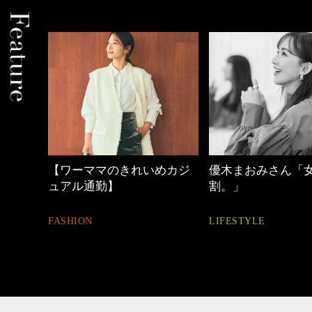
めカジ
優木まおみさん「女の時間
心地よくいられる
割。」
とは
LIFESTYLE
FASHION