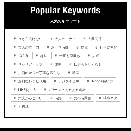
人気のキーワード
今さら聞けない
大人のマナー
人間関係
大人の女子力
おうち時間
育児
仕事効率化
100均
趣味
仕事も家庭も
夫婦
キャリアアップ
診断
仕事もおしゃれも
川口ゆかりの丁寧な暮らし
韓国
お料理レシピ代用
デジタル苦手
iPhone使い方
LINE使い方
#ワーママあるある劇場
大人かっこいい
時短
女の時間割
時事ネタ
文房具