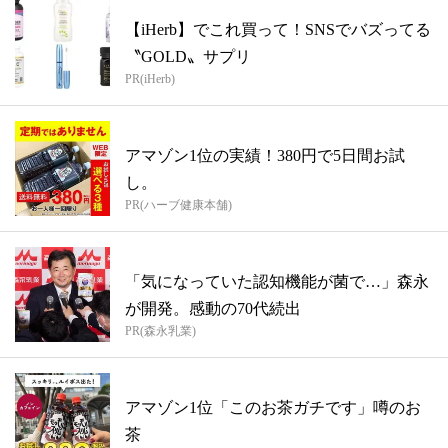
【iHerb】でこれ買って！SNSでバズってる
〝GOLD〟サプリ
PR(iHerb)
アマゾン1位の実績！380円で5日間お試
し。
PR(ハーブ健康本舗)
「気になっていた認知機能が菌で…」森永
が開発。感動の70代続出
PR(森永乳業)
アマゾン1位「このお茶ガチです」噂のお
茶