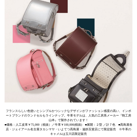
フランスらしい色使いとシンプルかつシックなデザインがファッション感度の高い、インポ
ートブランドのランドセルもラインナップ。牛革モデルは、人気の工房系メーカー『鞄工房
山本』で製作されています！
■価格：人工皮革￥75,000（税抜）／牛革￥100,000(税抜) ■展開：２型 ／計７色 ■髙島屋各
店・ジェイアール名古屋タカシマヤ・いよてつ髙島屋・遠鉄百貨店にて限定販売 ※牛革の
キャメルは玉川店限定販売