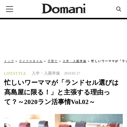
トップ
ライフスタイル
子育て
入学・入園準備
忙しいワーママが「ラ
入学・入園準備
LIFESTYLE
2019.03.27
忙しいワーママが「ランドセル選びは
髙島屋に限る！」と主張する理由っ
て？～2020ラン活事情Vol.02～