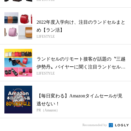
2022年度入学向け、注目のランドセルまと
め【ラン活】
LIFESTYLE
ランドセルのリモート接客が話題の〝三越
伊勢丹〟バイヤーに聞く注目ランドセル5
LIFESTYLE
選！
【毎日変わる】Amazonタイムセールが見
逃せない！
PR（Amazon）
Recommended by