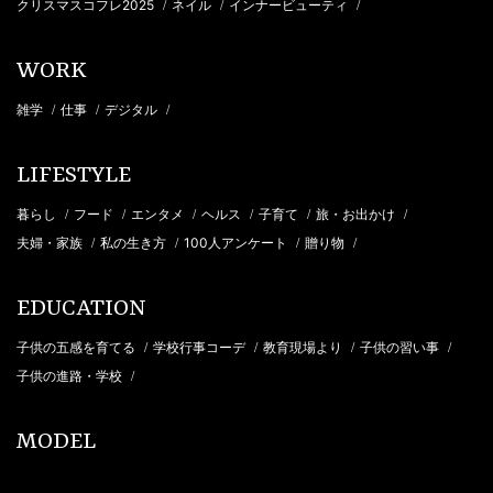
クリスマスコフレ2025
ネイル
インナービューティ
/
/
/
WORK
雑学
仕事
デジタル
/
/
/
LIFESTYLE
暮らし
フード
エンタメ
ヘルス
子育て
旅・お出かけ
/
/
/
/
/
/
夫婦・家族
私の生き方
100人アンケート
贈り物
/
/
/
/
EDUCATION
子供の五感を育てる
学校行事コーデ
教育現場より
子供の習い事
/
/
/
/
子供の進路・学校
/
MODEL