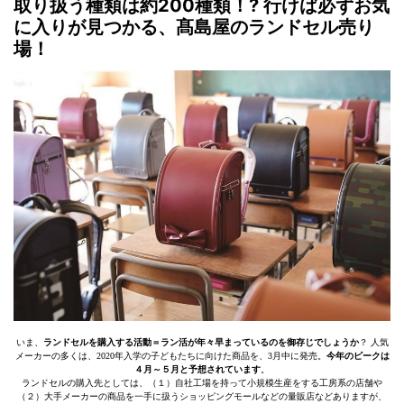
取り扱う種類は約200種類！? 行けば必ずお気
に入りが見つかる、髙島屋のランドセル売り
場！
いま、
ランドセルを購入する活動＝ラン活が年々早まっているのを御存じでしょうか
？ 人気
メーカーの多くは、2020年入学の子どもたちに向けた商品を、3月中に発売。
今年のピークは
４月～５月と予想されています
。
ランドセルの購入先としては、（１）自社工場を持って小規模生産をする工房系の店舗や
（２）大手メーカーの商品を一手に扱うショッピングモールなどの量販店などありますが、