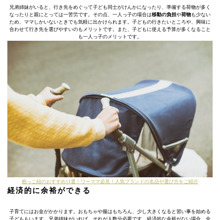
兄弟姉妹がいると、行き先をめぐって子ども同士がけんかになったり、準備する荷物が多く
なったりと親にとっては一苦労です。その点、一人っ子の場合は
移動の負担
や
荷物
も少ない
ため、ママしかいないときでも気軽に出かけられます。子どもの行きたいところや、興味に
合わせて行き先を選びやすいのもメリットです。また、子どもに使える予算が多くなること
も一人っ子のメリットです。
抱っこ紐のおすすめ11選！ワーママ必見！人気ブランドの名品や選び方をご紹介
経済的に余裕ができる
子育てにはお金がかかります。おもちゃや服はもちろん、少し大きくなると習い事を始める
子どももいます。兄弟姉妹がいれば、それが人数分必要です。経済的な余裕がない場合、全