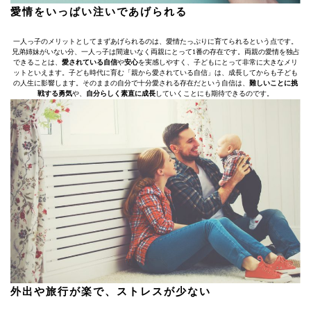
愛情をいっぱい注いであげられる
一人っ子のメリットとしてまずあげられるのは、愛情たっぷりに育てられるという点です。
兄弟姉妹がいない分、一人っ子は間違いなく両親にとって1番の存在です。両親の愛情を独占
できることは、
愛されている自信
や
安心
を実感しやすく、子どもにとって非常に大きなメリ
ットといえます。子ども時代に育む「親から愛されている自信」は、成長してからも子ども
の人生に影響します。そのままの自分で十分愛される存在だという自信は、
難しいことに挑
戦する勇気
や、
自分らしく素直に成長
していくことにも期待できるのです。
外出や旅行が楽で、ストレスが少ない