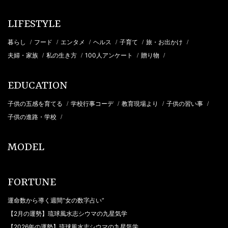
LIFESTYLE
暮らし
フード
エンタメ
ヘルス
子育て
旅・お出かけ
/
/
/
/
/
/
夫婦・家族
私の生き方
100人アンケート
贈り物
/
/
/
/
EDUCATION
子供の五感を育てる
学校行事コーデ
教育現場より
子供の習い事
/
/
/
/
子供の進路・学校
/
MODEL
FORTUNE
運命数から導く週間“女の数字占い”
【2月の運勢】琉球風水志シウマの九星気学
【2026年の運勢】琉球風水志シウマの九星気学