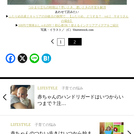
つかまり立ちの時期は？早いとき、遅いときの不安を解消
あわせて読みたい
▶
ふたりめ出産とキャリアの分岐点の狭間で…【ふたりめ、どうする？ vol.2 サオリさん
の場合】
▶
100均で簡単おしゃれDIY！初心者OK！使えるインテリアアイデアをご紹介
写真・イラスト／（C）Shutterstock.com
1
2
Facebook
X
Line
Hatena
LIFESTYLE
子育ての悩み
赤ちゃんのハンドリガードはいつからい
つまで？注…
LIFESTYLE
子育ての悩み
赤ちゃんのつたい歩きはいつから始ま