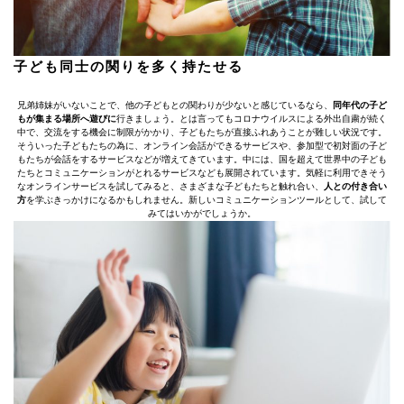
子ども同士の関りを多く持たせる
兄弟姉妹がいないことで、他の子どもとの関わりが少ないと感じているなら、
同年代の子ど
もが集まる場所へ遊びに
行きましょう。とは言ってもコロナウイルスによる外出自粛が続く
中で、交流をする機会に制限がかかり、子どもたちが直接ふれあうことが難しい状況です。
そういった子どもたちの為に、オンライン会話ができるサービスや、参加型で初対面の子ど
もたちが会話をするサービスなどが増えてきています。中には、国を超えて世界中の子ども
たちとコミュニケーションがとれるサービスなども展開されています。気軽に利用できそう
なオンラインサービスを試してみると、さまざまな子どもたちと触れ合い、
人との付き合い
方
を学ぶきっかけになるかもしれません。新しいコミュニケーションツールとして、試して
みてはいかがでしょうか。