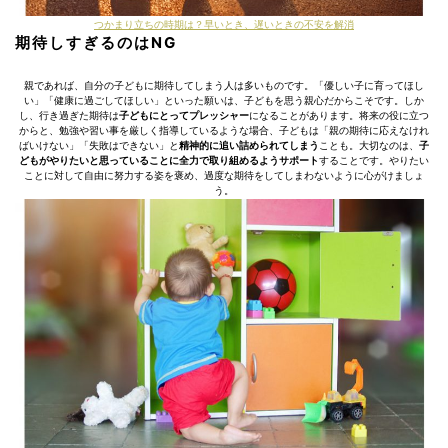
つかまり立ちの時期は？早いとき、遅いときの不安を解消
期待しすぎるのはNG
親であれば、自分の子どもに期待してしまう人は多いものです。「優しい子に育ってほし
い」「健康に過ごしてほしい」といった願いは、子どもを思う親心だからこそです。しか
し、行き過ぎた期待は
子どもにとってプレッシャー
になることがあります。将来の役に立つ
からと、勉強や習い事を厳しく指導しているような場合、子どもは「親の期待に応えなけれ
ばいけない」「失敗はできない」と
精神的に追い詰められてしまう
ことも。大切なのは、
子
どもがやりたいと思っていることに全力で取り組めるようサポート
することです。やりたい
ことに対して自由に努力する姿を褒め、過度な期待をしてしまわないように心がけましょ
う。