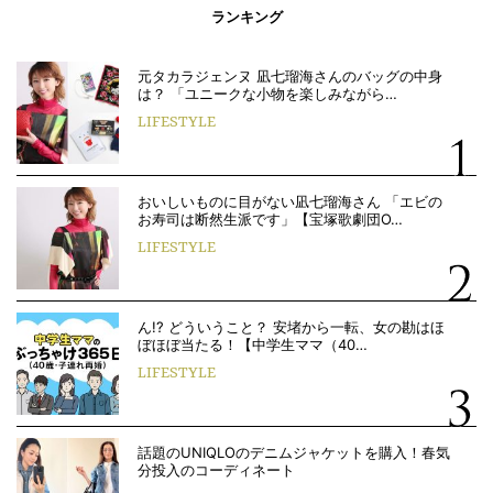
ランキング
元タカラジェンヌ 凪七瑠海さんのバッグの中身
は？ 「ユニークな小物を楽しみながら…
LIFESTYLE
おいしいものに目がない凪七瑠海さん 「エビの
お寿司は断然生派です」【宝塚歌劇団O…
LIFESTYLE
ん!? どういうこと？ 安堵から一転、女の勘はほ
ぼほぼ当たる！【中学生ママ（40…
LIFESTYLE
話題のUNIQLOのデニムジャケットを購入！春気
分投入のコーディネート