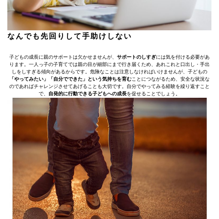
なんでも先回りして手助けしない
子どもの成長に親のサポートは欠かせませんが、
サポートのしすぎ
には気を付ける必要があ
ります。一人っ子の子育てでは親の目が細部にまで行き届くため、あれこれと口出し・手出
しをしすぎる傾向があるからです。危険なことは注意しなければいけませんが、子どもの
「やってみたい」「自分でできた」という気持ちを育む
ことにつながるため、安全な状況な
のであればチャレンジさせてあげることも大切です。自分でやってみる経験を繰り返すこと
で、
自発的に行動できる子どもへの成長
を促せることでしょう。