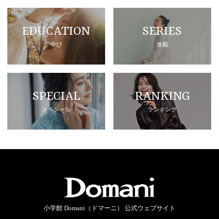
EDUCATION
SERIES
学び
連載
SPECIAL
RANKING
スペシャル
ランキング
小学館 Domani（ドマーニ） 公式ウェブサイト