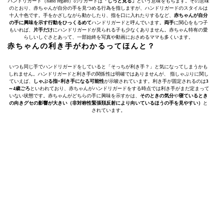
ハンドリガード（hand regard）のリガードは
「じっと見る」
という意味をもちます。その意味
のとおり、赤ちゃんが自分の手を見つめる行為を指しますが、ハンドリガードのスタイルは
十人十色です。手をかざしながら動かしたり、指を口に入れたりするなど、
赤ちゃんが自分
の手に興味を示す行動をひっくるめて
ハンドリガードと呼んでいます。
両手
に関心をもつ子
もいれば、
片手だけ
にハンドリガードが見られる子も少なくありません。赤ちゃん特有の愛
らしいしぐさとあって、一部始終を写真や動画におさめるママも多くいます。
赤ちゃんの利き手がわかるってほんと？
いつも同じ手でハンドリガードをしていると「そっちが利き手？」と気になってしまうかも
しれません。ハンドリガードと利き手の関係性は明確ではありませんが、 指しゃぶりに関し
ていえば、
しゃぶる指=利き手になる可能性
が示唆されています。利き手が固定されるのは
3
～4歳ごろ
といわれており、赤ちゃんがハンドリガードをする時点では利き手がまだ定まって
いない状態です。赤ちゃんがどちらの手に興味を示すかは、
そのときの気分
や
寝ているとき
の向きグセの影響が大きい（非対称性緊張頚反射により向いているほうの手を見やすい）
と
されています。