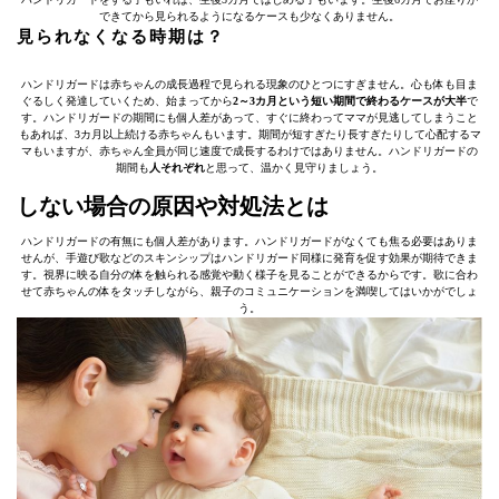
できてから見られるようになるケースも少なくありません。
見られなくなる時期は？
ハンドリガードは赤ちゃんの成長過程で見られる現象のひとつにすぎません。心も体も目ま
ぐるしく発達していくため、始まってから
2～3カ月という短い期間で終わるケースが大半
で
す。ハンドリガードの期間にも個人差があって、すぐに終わってママが見逃してしまうこと
もあれば、3カ月以上続ける赤ちゃんもいます。期間が短すぎたり長すぎたりして心配するマ
マもいますが、赤ちゃん全員が同じ速度で成長するわけではありません。ハンドリガードの
期間も
人それぞれ
と思って、温かく見守りましょう。
しない場合の原因や対処法とは
ハンドリガードの有無にも個人差があります。ハンドリガードがなくても焦る必要はありま
せんが、手遊び歌などのスキンシップはハンドリガード同様に発育を促す効果が期待できま
す。視界に映る自分の体を触られる感覚や動く様子を見ることができるからです。歌に合わ
せて赤ちゃんの体をタッチしながら、親子のコミュニケーションを満喫してはいかがでしょ
う。