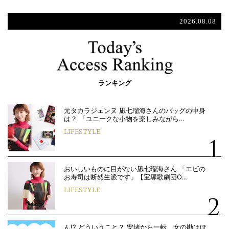
2026.08.08
ランキング
元タカラジェンヌ 凪七瑠海さんのバッグの中身
は？ 「ユニークな小物を楽しみながら…
LIFESTYLE
おいしいものに目がない凪七瑠海さん 「エビの
お寿司は断然生派です」【宝塚歌劇団O…
LIFESTYLE
ん!? どういうこと？ 安堵から一転、女の勘はほ