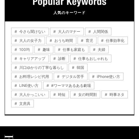
人気のキーワード
今さら聞けない
大人のマナー
人間関係
大人の女子力
おうち時間
育児
仕事効率化
100均
趣味
仕事も家庭も
夫婦
キャリアアップ
診断
仕事もおしゃれも
川口ゆかりの丁寧な暮らし
韓国
お料理レシピ代用
デジタル苦手
iPhone使い方
LINE使い方
#ワーママあるある劇場
大人かっこいい
時短
女の時間割
時事ネタ
文房具