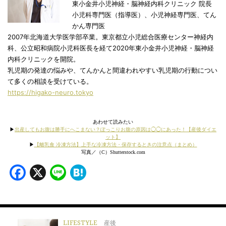
東小金井小児神経・脳神経内科クリニック 院長
小児科専門医（指導医）、小児神経専門医、てん
かん専門医
2007年北海道大学医学部卒業。東京都立小児総合医療センター神経内
科、公立昭和病院小児科医長を経て2020年東小金井小児神経・脳神経
内科クリニックを開院。
乳児期の発達の悩みや、てんかんと間違われやすい乳児期の行動につい
て多くの相談を受けている。
https://higako-neuro.tokyo
あわせて読みたい
▶
出産してもお腹は勝手にへこまない？ぽっこりお腹の原因は◯◯にあった！【産後ダイエ
ット】
▶
【離乳食 冷凍方法】上手な冷凍方法・保存するときの注意点（まとめ）
写真／（C）Shutterstock.com
Facebook
X
Line
Hatena
LIFESTYLE
産後