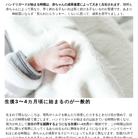
ハンドリガードが始まる時期は、赤ちゃんの成長速度によって大きく左右されます
。期間も
赤ちゃんによって異なり、早く終わる子もいれば長く続ける子もいるのが普通です。あまり
神経質にならず「見られたらラッキー」くらいに思って、成長を見守りましょう。
生後3〜4カ月頃に始まるのが一般的
生まれて間もないころは、母乳やミルクを飲んだり排泄したりするときだけ目が覚めて、ほ
とんどの時間を寝て過ごします。ハンドリガードが始まるのは起きている時間が長くなり、
視力が向上して
自分の手を認識するようになる生後3～4カ月
が一般的です。この時期は自分
の手に限らず視界に入ってくるあらゆるものに興味を示すようになります。ハンドリガード
をはじめる時期は、赤ちゃんが成長するスピードによっても大きく異なります。生後2カ月で
ハンドリガードをする子もいれば、生後5カ月ではじめる子もいます。生後6カ月でお座りが