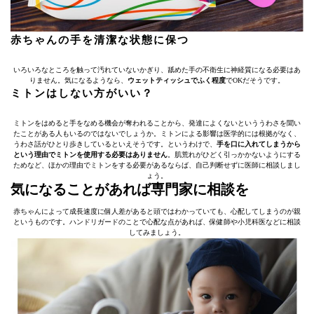
赤ちゃんの手を清潔な状態に保つ
いろいろなところを触って汚れていないかぎり、舐めた手の不衛生に神経質になる必要はあ
りません。気になるようなら、
ウェットティッシュでふく程度
でOKだそうです。
ミトンはしない方がいい？
ミトンをはめると手をなめる機会が奪われることから、発達によくないといううわさを聞い
たことがある人もいるのではないでしょうか。ミトンによる影響は医学的には根拠がなく、
うわさ話がひとり歩きしているといえそうです。というわけで、
手を口に入れてしまうから
という理由でミトンを使用する必要はありません
。肌荒れがひどく引っかかないようにする
ためなど、ほかの理由でミトンをする必要があるならば、自己判断せずに医師に相談しまし
ょう。
気になることがあれば専門家に相談を
赤ちゃんによって成長速度に個人差があると頭ではわかっていても、心配してしまうのが親
というものです。ハンドリガードのことで心配な点があれば、保健師や小児科医などに相談
してみましょう。