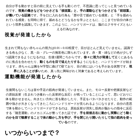
自分が手を動かすと目の前に見えている手も動くので、不思議に思ってじっと見つめている
のです。
視覚の働きなどをつかさどる「後頭葉」と、手の運動などをつかさどる「前頭葉」
が働いている証拠
です。手を口に入れる行為も「唇や舌で舐めている感覚」と「手を舐めら
れている感覚」を同時に得て、舐めるとどうなるかを学ぶとともに、ここまでが自分の体だ
という境界を認識していきます。このように、ハンドリガードは、脳のエクササイズともい
える行為なのす。
視覚が発達したから
生まれて間もない赤ちゃんの視力は0.01～0.02程度で、目がほとんど見えていません。認識で
きる色も少なく、黒・白・グレーの無彩色に限られています。赤・黄・緑などの色が少しず
つ認識できるようになるのは、生後1週間ごろからです。
徐々に視力が発達して
近くにあるも
のに焦点を合わせたり、
動くものを目で追えたりする
ようになると、ハンドリガードが始ま
ります。赤ちゃんは腕をW字型に曲げて寝ており、目の前にはいつも手がある状態です。
視
界に入ることが多い
ため、真っ先に興味がわく対象であると考えられています。
運動機能が発達したから
生後間もないころは首や手足の筋肉が発達していません。また、モロー反射や把握反射など
の原始反射（生まれつき備わった反射的な反応）が残っていることによって、思いどおりに
体を動かせません。向きたい方向に首を動かしたり、手足をバタバタさせたりと、動作の範
囲や強さが大きくなってきたころにハンドリガードが見られるようになります。自分の意思
で体を動かしてハンドリガードができるのは、原始反射が消失し筋肉が脳からの指令に反応
する「随意運動」のメカニズムが整ってきた証です。
手を前後左右に動かし実際にどう動く
のかを目で観察することで体の動かし方を学び、手を閉じたり開いたりして指の筋肉を使っ
ている
のです。
いつからいつまで？