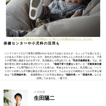
赤ちゃんの【首すわり】時期はいつ？抱っこやお風呂のポイント（まとめ）
保健センターや小児科の活用も
ハンドリガードだけで発育の状態がわかるわけではありませんが、ちょっとでも気になるこ
とがあると不安になるママもいます。前向きな気持ちで赤ちゃんと向き合うためにも、子育
ての専門家に相談するのも手です。乳児健診とも呼ばれている
「乳幼児健康診査」
では、発
達や育児に関する相談を受け付けています。
「地域子育て支援センター」
や
「児童発達支援
センター」
でも専門家からアドバイスを得られ、料金もかかりません。乳児期には、ハンド
リガード以外にも不可解な動きが見られますので、てんかんなどの病気かどうかが不安な場
合は
「小児神経外来」
、発達障害かどうか不安な場合は
「相談外来」
や
「発達外来」
などを
活用してみるのも、一案です。
小児科医
生田陽二