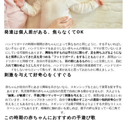
発達は個人差がある、焦らなくてOK
ハンドリガードの時期や期間が赤ちゃんによって異なるのと同じように、する子もいればし
ない子もいます。ハンドリガードをあまりしない赤ちゃんの場合は、ママが見ていないとき
にしている可能性もあります。
興味を示すものは手だけに限らず、足を持ち上げるようにな
ると視界に入ってきた足を見つめる「フットリガード」をすることも
あります。原理はハン
ドリガードと同様です。自分の手足以外にも、
目の前にあるもの
をじっと注視したり、
口に
入れて確かめようとしたり
するのも、ハンドリガードと同様の発達過程です。ハンドリガー
ドをしないからといって焦らず、個人差があると思っておおらかに構えましょう。
刺激を与えて好奇心をくすぐる
赤ちゃんが自分の手にあまり興味を示さないなら、スキンシップをとおして発育を促す手も
あります。乳児期早期の赤ちゃんは自分の意思で自由に体を動かせませんが、大人よりも
「触覚」が敏感
です。
手遊び歌
や
マッサージ
で
刺激を与える
ことで、発育が促されるといわ
れています。スキンシップがきっかけで、自分で
体を動かすことへの意欲
や
知的好奇心
が芽
生えることもあるかもしれません。スキンシップは親子関係をよりよくする大切なコミュニ
ケーションでもあります。積極的に触れ合いを楽しめば、親子の絆も深まって一石二鳥で
す。
この時期の赤ちゃんにおすすめの手遊び歌