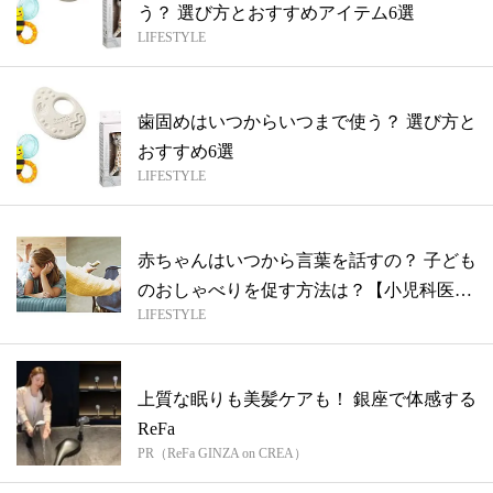
う？ 選び方とおすすめアイテム6選
LIFESTYLE
歯固めはいつからいつまで使う？ 選び方と
おすすめ6選
LIFESTYLE
赤ちゃんはいつから言葉を話すの？ 子ども
のおしゃべりを促す方法は？【小児科医監
LIFESTYLE
修...
上質な眠りも美髪ケアも！ 銀座で体感する
ReFa
PR（ReFa GINZA on CREA）