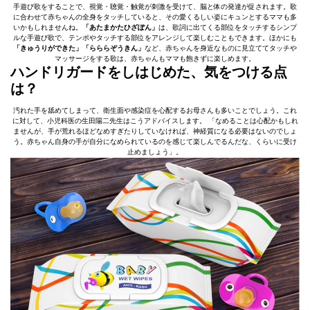
手遊び歌をすることで、視覚・聴覚・触覚が刺激を受けて、脳と体の発達が促されます。歌
に合わせて赤ちゃんの全身をタッチしていると、その愛くるしい姿にキュンとするママも多
いかもしれませんね。
「あたまかたひざぽん」
は、歌詞に出てくる部位をタッチするシンプ
ルな手遊び歌で、テンポやタッチする部位をアレンジして楽しむこともできます。ほかにも
「きゅうりができた」「らららぞうきん」
など、赤ちゃんを身近なものに見立ててタッチや
マッサージをする歌は、赤ちゃんもママも飽きずに楽しめます。
ハンドリガードをしはじめた、気をつける点
は？
汚れた手を舐めてしまって、衛生面や感染症を心配するお母さんも多いことでしょう。これ
に対して、小児科医の生田陽二先生はこうアドバイスします。 「なめることは心配かもしれ
ませんが、手が荒れるほどなめすぎたりしていなければ、神経質になる必要はないのでしょ
う。赤ちゃん自身の手が自分になめられているのを感じて楽しんでるんだな、くらいに受け
止めましょう」。