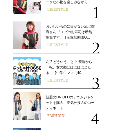
ークな小物を楽しみながら…
LIFESTYLE
おいしいものに目がない凪七瑠
海さん 「エビのお寿司は断然
生派です」【宝塚歌劇団O…
LIFESTYLE
ん!? どういうこと？ 安堵から
一転、女の勘はほぼほぼ当た
る！【中学生ママ（40…
LIFESTYLE
話題のUNIQLOのデニムジャケ
ットを購入！春気分投入のコー
ディネート
FASHION