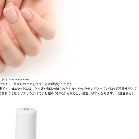
（C）Shutterstock.com
につけて、外からのケアを行うことが理想なんだとか。
です。ukaのセラムは、ケイ素や加水分解されたシルクやケラチンが入っているので浸透性がとて
の表面には軽くヤスリをかけて少し傷をつけてから塗ると、浸透しやすくなります」（渡邉さん）