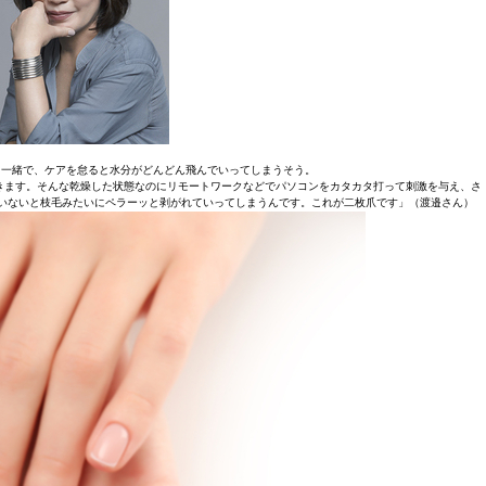
肌と一緒で、ケアを怠ると水分がどんどん飛んでいってしまうそう。
きます。そんな乾燥した状態なのにリモートワークなどでパソコンをカタカタ打って刺激を与え、さ
いないと枝毛みたいにペラーッと剥がれていってしまうんです。これが二枚爪です」（渡邉さん）