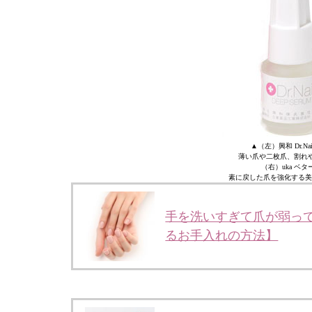
▲（左）興和 Dr.Nai
薄い爪や二枚爪、割れ
（右）uka ベ
素に戻した爪を強化する美
手を洗いすぎて爪が弱って
るお手入れの方法】