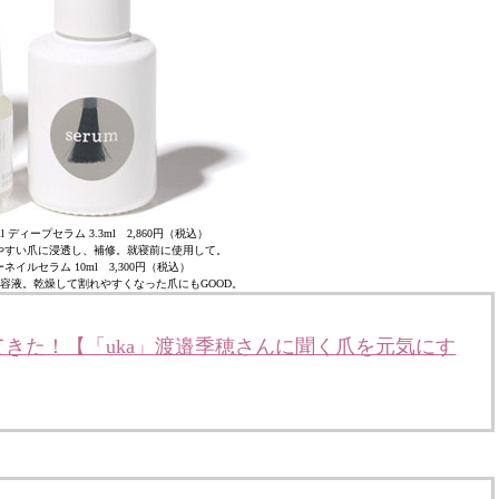
l ディープセラム 3.3ml 2,860円（税込）
やすい爪に浸透し、補修。就寝前に使用して。
ターネイルセラム 10ml 3,300円（税込）
容液。乾燥して割れやすくなった爪にもGOOD。
きた！【「uka」渡邉季穂さんに聞く爪を元気にす