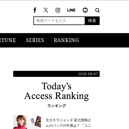
検索
RTUNE
SERIES
RANKING
2026.08.07
ランキング
元タカラジェンヌ 凪七瑠海さ
んのバッグの中身は？ 「ユニ