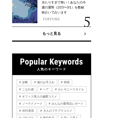
当たりすぎて怖い！あなたの今
週の運勢（2/23〜3/1）を数秘
術占いで占います
FORTUNE
もっと見る
人気のキーワード
診断
服のお手入れ
韓国
こなれ感
ヘア
セレモニースタイル
オフィス美人の偏愛コスメ
ノーテクメーク
みんなの愛用品レポート
40代美容
大人のプチプラコスメ
プチプラ
無印良品
楽して美人