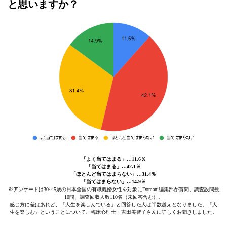
と思いますか？
「よく当てはまる」…11.6％
「当てはまる」…42.1％
「ほとんど当てはまらない」…31.4％
「当てはまらない」…14.9％
※アンケートは30~45歳の日本全国の有職既婚女性を対象にDomani編集部が質問。調査設問数
10問、調査回収人数110名（未回答含む）。
感じ方に差はあれど、「人生を楽しんでいる」と回答した人は半数越えとなりました。「人
生を楽しむ」ということについて、臨床心理士・吉田美智子さんに詳しくお聞きしました。