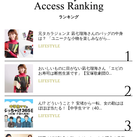
ランキング
元タカラジェンヌ 凪七瑠海さんのバッグの中身
は？ 「ユニークな小物を楽しみながら…
LIFESTYLE
おいしいものに目がない凪七瑠海さん 「エビの
お寿司は断然生派です」【宝塚歌劇団O…
LIFESTYLE
ん!? どういうこと？ 安堵から一転、女の勘はほ
ぼほぼ当たる！【中学生ママ（40…
LIFESTYLE