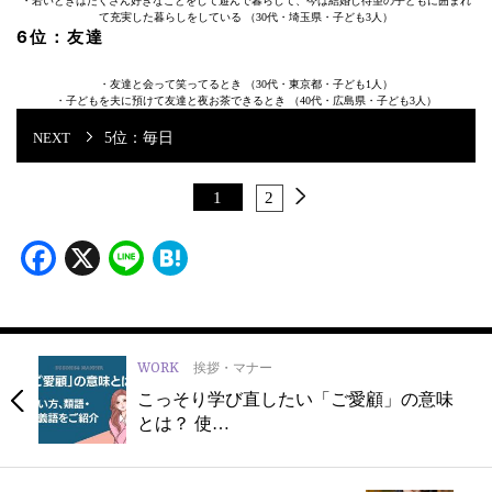
・若いときはたくさん好きなことをして遊んで暮らして、今は結婚し待望の子どもに囲まれ
て充実した暮らしをしている （30代・埼玉県・子ども3人）
6位：友達
・友達と会って笑ってるとき （30代・東京都・子ども1人）
・子どもを夫に預けて友達と夜お茶できるとき （40代・広島県・子ども3人）
5位：毎日
1
2
Facebook
X
Line
Hatena
WORK
挨拶・マナー
こっそり学び直したい「ご愛顧」の意味
とは？ 使…