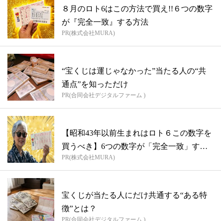
８月のロト6はこの方法で買え!!６つの数字
が『完全一致』する方法
PR(株式会社MURA)
“宝くじは運じゃなかった”当たる人の“共
通点”を知っただけ
PR(合同会社デジタルファーム )
【昭和43年以前生まれはロト６この数字を
買うべき】6つの数字が「完全一致」する
PR(株式会社MURA)
方...
宝くじが当たる人にだけ共通する“ある特
徴”とは？
PR(合同会社デジタルファーム )