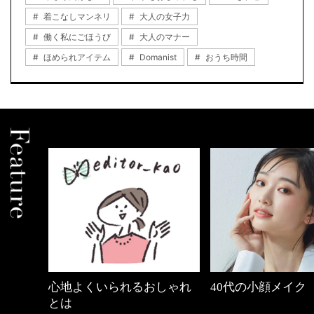
着こなしマンネリ
大人の女子力
働く私にごほうび
大人のマナー
ほめられアイテム
Domanist
おうち時間
しゃれ
40代の小顔メイク
優木まおみさん「
割。」