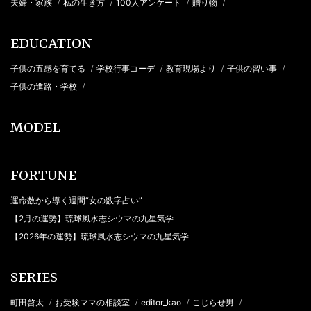
夫婦・家族
私の生き方
100人アンケート
贈り物
/
/
/
/
EDUCATION
子供の五感を育てる
学校行事コーデ
教育現場より
子供の習い事
/
/
/
/
子供の進路・学校
/
MODEL
FORTUNE
運命数から導く週間“女の数字占い”
【2月の運勢】琉球風水志シウマの九星気学
【2026年の運勢】琉球風水志シウマの九星気学
SERIES
町田啓太
お受験ママの相談室
editor_kao
こじらせ男
/
/
/
/