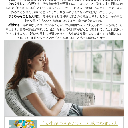
・たのくるしい
…心理学者・河合隼雄先生が子育ては、【楽しい】と【苦しい】が同時に来
るので【たのくるしい】とおっしゃっていました。これは人生全般にも言えることで、両方
あることが当たり前だと思うことで、生きるのが楽になるのではないでしょうか。
・ささやかなことを大切に
…毎日の暮らしは地味な営みのくり返しです。しかし、その中に
小さな喜びを見つけられればられるほど、幸せが増えますね。
・感謝する
…何の気なしにやっていることが、実は周囲の人々に支えられているものだった
りします。自分や家族が病気になれば、それまでの日常がどんなに恵まれていたかに気付い
たりしますよね。【当たり前】に感謝できると、人生がより豊かになります」（吉田さん）
それでは、多忙なワーママが「人生を楽しい」と感じる瞬間をリサーチ。
「人生がつまらない」と感じやすい人