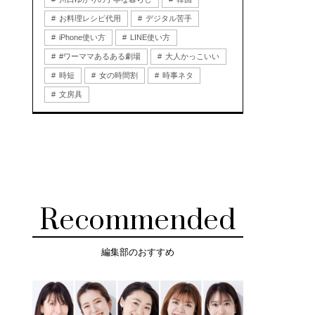
お料理レシピ代用
デジタル苦手
iPhone使い方
LINE使い方
#ワーママあるある劇場
大人かっこいい
時短
女の時間割
時事ネタ
文房具
Recommended
編集部のおすすめ