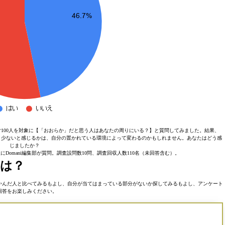
100人を対象に【「おおらか」だと思う人はあなたの周りにいる？】と質問してみました。結果、
か、少ないと感じるかは、自分の置かれている環境によって変わるのかもしれません。あなたはどう感
じましたか？
Domani編集部が質問。調査設問数10問、調査回収人数110名（未回答含む）。
は？
かんだ人と比べてみるもよし、自分が当てはまっている部分がないか探してみるもよし、アンケート
回答をお楽しみください。