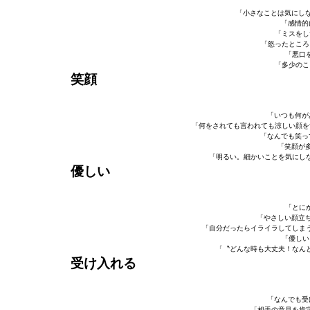
「小さなことは気にしな
「感情的
「ミスをし
「怒ったところ
「悪口
「多少のこ
笑顔
「いつも何が
「何をされても言われても涼しい顔を
「なんでも笑っ
「笑顔が多
「明るい。細かいことを気にし
優しい
「とに
「やさしい顔立ち
「自分だったらイライラしてしま
「優しい
「〝どんな時も大丈夫！なん
受け入れる
「なんでも受
「相手の意見を肯