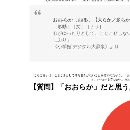
おお‐らか〔おほ‐〕【大らか／多ら
［形動］［文］［ナリ］
心がゆったりとして、こせこせしな
しぶり」
《小学館 デジタル大辞泉》より
「こせこせ」は、こまごまとして落ち着きがないことを指すのだそう。『お
す。たった4文字ながら、ポ
【質問】「おおらか」だと思う