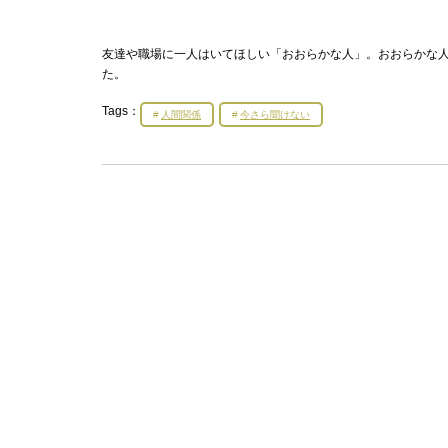
友達や職場に一人はいてほしい「おおらかな人」。おおらかな人
た。
Tags：
人間関係
今さら聞けない