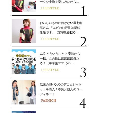
ークな小物を楽しみながら…
LIFESTYLE
おいしいものに目がない凪七瑠
海さん 「エビのお寿司は断然
生派です」【宝塚歌劇団O…
LIFESTYLE
ん!? どういうこと？ 安堵から
一転、女の勘はほぼほぼ当た
る！【中学生ママ（40…
LIFESTYLE
話題のUNIQLOのデニムジャケ
ットを購入！春気分投入のコー
ディネート
FASHION