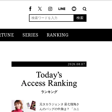
検索
RTUNE
SERIES
RANKING
2026.08.07
ランキング
元タカラジェンヌ 凪七瑠海さ
んのバッグの中身は？ 「ユニ