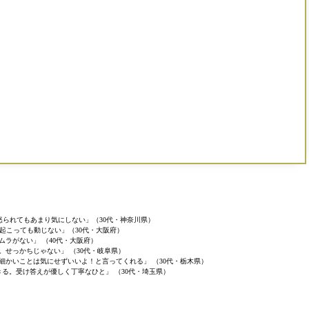
怒られてもあまり気にしない」（30代・神奈川県）
起こっても動じない」（30代・大阪府）
ムラがない」 （40代・大阪府）
。せっかちじゃない」 （30代・岐阜県）
細かいことは気にせずいいよ！と言ってくれる」 （30代・栃木県）
る。受け答えが優しく丁寧なひと」 （30代・埼玉県）