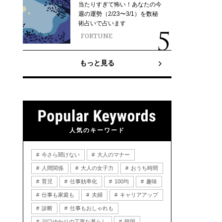
当たりすぎて怖い！あなたの今
週の運勢（2/23〜3/1）を数秘
術占いで占います
FORTUNE
もっと見る
人気のキーワード
今さら聞けない
大人のマナー
人間関係
大人の女子力
おうち時間
育児
仕事効率化
100均
趣味
仕事も家庭も
夫婦
キャリアアップ
診断
仕事もおしゃれも
川口ゆかりの丁寧な暮らし
韓国