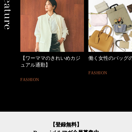
めカジ
働く女性のバッグの中身
優木まおみさん「
割。」
FASHION
LIFESTYLE
【登録無料】