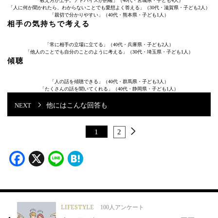
「教え方が上手。アドバイスが的確」（40代・宮城県・子ども4人）
「人に何か聞かれたら、わからないことでも愛想よく答える」（30代・滋賀県・子ども2人）
「親切で分かりやすい」（40代・熊本県・子ども1人）
相手の気持ちで考える
「常に相手の立場に立てる」（40代・兵庫県・子ども2人）
「他人のことでも自分のことのように考える」（30代・埼玉県・子ども1人）
傾聴
「人の話を傾聴できる」（40代・群馬県・子ども3人）
「たくさんの話を聞いてくれる」（40代・静岡県・子ども1人）
他にはこんな回答も
1
2
Facebook
X
Line
Hatena
LIFESTYLE
100人アンケート