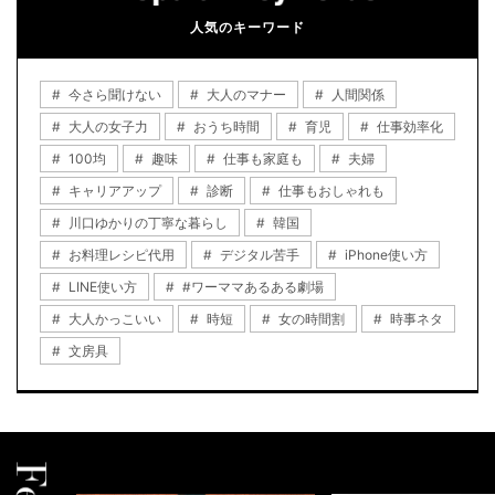
人気のキーワード
今さら聞けない
大人のマナー
人間関係
大人の女子力
おうち時間
育児
仕事効率化
100均
趣味
仕事も家庭も
夫婦
キャリアアップ
診断
仕事もおしゃれも
川口ゆかりの丁寧な暮らし
韓国
お料理レシピ代用
デジタル苦手
iPhone使い方
LINE使い方
#ワーママあるある劇場
大人かっこいい
時短
女の時間割
時事ネタ
文房具