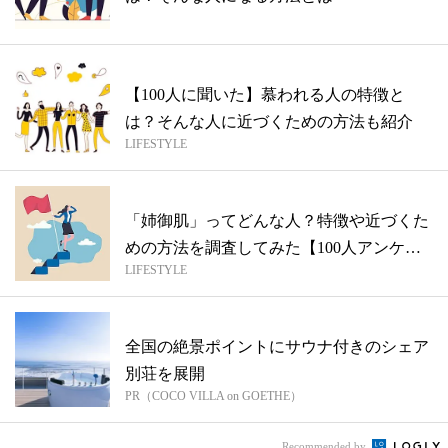
【100人に聞いた】慕われる人の特徴と
は？そんな人に近づくための方法も紹介
LIFESTYLE
「姉御肌」ってどんな人？特徴や近づくた
めの方法を調査してみた【100人アンケー
LIFESTYLE
ト...
全国の絶景ポイントにサウナ付きのシェア
別荘を展開
PR（COCO VILLA on GOETHE）
Recommended by