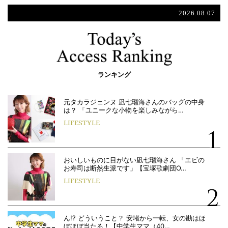
2026.08.07
ランキング
元タカラジェンヌ 凪七瑠海さんのバッグの中身
は？ 「ユニークな小物を楽しみながら…
LIFESTYLE
おいしいものに目がない凪七瑠海さん 「エビの
お寿司は断然生派です」【宝塚歌劇団O…
LIFESTYLE
ん!? どういうこと？ 安堵から一転、女の勘はほ
ぼほぼ当たる！【中学生ママ（40…