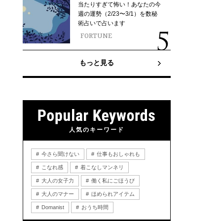
当たりすぎて怖い！あなたの今
週の運勢（2/23〜3/1）を数秘
術占いで占います
FORTUNE
もっと見る
人気のキーワード
今さら聞けない
仕事もおしゃれも
こなれ感
着こなしマンネリ
大人の女子力
働く私にごほうび
大人のマナー
ほめられアイテム
Domanist
おうち時間