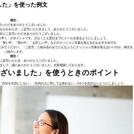
した」を使った例文
例文：
労いただきありがとうございました」
もかかわらず、ご足労いただきまして、ありがとうございました」
社にご足労いただきありがとうございました」
け早く」がポイントです。少なくとも翌日までにメールを送るようにしましょう。
「寒い中」「雨の中」「お忙しい中」などのクッション言葉を加えるのもおすすめです。
てみてください。「ご足労」と組み合わせてどんなふうにクッション言葉を使えばいいのか、例文を
ご紹介します。
例文：
ご足労いただき、ありがとうございました」
まして、誠にありがとうございました。大変感謝しております」
ございました」を使うときのポイント
「自分を主語にしない」「社内の人に対しては使わない」の2つを忘れないようにしましょう。