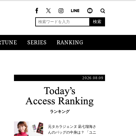
検索
RTUNE
SERIES
RANKING
2026.08.09
ランキング
元タカラジェンヌ 凪七瑠海さ
んのバッグの中身は？ 「ユニ