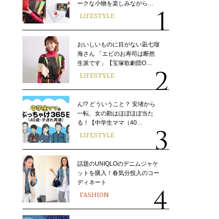
ークな小物を楽しみながら…
LIFESTYLE
おいしいものに目がない凪七瑠
海さん 「エビのお寿司は断然
生派です」【宝塚歌劇団O…
LIFESTYLE
ん!? どういうこと？ 安堵から
一転、女の勘はほぼほぼ当た
る！【中学生ママ（40…
LIFESTYLE
話題のUNIQLOのデニムジャケ
ットを購入！春気分投入のコー
ディネート
FASHION