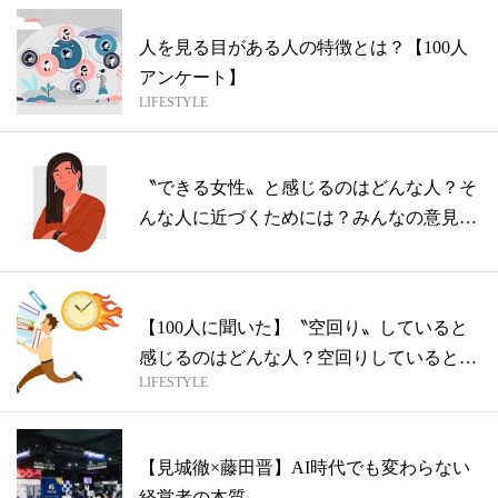
人を見る目がある人の特徴とは？【100人
アンケート】
LIFESTYLE
〝できる女性〟と感じるのはどんな人？そ
んな人に近づくためには？みんなの意見を
聞い...
【100人に聞いた】〝空回り〟していると
感じるのはどんな人？空回りしているとき
LIFESTYLE
の...
【見城徹×藤田晋】AI時代でも変わらない
経営者の本質