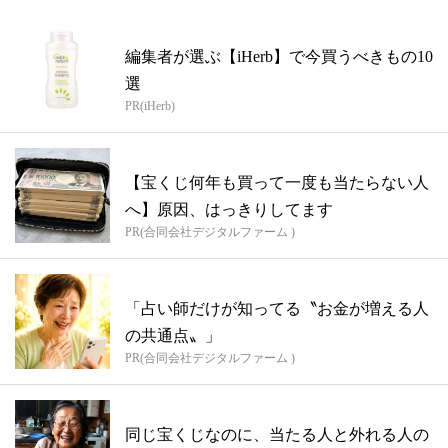
編集者が選ぶ【iHerb】で今買うべきもの10
選
PR(iHerb)
【宝くじ何年も買って一度も当たらない人
へ】原因、はっきりしてます
PR(合同会社デジタルファーム )
「占い師だけが知ってる〝お金が増える人
の共通点〟」
PR(合同会社デジタルファーム )
同じ宝くじなのに、当たる人と外れる人の