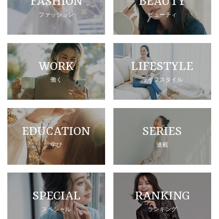
FASHION
BEAUTY
ファッション
ビューティ
WORK
LIFESTYLE
働く
ライフスタイル
EDUCATION
SERIES
学び
連載
SPECIAL
RANKING
スペシャル
ランキング