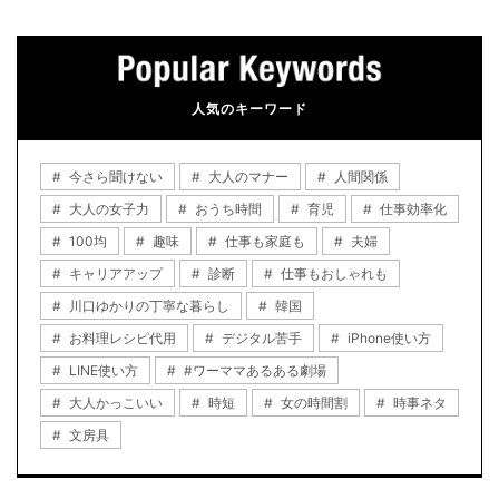
人気のキーワード
今さら聞けない
大人のマナー
人間関係
大人の女子力
おうち時間
育児
仕事効率化
100均
趣味
仕事も家庭も
夫婦
キャリアアップ
診断
仕事もおしゃれも
川口ゆかりの丁寧な暮らし
韓国
お料理レシピ代用
デジタル苦手
iPhone使い方
LINE使い方
#ワーママあるある劇場
大人かっこいい
時短
女の時間割
時事ネタ
文房具