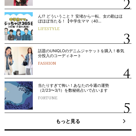
ん!? どういうこと？ 安堵から一転、女の勘はほ
ぼほぼ当たる！【中学生ママ（40…
LIFESTYLE
話題のUNIQLOのデニムジャケットを購入！春気
分投入のコーディネート
FASHION
当たりすぎて怖い！あなたの今週の運勢
（2/23〜3/1）を数秘術占いで占います
FORTUNE
もっと見る