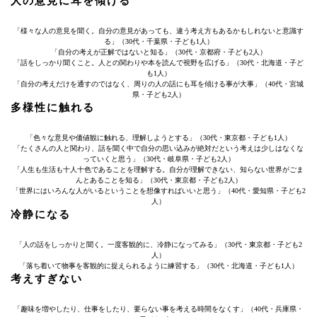
人の意見に耳を傾ける
「様々な人の意見を聞く。自分の意見があっても、違う考え方もあるかもしれないと意識す
る」（30代・千葉県・子ども1人）
「自分の考えが正解ではないと知る」（30代・京都府・子ども2人）
「話をしっかり聞くこと。人との関わりや本を読んで視野を広げる」（30代・北海道・子ど
も1人）
「自分の考えだけを通すのではなく、周りの人の話にも耳を傾ける事が大事」（40代・宮城
県・子ども2人）
多様性に触れる
「色々な意見や価値観に触れる、理解しようとする」（30代・東京都・子ども1人）
「たくさんの人と関わり、話を聞く中で自分の思い込みが絶対だという考えは少しはなくな
っていくと思う」（30代・岐阜県・子ども2人）
「人生も生活も十人十色であることを理解する。自分が理解できない、知らない世界がごま
んとあることを知る」（30代・東京都・子ども2人）
「世界にはいろんな人がいるということを想像すればいいと思う」（40代・愛知県・子ども2
人）
冷静になる
「人の話をしっかりと聞く。一度客観的に、冷静になってみる」（30代・東京都・子ども2
人）
「落ち着いて物事を客観的に捉えられるように練習する」（30代・北海道・子ども1人）
考えすぎない
「趣味を増やしたり、仕事をしたり、要らない事を考える時間をなくす」（40代・兵庫県・