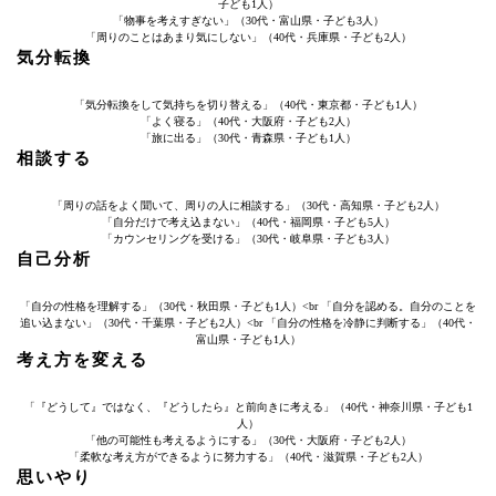
子ども1人）
「物事を考えすぎない」（30代・富山県・子ども3人）
「周りのことはあまり気にしない」（40代・兵庫県・子ども2人）
気分転換
「気分転換をして気持ちを切り替える」（40代・東京都・子ども1人）
「よく寝る」（40代・大阪府・子ども2人）
「旅に出る」（30代・青森県・子ども1人）
相談する
「周りの話をよく聞いて、周りの人に相談する」（30代・高知県・子ども2人）
「自分だけで考え込まない」（40代・福岡県・子ども5人）
「カウンセリングを受ける」（30代・岐阜県・子ども3人）
自己分析
「自分の性格を理解する」（30代・秋田県・子ども1人）<br 「自分を認める。自分のことを
追い込まない」（30代・千葉県・子ども2人）<br 「自分の性格を冷静に判断する」（40代・
富山県・子ども1人）
考え方を変える
「『どうして』ではなく、『どうしたら』と前向きに考える」（40代・神奈川県・子ども1
人）
「他の可能性も考えるようにする」（30代・大阪府・子ども2人）
「柔軟な考え方ができるように努力する」（40代・滋賀県・子ども2人）
思いやり