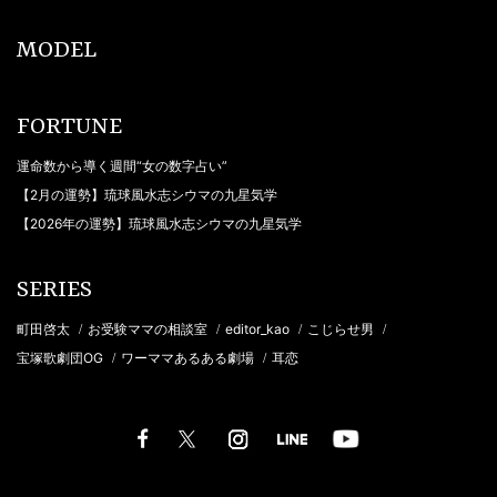
MODEL
FORTUNE
運命数から導く週間“女の数字占い”
【2月の運勢】琉球風水志シウマの九星気学
【2026年の運勢】琉球風水志シウマの九星気学
SERIES
町田啓太
お受験ママの相談室
editor_kao
こじらせ男
/
/
/
/
宝塚歌劇団OG
ワーママあるある劇場
耳恋
/
/