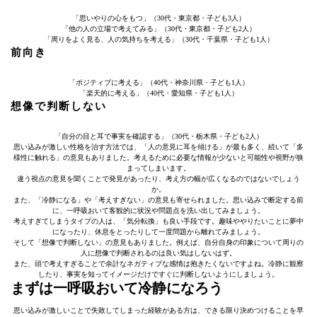
「思いやりの心をもつ」（30代・東京都・子ども3人）
「他の人の立場で考えてみる」（30代・東京都・子ども2人）
「周りをよく見る、人の気持ちを考える」（30代・千葉県・子ども1人）
前向き
「ポジティブに考える」（40代・神奈川県・子ども1人）
「楽天的に考える」（40代・愛知県・子ども1人）
想像で判断しない
「自分の目と耳で事実を確認する」（30代・栃木県・子ども2人）
思い込みが激しい性格を治す方法では、「人の意見に耳を傾ける」が最も多く、続いて「多
様性に触れる」の意見もありました。考えるために必要な情報が少ないと可能性や視野が狭
まってしまいます。
違う視点の意見を聞くことで発見があったり、考え方の幅が広くなるのではないでしょう
か。
また、「冷静になる」や「考えすぎない」の意見も寄せられました。思い込みで断定する前
に、一呼吸おいて客観的に状況や問題点を洗い出してみましょう。
考えすぎてしまうタイプの人は、「気分転換」も良い手段です。趣味ややりたいことに夢中
になったり、休息をとったりして一度問題から離れてみましょう。
そして「想像で判断しない」の意見もありました。例えば、自分自身の印象について周りの
人に想像で判断されるのは良い気はしないはず。
また、頭で考えすぎることで余計なネガティブな感情は抱きたくないですよね。冷静に観察
したり、事実を知ってイメージだけですぐに判断しないようにしましょう。
まずは一呼吸おいて冷静になろう
思い込みが激しいことで失敗してしまった経験がある方は、できる限り決めつけることを早