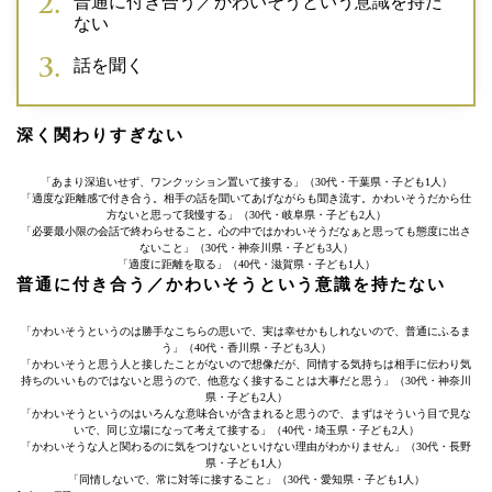
普通に付き合う／かわいそうという意識を持た
ない
話を聞く
深く関わりすぎない
「あまり深追いせず、ワンクッション置いて接する」（30代・千葉県・子ども1人）
「適度な距離感で付き合う。相手の話を聞いてあげながらも聞き流す。かわいそうだから仕
方ないと思って我慢する」（30代・岐阜県・子ども2人）
「必要最小限の会話で終わらせること。心の中ではかわいそうだなぁと思っても態度に出さ
ないこと」（30代・神奈川県・子ども3人）
「適度に距離を取る」（40代・滋賀県・子ども1人）
普通に付き合う／かわいそうという意識を持たない
「かわいそうというのは勝手なこちらの思いで、実は幸せかもしれないので、普通にふるま
う」（40代・香川県・子ども3人）
「かわいそうと思う人と接したことがないので想像だが、同情する気持ちは相手に伝わり気
持ちのいいものではないと思うので、他意なく接することは大事だと思う」（30代・神奈川
県・子ども2人）
「かわいそうというのはいろんな意味合いが含まれると思うので、まずはそういう目で見な
いで、同じ立場になって考えて接する」（40代・埼玉県・子ども2人）
「かわいそうな人と関わるのに気をつけないといけない理由がわかりません」（30代・長野
県・子ども1人）
「同情しないで、常に対等に接すること」（30代・愛知県・子ども1人）