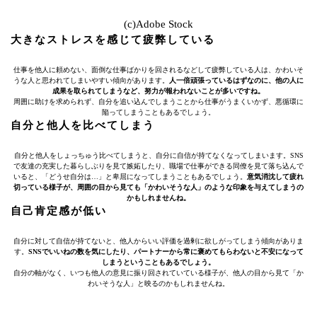
(c)Adobe Stock
大きなストレスを感じて疲弊している
仕事を他人に頼めない、面倒な仕事ばかりを回されるなどして疲弊している人は、かわいそ
うな人と思われてしまいやすい傾向があります。
人一倍頑張っているはずなのに、他の人に
成果を取られてしまうなど、努力が報われないことが多いですね。
周囲に助けを求められず、自分を追い込んでしまうことから仕事がうまくいかず、悪循環に
陥ってしまうこともあるでしょう。
自分と他人を比べてしまう
自分と他人をしょっちゅう比べてしまうと、自分に自信が持てなくなってしまいます。SNS
で友達の充実した暮らしぶりを見て嫉妬したり、職場で仕事ができる同僚を見て落ち込んで
いると、「どうせ自分は…」と卑屈になってしまうこともあるでしょう。
意気消沈して疲れ
切っている様子が、周囲の目から見ても「かわいそうな人」のような印象を与えてしまうの
かもしれませんね。
自己肯定感が低い
自分に対して自信が持てないと、他人からいい評価を過剰に欲しがってしまう傾向がありま
す。
SNSでいいねの数を気にしたり、パートナーから常に褒めてもらわないと不安になって
しまうということもあるでしょう。
自分の軸がなく、いつも他人の意見に振り回されていている様子が、他人の目から見て「か
わいそうな人」と映るのかもしれませんね。