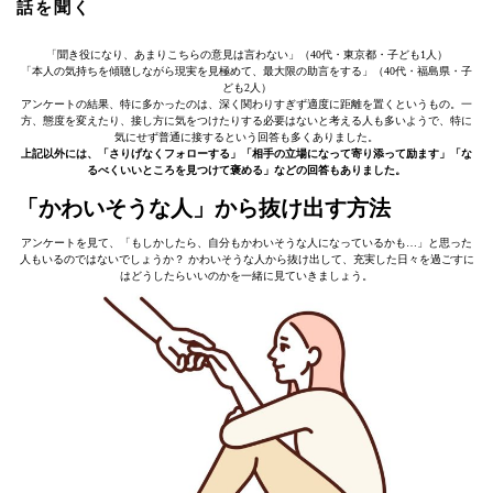
話を聞く
「聞き役になり、あまりこちらの意見は言わない」（40代・東京都・子ども1人）
「本人の気持ちを傾聴しながら現実を見極めて、最大限の助言をする」（40代・福島県・子
ども2人）
アンケートの結果、特に多かったのは、深く関わりすぎず適度に距離を置くというもの。一
方、態度を変えたり、接し方に気をつけたりする必要はないと考える人も多いようで、特に
気にせず普通に接するという回答も多くありました。
上記以外には、「さりげなくフォローする」「相手の立場になって寄り添って励ます」「な
るべくいいところを見つけて褒める」などの回答もありました。
「かわいそうな人」から抜け出す方法
アンケートを見て、「もしかしたら、自分もかわいそうな人になっているかも…」と思った
人もいるのではないでしょうか？ かわいそうな人から抜け出して、充実した日々を過ごすに
はどうしたらいいのかを一緒に見ていきましょう。