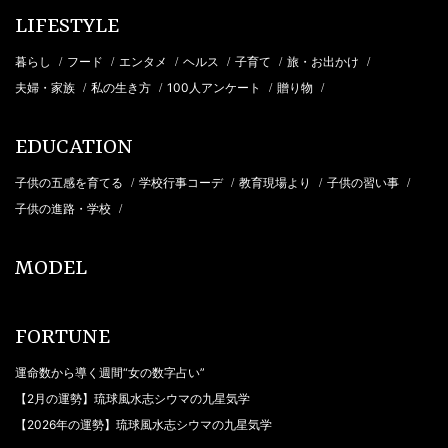
LIFESTYLE
暮らし
フード
エンタメ
ヘルス
子育て
旅・お出かけ
/
/
/
/
/
/
夫婦・家族
私の生き方
100人アンケート
贈り物
/
/
/
/
EDUCATION
子供の五感を育てる
学校行事コーデ
教育現場より
子供の習い事
/
/
/
/
子供の進路・学校
/
MODEL
FORTUNE
運命数から導く週間“女の数字占い”
【2月の運勢】琉球風水志シウマの九星気学
【2026年の運勢】琉球風水志シウマの九星気学