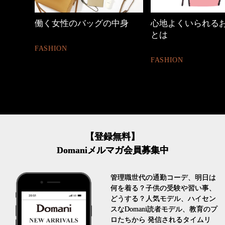
性のバッグの中身
心地よくいられるおしゃれ
優木
とは
割。
N
FASHION
LIFE
【登録無料】
Domaniメルマガ会員募集中
管理職世代の通勤コーデ、明日は
何を着る？子供の受験や習い事、
どうする？人気モデル、ハイセン
スなDomani読者モデル、教育のプ
ロたちから 発信されるタイムリ