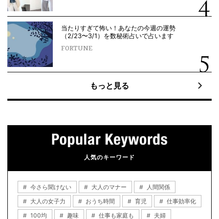
当たりすぎて怖い！あなたの今週の運勢
（2/23〜3/1）を数秘術占いで占います
FORTUNE
もっと見る
人気のキーワード
今さら聞けない
大人のマナー
人間関係
大人の女子力
おうち時間
育児
仕事効率化
100均
趣味
仕事も家庭も
夫婦