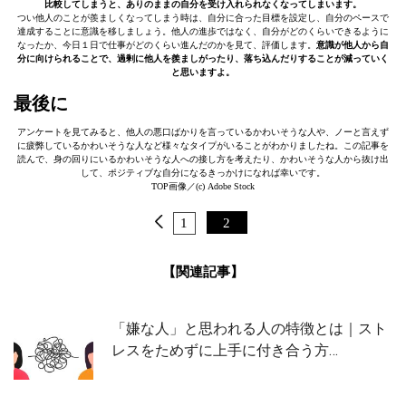
比較してしまうと、ありのままの自分を受け入れられなくなってしまいます。
つい他人のことが羨ましくなってしまう時は、自分に合った目標を設定し、自分のペースで
達成することに意識を移しましょう。他人の進歩ではなく、自分がどのくらいできるように
なったか、今日１日で仕事がどのくらい進んだのかを見て、評価します。
意識が他人から自
分に向けられることで、過剰に他人を羨ましがったり、落ち込んだりすることが減っていく
と思いますよ。
最後に
アンケートを見てみると、他人の悪口ばかりを言っているかわいそうな人や、ノーと言えず
に疲弊しているかわいそうな人など様々なタイプがいることがわかりましたね。この記事を
読んで、身の回りにいるかわいそうな人への接し方を考えたり、かわいそうな人から抜け出
して、ポジティブな自分になるきっかけになれば幸いです。
TOP画像／(c) Adobe Stock
1
2
【関連記事】
「嫌な人」と思われる人の特徴とは｜スト
レスをためずに上手に付き合う方…