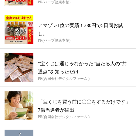
PR(ハーブ健康本舗)
アマゾン1位の実績！380円で5日間お試
し。
PR(ハーブ健康本舗)
“宝くじは運じゃなかった”当たる人の“共
通点”を知っただけ
PR(合同会社デジタルファーム )
「宝くじを買う前に〇〇をするだけです」
7億当選者が続出
PR(合同会社デジタルファーム )