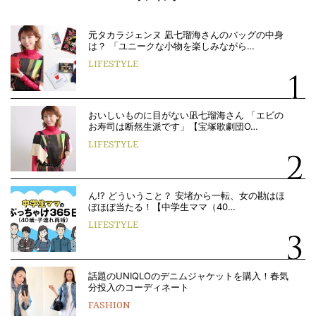
元タカラジェンヌ 凪七瑠海さんのバッグの中身
は？ 「ユニークな小物を楽しみながら…
LIFESTYLE
おいしいものに目がない凪七瑠海さん 「エビの
お寿司は断然生派です」【宝塚歌劇団O…
LIFESTYLE
ん!? どういうこと？ 安堵から一転、女の勘はほ
ぼほぼ当たる！【中学生ママ（40…
LIFESTYLE
話題のUNIQLOのデニムジャケットを購入！春気
分投入のコーディネート
FASHION