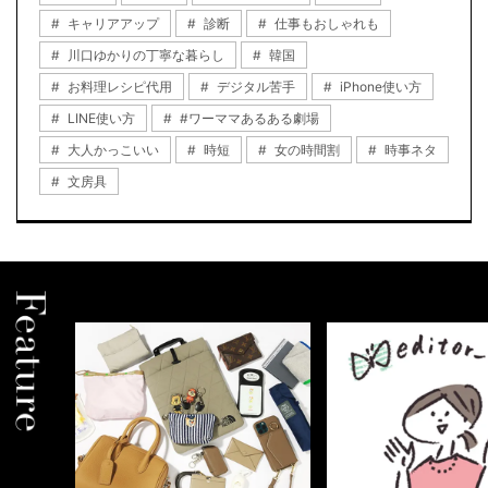
キャリアアップ
診断
仕事もおしゃれも
川口ゆかりの丁寧な暮らし
韓国
お料理レシピ代用
デジタル苦手
iPhone使い方
LINE使い方
#ワーママあるある劇場
大人かっこいい
時短
女の時間割
時事ネタ
文房具