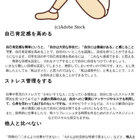
(c)Adobe Stock
自己肯定感を高める
自己肯定感を簡単にいうと、「自分は大切な存在だ」「自分には価値がある」と感じること
です
。自己肯定感を高めることで、自分のいいところを認識し、自信を持つことができるよ
うになります。日常生活の中で自己肯定感を高めるには、「これなら達成できる」と思える
簡単な目標を設定し、それをクリアすることで自分に自信をつけていきましょう。
いきなり難しい目標を設定してしまうと、挫折してしまいやすいのでNGです。また、もし失
敗したとしても「私はダメだ」と思うのではなく、「私は成長中だ」と考えることで、ミス
を前向きに捉えることができるでしょう。
ストレス管理をする
仕事や育児のストレスで「かわいそうな人」になっている場合は、自分に合ったストレス管
理法を見つけてみては？
お疲れ気味の人は、自分へのご褒美にマッサージやエステを利用し
て、心身を労わってあげるのもいいですね
。ヨガやピラティスなどは、ストレス解消のほか
体が適度に絞られて自分に自信が持てるきっかけにもなるでしょう。
また、効率的に仕事をしたり、時々リフレッシュする時間を作るためのタイムマネジメント
などのスキルも役立ちますね。
他人と比べない
「同僚の〇〇さんより仕事ができない」「Aさんは社交的な性格で羨ましい」などと、
他人と