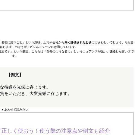
「名誉に思うこと」という意味。上司や会社から
高く評価されたとき
にふさわしいでしょう。ちなみ
存じます」のほうが、ビジネスシーンには適しています。
言葉です」という表現。こちらは「自分のような者に」というニュアンスが強い、謙遜した言い方で
す。
【例文】
な待遇を光栄に存じます。
賞をいただき、大変光栄に存じます。
▼あわせて読みたい
て正しく使おう！使う際の注意点や例文も紹介