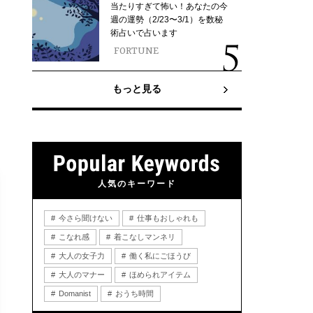
当たりすぎて怖い！あなたの今
週の運勢（2/23〜3/1）を数秘
術占いで占います
FORTUNE
もっと見る
人気のキーワード
今さら聞けない
仕事もおしゃれも
こなれ感
着こなしマンネリ
大人の女子力
働く私にごほうび
大人のマナー
ほめられアイテム
Domanist
おうち時間