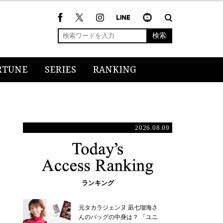
検索
RTUNE
SERIES
RANKING
2026.08.09
ランキング
元タカラジェンヌ 凪七瑠海さ
んのバッグの中身は？ 「ユニ