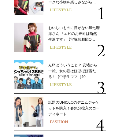
ークな小物を楽しみながら…
LIFESTYLE
おいしいものに目がない凪七瑠
海さん 「エビのお寿司は断然
生派です」【宝塚歌劇団O…
LIFESTYLE
ん!? どういうこと？ 安堵から
一転、女の勘はほぼほぼ当た
る！【中学生ママ（40…
LIFESTYLE
話題のUNIQLOのデニムジャケ
ットを購入！春気分投入のコー
ディネート
FASHION