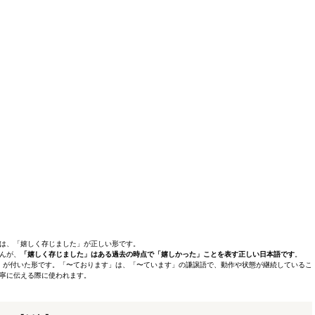
は、「嬉しく存じました」が正しい形です。
んが、
「嬉しく存じました」はある過去の時点で「嬉しかった」ことを表す正しい日本語です
。
」が付いた形です。「〜ております」は、「〜ています」の謙譲語で、動作や状態が継続しているこ
寧に伝える際に使われます。