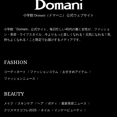
小学館 Domani（ドマーニ） 公式ウェブサイト
小学館「Domani」公式サイト。毎日忙しい40代の働く女性が、ファッショ
ン・美容・ライフスタイル…今よりもっと楽しくなれる！元気になれる！気
持ちよくなれる！こと限定でお届けするメディアです。
FASHION
コーディネート
ファッションコラム
おすすめアイテム
/
/
/
ファッションニュース
/
BEAUTY
メイク
スキンケア
ヘア
ボディ
最新美容ニュース
/
/
/
/
/
クリスマスコフレ2025
ネイル
インナービューティ
/
/
/