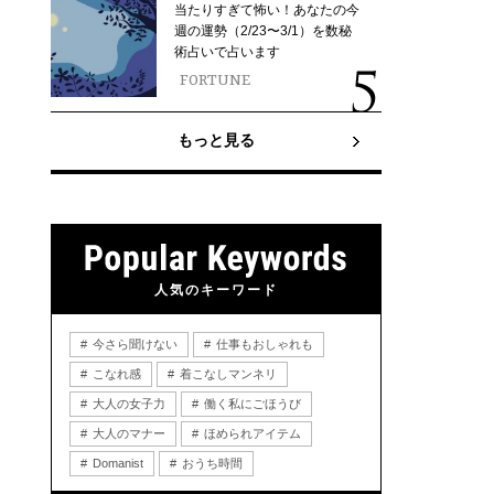
当たりすぎて怖い！あなたの今
週の運勢（2/23〜3/1）を数秘
術占いで占います
FORTUNE
もっと見る
人気のキーワード
今さら聞けない
仕事もおしゃれも
こなれ感
着こなしマンネリ
大人の女子力
働く私にごほうび
大人のマナー
ほめられアイテム
Domanist
おうち時間