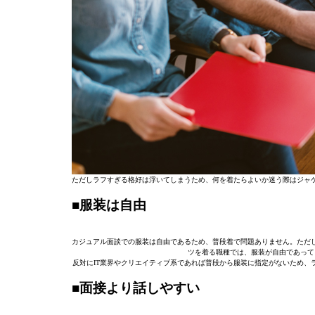
ただしラフすぎる格好は浮いてしまうため、何を着たらよいか迷う際はジャ
■服装は自由
カジュアル面談での服装は自由であるため、普段着で問題ありません。ただ
ツを着る職種では、服装が自由であって
反対にIT業界やクリエイティブ系であれば普段から服装に指定がないため、
■面接より話しやすい