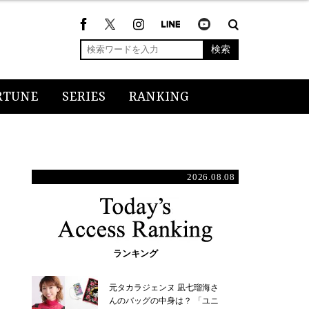
検索
RTUNE
SERIES
RANKING
2026.08.08
ランキング
元タカラジェンヌ 凪七瑠海さ
んのバッグの中身は？ 「ユニ