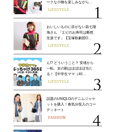
ークな小物を楽しみながら…
LIFESTYLE
おいしいものに目がない凪七瑠
海さん 「エビのお寿司は断然
生派です」【宝塚歌劇団O…
LIFESTYLE
ん!? どういうこと？ 安堵から
一転、女の勘はほぼほぼ当た
る！【中学生ママ（40…
LIFESTYLE
話題のUNIQLOのデニムジャケ
ットを購入！春気分投入のコー
ディネート
FASHION