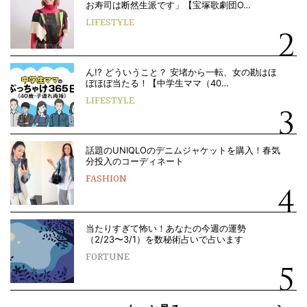
お寿司は断然生派です」【宝塚歌劇団O…
LIFESTYLE
ん!? どういうこと？ 安堵から一転、女の勘はほ
ぼほぼ当たる！【中学生ママ（40…
LIFESTYLE
話題のUNIQLOのデニムジャケットを購入！春気
分投入のコーディネート
FASHION
当たりすぎて怖い！あなたの今週の運勢
（2/23〜3/1）を数秘術占いで占います
FORTUNE