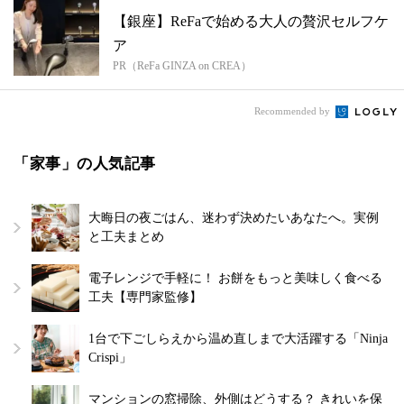
【銀座】ReFaで始める大人の贅沢セルフケ
ア
PR（ReFa GINZA on CREA）
Recommended by
「家事」の人気記事
大晦日の夜ごはん、迷わず決めたいあなたへ。実例
と工夫まとめ
電子レンジで手軽に！ お餅をもっと美味しく食べる
工夫【専門家監修】
1台で下ごしらえから温め直しまで大活躍する「Ninja
Crispi」
マンションの窓掃除、外側はどうする？ きれいを保