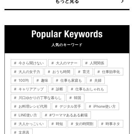
もっと見る
人気のキーワード
今さら聞けない
大人のマナー
人間関係
大人の女子力
おうち時間
育児
仕事効率化
100均
趣味
仕事も家庭も
夫婦
キャリアアップ
診断
仕事もおしゃれも
川口ゆかりの丁寧な暮らし
韓国
お料理レシピ代用
デジタル苦手
iPhone使い方
LINE使い方
#ワーママあるある劇場
大人かっこいい
時短
女の時間割
時事ネタ
文房具