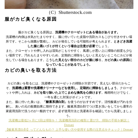
（C）Shutterstock.com
服がカビ臭くなる原因
服がカビ臭くなる原因は、
洗濯機やクローゼットにある場合があります。
洗濯槽の内側は水気がたまりやすく、服に付いていた皮脂や洗剤カスもこびり付きやすい場
所です。そこから雑菌が繁殖し、カビが発生している可能性が考えられます。
ときどき洗濯
した服に黒いゴミが付くという場合は注意が必要
でしょう。
また、クローゼットや押し入れは湿気がこもりやすく、風通しが悪い上に掃除の頻度も少な
い場所です。汚れもたまりやすいため、定期的に掃除をしないと見えないところにカビが発
生している場合もあります。
こうした見えない部分のカビが服に移り、カビの臭いの原因に
なっていることがあるでしょう。
カビの臭いを取る方法
カビの臭いを取るには、洗濯槽やクローゼットの掃除が大切です。見えない部分だからこ
そ、
洗濯槽は重曹や洗濯槽クリーナーなどを使用し、定期的に掃除をしましょう
。クローゼ
ットや押し入れは、
カビを取り除いた上でこまめな換気を心掛けます
。梅雨時だけでなく、
一年を通じた対策がポイントです。
また、服に付いた臭いは、
「酸素系漂白剤」
を使うのがおすすめです。活性酸素が汚れを分
解し、臭いの元の殺菌効果に期待できます。酸素系漂白剤でつけ置き洗いをしてから通常の
家庭用洗剤で洗うのが一般的ですが、必ず使用方法と洗濯表示を確認してから洗濯しましょ
う。
洗濯機は最低2ヶ月に1回は掃除を！ 洗濯機用洗剤の種類と選び方、掃除の手順を解説｜
Domani
【酸素系漂白剤】ってどんなもの？ 上手な使い方や使用する際の注意点をチェック｜Domani