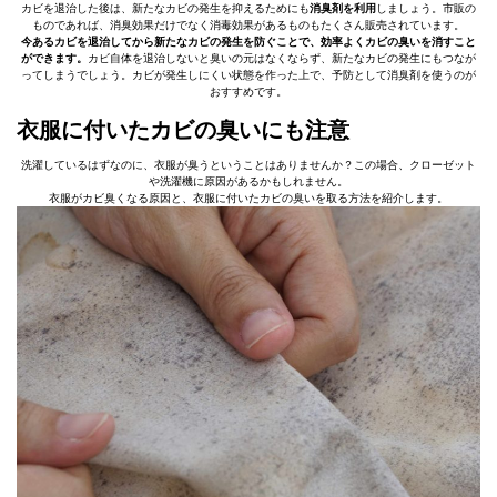
カビを退治した後は、新たなカビの発生を抑えるためにも
消臭剤を利用
しましょう。市販の
ものであれば、消臭効果だけでなく消毒効果があるものもたくさん販売されています。
今あるカビを退治してから新たなカビの発生を防ぐことで、効率よくカビの臭いを消すこと
ができます。
カビ自体を退治しないと臭いの元はなくならず、新たなカビの発生にもつなが
ってしまうでしょう。カビが発生しにくい状態を作った上で、予防として消臭剤を使うのが
おすすめです。
衣服に付いたカビの臭いにも注意
洗濯しているはずなのに、衣服が臭うということはありませんか？この場合、クローゼット
や洗濯機に原因があるかもしれません。
衣服がカビ臭くなる原因と、衣服に付いたカビの臭いを取る方法を紹介します。