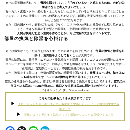
カビの栄養源は汚れです。
普段生活をしていて「汚れているな」と感じるものは、カビの栄
養源になると考えてよいでしょう
。
食べカス・皮脂・あか・髪の毛・ホコリなど、生活をしていると汚れはどうしても出てしま
います。こまめに掃除してこれらの汚れをため込まず、部屋を清潔な状態に保っておくこと
がカビを防ぐコツになります。
また、目の届きやすい表面の汚れだけでなく、こびり付いた汚れも放置せずに取り除きまし
ょう。大きな家具の下や壁との隙間も、定期的に掃除すると効果的です。
人間が快適だと思う空間を作ることが、カビ対策の大きなポイントです。
部屋の換気と除湿を心掛ける
カビは湿気がこもった場所を好みます。カビの発生を防ぐためには、
部屋の換気と除湿を心
掛け、通気性をよくしておく
ことが大切です。
部屋の除湿には、除湿器・エアコン・換気扇などを活用します。エアコンの使用時にはサー
キュレーターを同時につけるなど、効率よく空気を循環させましょう。湿気がたまりやすい
寝具類は、定期的に干します。布団乾燥機の利用もおすすめです。
また、換気をする際には、外気の湿度が低い時間帯を選びます。
春夏は12～16時、秋冬は12
～14時が目安
です。
5～10分の換気を数回に分ける
とよいでしょう。
空気の通り道を作るために、窓は2カ所開けると効率よく換気することができます。
空気の入
り口となる窓は5～15cmと狭めに、出口となる窓は広めに開けるのがポイントです。
アイキャッチ／（C）Shutterstock.com
こちらの記事もたくさん読まれています
クローゼットをスッキリまとめる収納術！マネしたいアイデア例やおすすめ収
納グッズ
掃除のコツを押さえて効率アップ！掃除テクニック＆習慣化する方法