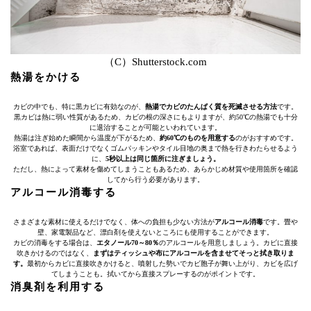
（C）Shutterstock.com
熱湯をかける
カビの中でも、特に黒カビに有効なのが、
熱湯でカビのたんぱく質を死滅させる方法
です。
黒カビは熱に弱い性質があるため、カビの根の深さにもよりますが、約50℃の熱湯でも十分
に退治することが可能といわれています。
熱湯は注ぎ始めた瞬間から温度が下がるため、
約60℃のものを用意する
のがおすすめです。
浴室であれば、表面だけでなくゴムパッキンやタイル目地の奥まで熱を行きわたらせるよう
に、
5秒以上は同じ箇所に注ぎましょう。
ただし、熱によって素材を傷めてしまうこともあるため、あらかじめ材質や使用箇所を確認
してから行う必要があります。
アルコール消毒する
さまざまな素材に使えるだけでなく、体への負担も少ない方法が
アルコール消毒
です。畳や
壁、家電製品など、漂白剤を使えないところにも使用することができます。
カビの消毒をする場合は、
エタノール70～80％
のアルコールを用意しましょう。カビに直接
吹きかけるのではなく、
まずはティッシュや布にアルコールを含ませてそっと拭き取りま
す。
最初からカビに直接吹きかけると、噴射した勢いでカビ胞子が舞い上がり、カビを広げ
てしまうことも。拭いてから直接スプレーするのがポイントです。
消臭剤を利用する