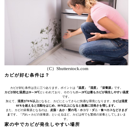
（C）Shutterstock.com
カビが好む条件は？
カビが好む条件は主に三つあります。ポイントは
「温度」「湿度」「栄養源」
です。
カビが好む温度は20～30℃
といわれており、そのうち
25～28℃は最もカビが発生しやすい温度
です。
加えて、
湿度が70％以上
になると、カビにとってさらに快適な環境になります。
カビは湿度
60％を超えると活動をはじめ、80％以上になると急激に活発さを増します。
また、カビの栄養源となるのは、
皮脂・あか・髪の毛・ホコリ・ダニ・食べカスなどさまざ
ま
です。「汚れ＝カビの栄養源」といえるほど、カビは何でも繁殖の栄養としてしまいま
す。
家の中でカビが発生しやすい場所