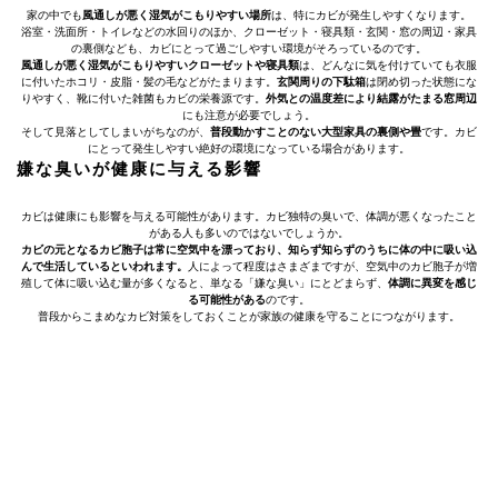
家の中でも
風通しが悪く湿気がこもりやすい場所
は、特にカビが発生しやすくなります。
浴室・洗面所・トイレなどの水回りのほか、クローゼット・寝具類・玄関・窓の周辺・家具
の裏側なども、カビにとって過ごしやすい環境がそろっているのです。
風通しが悪く湿気がこもりやすいクローゼットや寝具類
は、どんなに気を付けていても衣服
に付いたホコリ・皮脂・髪の毛などがたまります。
玄関周りの下駄箱
は閉め切った状態にな
りやすく、靴に付いた雑菌もカビの栄養源です。
外気との温度差により結露がたまる窓周辺
にも注意が必要でしょう。
そして見落としてしまいがちなのが、
普段動かすことのない大型家具の裏側や畳
です。カビ
にとって発生しやすい絶好の環境になっている場合があります。
嫌な臭いが健康に与える影響
カビは健康にも影響を与える可能性があります。カビ独特の臭いで、体調が悪くなったこと
がある人も多いのではないでしょうか。
カビの元となるカビ胞子は常に空気中を漂っており、知らず知らずのうちに体の中に吸い込
んで生活しているといわれます。
人によって程度はさまざまですが、空気中のカビ胞子が増
殖して体に吸い込む量が多くなると、単なる「嫌な臭い」にとどまらず、
体調に異変を感じ
る可能性がある
のです。
普段からこまめなカビ対策をしておくことが家族の健康を守ることにつながります。