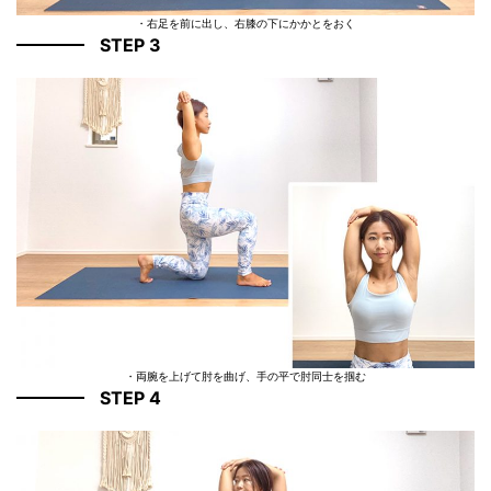
・右足を前に出し、右膝の下にかかとをおく
STEP 3
・両腕を上げて肘を曲げ、手の平で肘同士を掴む
STEP 4