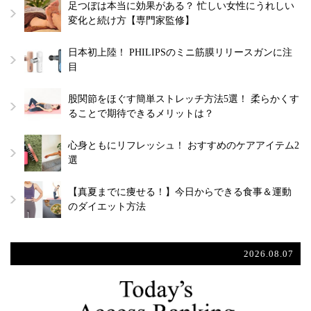
足つぼは本当に効果がある？ 忙しい女性にうれしい
変化と続け方【専門家監修】
日本初上陸！ PHILIPSのミニ筋膜リリースガンに注
目
股関節をほぐす簡単ストレッチ方法5選！ 柔らかくす
ることで期待できるメリットは？
心身ともにリフレッシュ！ おすすめのケアアイテム2
選
【真夏までに痩せる！】今日からできる食事＆運動
のダイエット方法
2026.08.07