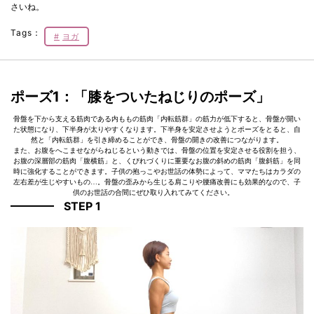
さいね。
Tags：
ヨガ
ポーズ1：「膝をついたねじりのポーズ」
骨盤を下から支える筋肉である内ももの筋肉「内転筋群」の筋力が低下すると、骨盤が開い
た状態になり、下半身が太りやすくなります。下半身を安定させようとポーズをとると、自
然と「内転筋群」を引き締めることができ、骨盤の開きの改善につながります。
また、お腹をへこませながらねじるという動きでは、骨盤の位置を安定させる役割を担う、
お腹の深層部の筋肉「腹横筋」と、くびれづくりに重要なお腹の斜めの筋肉「腹斜筋」を同
時に強化することができます。子供の抱っこやお世話の体勢によって、ママたちはカラダの
左右差が生じやすいもの…。骨盤の歪みから生じる肩こりや腰痛改善にも効果的なので、子
供のお世話の合間にぜひ取り入れてみてください。
STEP 1