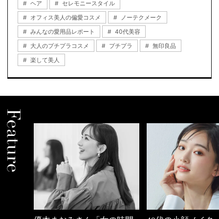
ヘア
セレモニースタイル
オフィス美人の偏愛コスメ
ノーテクメーク
みんなの愛用品レポート
40代美容
大人のプチプラコスメ
プチプラ
無印良品
楽して美人