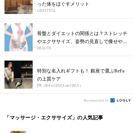
った体をほぐすメリット
LIFESTYLE
骨盤とダイエットの関係とは？ストレッチ
やエクササイズ、姿勢の見直しで痩せやす
BEAUTY
い体...
特別な名入れギフトも！ 銀座で選ぶReFa
の上質ケア
PR（ReFa GINZA on CREA）
Recommended by
「マッサージ・エクササイズ」の人気記事