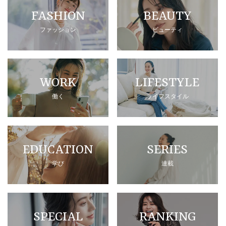
FASHION
BEAUTY
ファッション
ビューティ
WORK
LIFESTYLE
働く
ライフスタイル
EDUCATION
SERIES
学び
連載
SPECIAL
RANKING