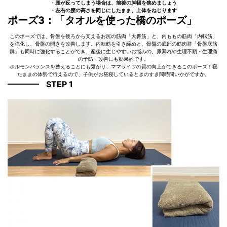
・腰が反ってしまう場合は、前後の脚幅を狭めましょう
・左右の腰の高さを同じにしたまま、上体をねじります
ポーズ3：「タオルを使った橋のポーズ」
このポーズでは、骨盤を後ろから支えるお尻の筋肉「大臀筋」と、内ももの筋肉「内転筋」
を強化し、骨盤の開きを改善します。内転筋を引き締めと、骨盤の底部の筋肉群「骨盤底筋
群」も同時に強化することができ、産後に生じやすいお悩みの、尿漏れや生理不順・生理痛
の予防・改善にも効果的です。
ホルモンバランスを整えることにも繋がり、ママライフの質の向上ができるこのポーズ！寝
たままの体勢で行えるので、子供がお昼寝しているときのすき間時間いかがですか。
STEP 1