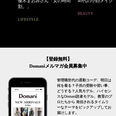
中身
優木まおみさん「女の時間
40代の小顔メイク
割。」
BEAUTY
LIFESTYLE
【登録無料】
Domaniメルマガ会員募集中
管理職世代の通勤コーデ、明日は
何を着る？子供の受験や習い事、
どうする？人気モデル、ハイセン
スなDomani読者モデル、教育のプ
ロたちから 発信されるタイムリ
ーなテーマをピックアップしてお
届けします。