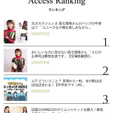
ランキング
元タカラジェンヌ 凪七瑠海さんのバッグの中身
は？ 「ユニークな小物を楽しみながら…
LIFESTYLE
おいしいものに目がない凪七瑠海さん 「エビの
お寿司は断然生派です」【宝塚歌劇団O…
LIFESTYLE
ん!? どういうこと？ 安堵から一転、女の勘はほ
ぼほぼ当たる！【中学生ママ（40…
LIFESTYLE
話題のUNIQLOのデニムジャケットを購入！春気