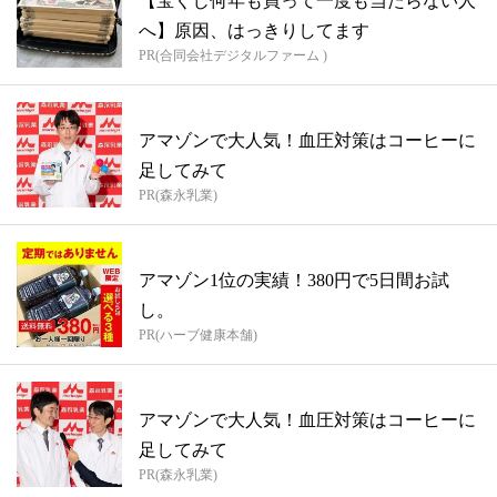
【宝くじ何年も買って一度も当たらない人
へ】原因、はっきりしてます
PR(合同会社デジタルファーム )
アマゾンで大人気！血圧対策はコーヒーに
足してみて
PR(森永乳業)
アマゾン1位の実績！380円で5日間お試
し。
PR(ハーブ健康本舗)
アマゾンで大人気！血圧対策はコーヒーに
足してみて
PR(森永乳業)