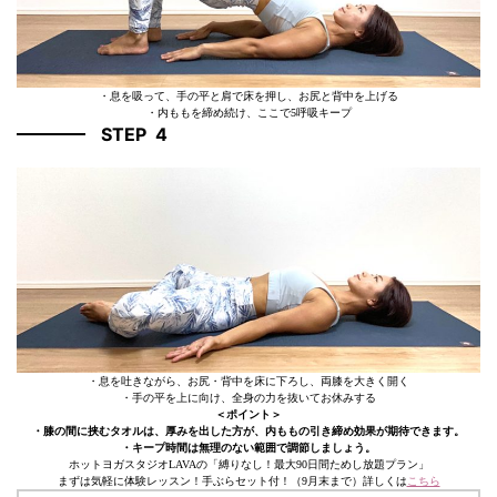
・息を吸って、手の平と肩で床を押し、お尻と背中を上げる
・内ももを締め続け、ここで5呼吸キープ
STEP 4
・息を吐きながら、お尻・背中を床に下ろし、両膝を大きく開く
・手の平を上に向け、全身の力を抜いてお休みする
＜ポイント＞
・膝の間に挟むタオルは、厚みを出した方が、内ももの引き締め効果が期待できます。
・キープ時間は無理のない範囲で調節しましょう。
ホットヨガスタジオLAVAの「縛りなし！最大90日間ためし放題プラン」
まずは気軽に体験レッスン！手ぶらセット付！（9月末まで）詳しくは
こちら