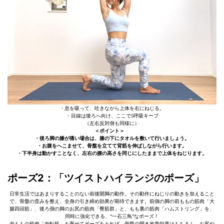
・息を吸って、吐きながら上体を右にねじる。
・目線は後ろへ向け、ここで5呼吸キープ
（左右反対側も同様に）
＜ポイント＞
・後ろ脚の膝が痛い場合は、膝の下にタオルを敷いて行いましょう。
・お腹をへこませて、骨盤を立てて背筋を伸ばしながら行います。
・下半身は動かすことなく、左右の腰の高さを同じにしたままで上体をねじります。
ポーズ2：「ツイストハイランジのポーズ」
日常生活ではあまりすることのない前後開脚の動作。その動作にねじりの動きを加えること
で、骨盤の歪みを整え、全身の引き締め効果が期待できます。前側の脚の前ももの筋肉「大
腿四頭筋」、後ろ側の脚のお尻の筋肉「臀筋群」と、もも裏の筋肉「ハムストリング」を、
同時に強化できる、“一石三鳥”なポーズ！
内ももの筋肉「内転筋」を寄せてポーズをとれば、骨盤の開き改善効果はもちろん、お尻や