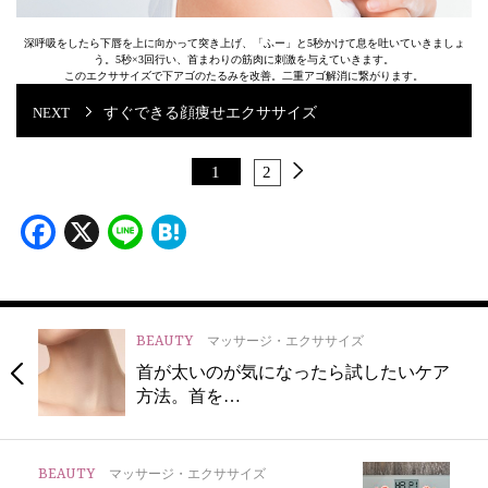
深呼吸をしたら下唇を上に向かって突き上げ、「ふー」と5秒かけて息を吐いていきましょ
う。5秒×3回行い、首まわりの筋肉に刺激を与えていきます。
このエクササイズで下アゴのたるみを改善。二重アゴ解消に繋がります。
すぐできる顔痩せエクササイズ
1
2
Facebook
X
Line
Hatena
BEAUTY
マッサージ・エクササイズ
首が太いのが気になったら試したいケア
方法。首を…
BEAUTY
マッサージ・エクササイズ