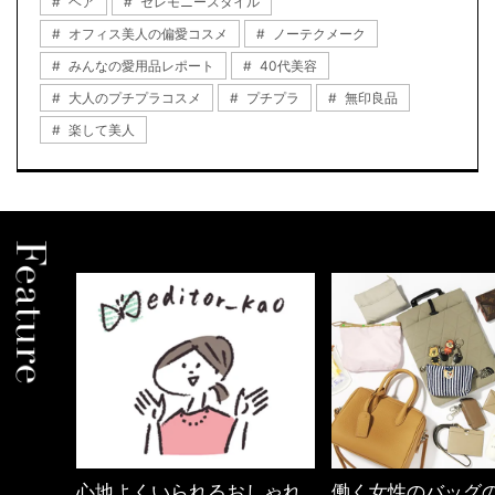
ヘア
セレモニースタイル
オフィス美人の偏愛コスメ
ノーテクメーク
みんなの愛用品レポート
40代美容
大人のプチプラコスメ
プチプラ
無印良品
楽して美人
しゃれ
働く女性のバッグの中身
優木まおみさん「