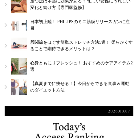
足つぼは本当に効果がある？ 忙しい女性にうれしい
変化と続け方【専門家監修】
日本初上陸！ PHILIPSのミニ筋膜リリースガンに注
目
股関節をほぐす簡単ストレッチ方法5選！ 柔らかくす
ることで期待できるメリットは？
心身ともにリフレッシュ！ おすすめのケアアイテム2
選
【真夏までに痩せる！】今日からできる食事＆運動
のダイエット方法
2026.08.07