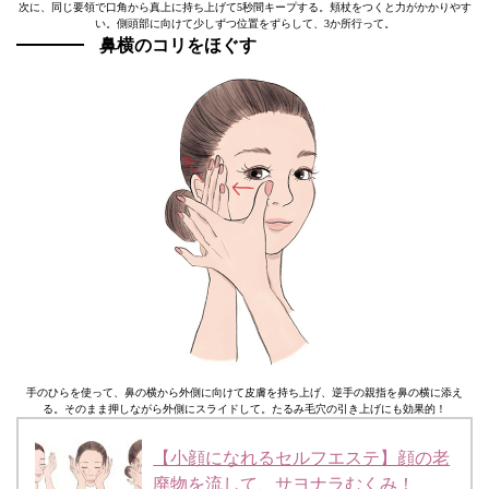
次に、同じ要領で口角から真上に持ち上げて5秒間キープする。頬杖をつくと力がかかりやす
い。側頭部に向けて少しずつ位置をずらして、3か所行って。
鼻横のコリをほぐす
手のひらを使って、鼻の横から外側に向けて皮膚を持ち上げ、逆手の親指を鼻の横に添え
る。そのまま押しながら外側にスライドして。たるみ毛穴の引き上げにも効果的！
【小顔になれるセルフエステ】顔の老
廃物を流して、サヨナラむくみ！