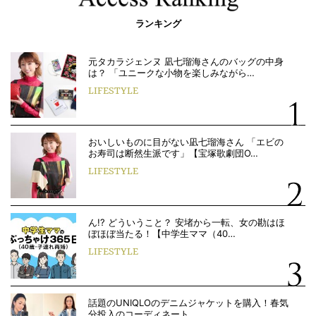
ランキング
元タカラジェンヌ 凪七瑠海さんのバッグの中身
は？ 「ユニークな小物を楽しみながら…
LIFESTYLE
おいしいものに目がない凪七瑠海さん 「エビの
お寿司は断然生派です」【宝塚歌劇団O…
LIFESTYLE
ん!? どういうこと？ 安堵から一転、女の勘はほ
ぼほぼ当たる！【中学生ママ（40…
LIFESTYLE
話題のUNIQLOのデニムジャケットを購入！春気
分投入のコーディネート