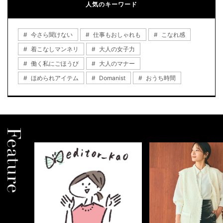
人気のキーワード
今さら聞けない
仕事もおしゃれも
こなれ感
着こなしマンネリ
大人の女子力
働く私にごほうび
大人のマナー
ほめられアイテム
Domanist
おうち時間