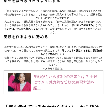
意見をはっきり言うようにする
「何を考えているかわからない」と言われた場合、あなたにはあまり自分の考えを話さない
傾向があるのかもしれません。できるだけ自分の意見や考えを言うようにして、誤解を受け
ないようにすることが大切です。
人によっては、「反対意見を言うと嫌われる」「自分の意見が正しいかどうか自信がない」
という気持ちから意見を言えない人もいるでしょう。しかし、
思い切って発言するようにし
ていけば、だんだん慣れてくる
ものです。まずは勇気を持って、自分の考えを伝えてみまし
ょう。
笑顔を作るように努める
心の中ではいろいろな感情が芽生えても、表情に出ない人はいます。特に機嫌が悪いわけで
はないのに、そう思われてしまうのは損なことです。
嬉しいときや楽しいときは、笑顔を作
るように努めましょう
。
笑顔を作ることは周りをいい雰囲気にするだけでなく、脳の働きを活発にするなど自分にと
っても有益です。最初は作り笑いでも、続けていくうちに自然な笑顔を作れるようになるで
しょう。
▼あわせて読みたい
笑顔がもたらす3つの効果とは？ 手軽
にできる魅力的な笑顔の練習方法を
紹…