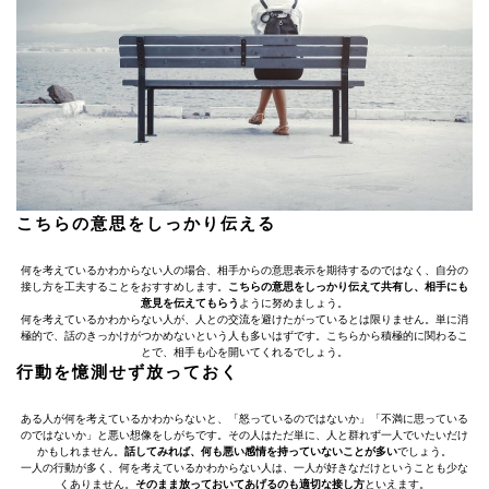
こちらの意思をしっかり伝える
何を考えているかわからない人の場合、相手からの意思表示を期待するのではなく、自分の
接し方を工夫することをおすすめします。
こちらの意思をしっかり伝えて共有し、相手にも
意見を伝えてもらう
ように努めましょう。
何を考えているかわからない人が、人との交流を避けたがっているとは限りません。単に消
極的で、話のきっかけがつかめないという人も多いはずです。こちらから積極的に関わるこ
とで、相手も心を開いてくれるでしょう。
行動を憶測せず放っておく
ある人が何を考えているかわからないと、「怒っているのではないか」「不満に思っている
のではないか」と悪い想像をしがちです。その人はただ単に、人と群れず一人でいたいだけ
かもしれません。
話してみれば、何も悪い感情を持っていないことが多い
でしょう。
一人の行動が多く、何を考えているかわからない人は、一人が好きなだけということも少な
くありません。
そのまま放っておいてあげるのも適切な接し方
といえます。