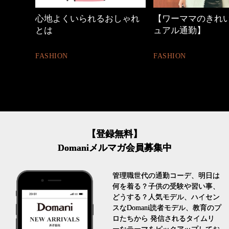
しゃれ
【ワーママのきれいめカジ
働く女性のバッグ
ュアル通勤】
FASHION
FASHION
【登録無料】
Domaniメルマガ会員募集中
管理職世代の通勤コーデ、明日は
何を着る？子供の受験や習い事、
どうする？人気モデル、ハイセン
スなDomani読者モデル、教育のプ
ロたちから 発信されるタイムリ