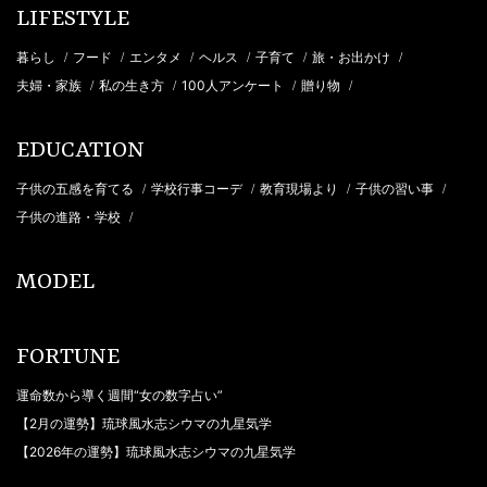
LIFESTYLE
暮らし
フード
エンタメ
ヘルス
子育て
旅・お出かけ
/
/
/
/
/
/
夫婦・家族
私の生き方
100人アンケート
贈り物
/
/
/
/
EDUCATION
子供の五感を育てる
学校行事コーデ
教育現場より
子供の習い事
/
/
/
/
子供の進路・学校
/
MODEL
FORTUNE
運命数から導く週間“女の数字占い”
【2月の運勢】琉球風水志シウマの九星気学
【2026年の運勢】琉球風水志シウマの九星気学