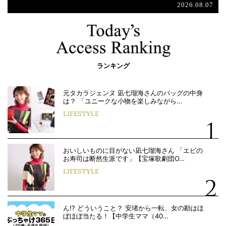
2026.08.07
ランキング
元タカラジェンヌ 凪七瑠海さんのバッグの中身
は？ 「ユニークな小物を楽しみながら…
LIFESTYLE
おいしいものに目がない凪七瑠海さん 「エビの
お寿司は断然生派です」【宝塚歌劇団O…
LIFESTYLE
ん!? どういうこと？ 安堵から一転、女の勘はほ
ぼほぼ当たる！【中学生ママ（40…