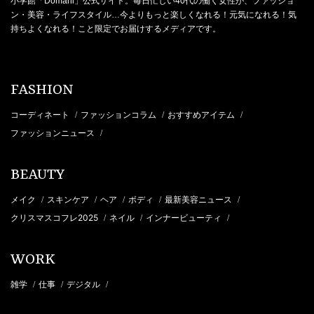
小学館「Domani」公式サイト。毎日忙しい40代の働く女性が、ファッショ
ン・美容・ライフスタイル…今よりもっと楽しくなれる！元気になれる！気
持ちよくなれる！こと限定でお届けするメディアです。
FASHION
コーディネート
ファッションコラム
おすすめアイテム
/
/
/
ファッションニュース
/
BEAUTY
メイク
スキンケア
ヘア
ボディ
最新美容ニュース
/
/
/
/
/
クリスマスコフレ2025
ネイル
インナービューティ
/
/
/
WORK
雑学
仕事
デジタル
/
/
/