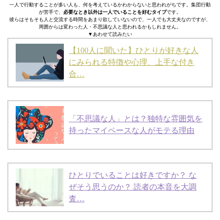
一人で行動することが多い人も、何を考えているかわからないと思われがちです。集団行動
が苦手で、
必要なとき以外は一人でいることを好むタイプ
です。
彼らはそもそも人と交流する時間をあまり欲していないので、一人でも大丈夫なのですが、
周囲からは変わった人・不思議な人と思われるかもしれません。
▼あわせて読みたい
【100人に聞いた】ひとりが好きな人
にみられる特徴や心理、上手な付き
合…
「不思議な人」とは？独特な雰囲気を
持ったマイペースな人がモテる理由
ひとりでいることは好きですか？ な
ぜそう思うのか？ 読者の本音を大調
査…