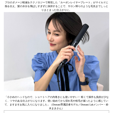
プロのダメージ軽減をテクノロジーで再現した「カーボンレイヤープレート」がマイルドに
熱を伝え、髪の水分を飛ばしすぎずに保持することで、サロン帰りのような毛先までしっと
りまとまった仕上がりに。
「小さめのヘッドなので、ショートヘアの内巻きにも使いやすい！ 軽くて操作も負担が少な
く、ツヤのある仕上がりになります。使い始めてから切れ毛や枝毛が減ったように感じてい
て、ますますお気に入りになりました」（Domani専属読者モデル／Domani Labメンバー・鈴
木まきさん）