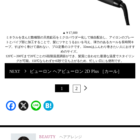
▲￥17,600
ミネラルを含んだ数種類の天然鉱石をミクロパウダー化して独自配合し、アイロンのプレー
トとパイプ部に加工することで、髪にツヤとうるおいを与え、弾力のあるカールを長時間キ
ープ。すばやく巻けて崩れない、プロ定番のコテです。32mmはふんわり巻きたい人におすす
めのサイズ。
120℃～200℃まで20℃ごとの5段階温度調節ができ、髪質に合わせた最適な温度でスタイリン
グが可能。150℃ならわずか45秒で立ち上がるため、忙しい日にも便利です。
ビューロン ヘアビューロン 2D Plus ［カール］
1
2
Facebook
X
Line
Hatena
BEAUTY
ヘアアレンジ