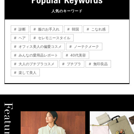
人気のキーワード
診断
服のお手入れ
韓国
こなれ感
ヘア
セレモニースタイル
オフィス美人の偏愛コスメ
ノーテクメーク
みんなの愛用品レポート
40代美容
大人のプチプラコスメ
プチプラ
無印良品
楽して美人