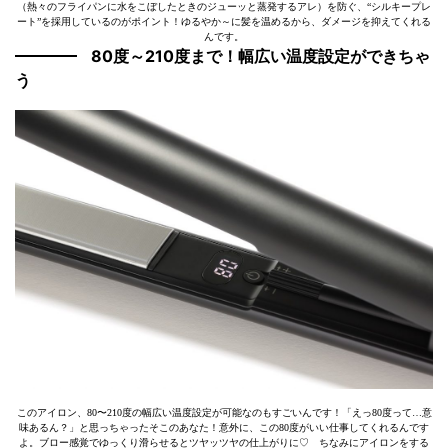
（熱々のフライパンに水をこぼしたときのジューッと蒸発するアレ）を防ぐ、“シルキープレ
ート”を採用しているのがポイント！ゆるやか～に髪を温めるから、ダメージを抑えてくれる
んです。
80度～210度まで！幅広い温度設定ができちゃ
う
このアイロン、80〜210度の幅広い温度設定が可能なのもすごいんです！「えっ80度って…意
味あるん？」と思っちゃったそこのあなた！意外に、この80度がいい仕事してくれるんです
よ。ブロー感覚でゆっくり滑らせるとツヤッツヤの仕上がりに♡ ちなみにアイロンをする