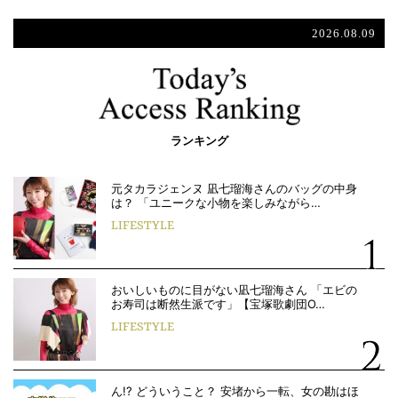
2026.08.09
ランキング
元タカラジェンヌ 凪七瑠海さんのバッグの中身
は？ 「ユニークな小物を楽しみながら…
LIFESTYLE
おいしいものに目がない凪七瑠海さん 「エビの
お寿司は断然生派です」【宝塚歌劇団O…
LIFESTYLE
ん!? どういうこと？ 安堵から一転、女の勘はほ