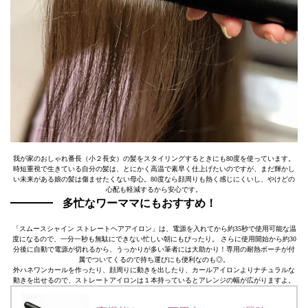
我が家のおしゃれ番長（小２長女）の髪をスタイリングするときにも80度を使っています。
時短重視で生きている自分の髪は、とにかく高温で素早く仕上げたいのですが、まだ輝かし
い未来がある娘の髪は傷ませたくない母心。80度なら顔周りも熱く感じにくいし、やけどの
心配も軽減するから安心です。
多忙なワーママにもおすすめ！
「スムースシャイン ストレートヘアアイロン」は、電源を入れてから約35秒で使用可能な温
度になるので、一分一秒も無駄にできない忙しい朝にもぴったり。 さらに使用開始から約30
分後に自動で電源が切れるから、うっかりが多い筆者には大助かり！専用の耐熱ポーチが付
属でついてくるので持ち運びにも便利なのも◎。
外ハネワンカールを作ったり、顔周りに動きを出したり、カールアイロンよりナチュラルな
動きを出せるので、ストレートアイロンは１本持っているとアレンジの幅が広がりますよ。