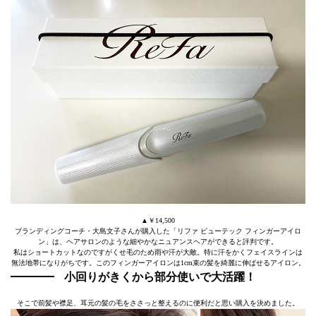
▲￥14,500
ブランディングコーチ・大島文子さんが購入した「リファ ビューテック フィンガーアイロ
ン」は、ヘアサロンのような細やかなニュアンスヘアができると評判です。
私はショートカットなのですがくせ毛のため雨や汗が大敵。特に汗をかくフェイスラインは
無法地帯になりがちです。このフィンガーアイロンは1cm束の髪を綺麗に伸ばせるアイロン。
小回りがきくから部分使いで大活躍！
そこで前髪や襟足、耳元の髪の毛をささっと整えるのに便利だと思い購入を決めました。