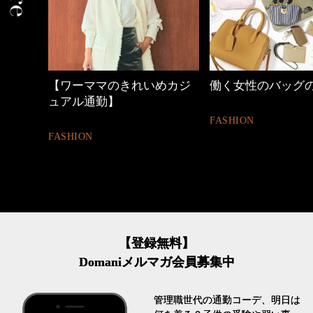
の時間
【ワーママのきれいめカジ
働く女性のバッグ
ュアル通勤】
FASHION
FASHION
【登録無料】
Domaniメルマガ会員募集中
管理職世代の通勤コーデ、明日は