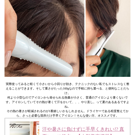
実際使ってみると軽くて小さいから小回りが効き、テクニックのない私でもストレスなく整
えることができます。そして重さがたった160gなので手軽に持ち運べる、と便利なことだら
け。
何より小型なのでアイロンから発せられる熱量が小さく、普通のアイロンより暑くないで
す。アイロンしていてその熱が暑くて汗をかいて、、、やり直し。って夏のあるあるですよ
ね。
その熱の暑さが軽減されるのが1番嬉しいかもしれません。ドライヤーである程度整えてか
ら、さっと必要な箇所だけ手早くアイロン！そんな使い方、オススメです。
汗や暑さに負けずに手早くきれい!? 真