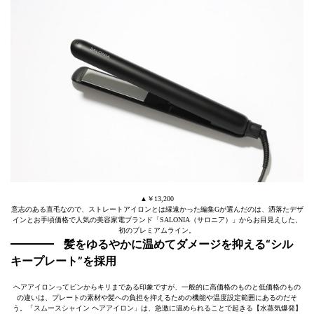
▲￥13,200
意志のある直毛なので、ストレートアイロンとは縁遠かった編集Gが選んだのは、洒落たデザ
インとお手頃価格で人気の美容家電ブランド「SALONIA（サロニア）」からお目見えした、
初のプレミアムライン。
髪をゆるやかに温めてダメージを抑える“シル
キープレート”を採用
ヘアアイロンってピンからキリまである印象ですが、一般的に高価格のものと低価格のもの
の違いは、プレートの素材や髪への負担を抑えるための機能や温度設定範囲にあるのだそ
う。「スムースシャイン ヘアアイロン」は、急激に温められることで起きる【水蒸気爆発】