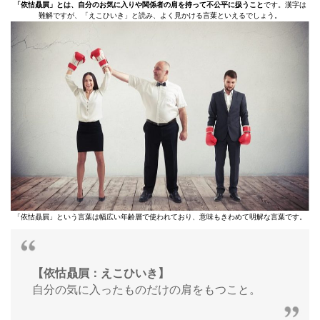
「依怙贔屓」とは、自分のお気に入りや関係者の肩を持って不公平に扱うこと
です。漢字は
難解ですが、「えこひいき」と読み、よく見かける言葉といえるでしょう。
「依怙贔屓」という言葉は幅広い年齢層で使われており、意味もきわめて明解な言葉です。
【依怙贔屓：えこひいき】
自分の気に入ったものだけの肩をもつこと。