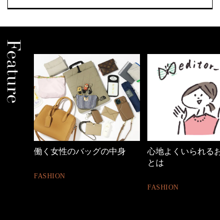
中身
心地よくいられるおしゃれ
【ワーママのきれ
とは
ュアル通勤】
FASHION
FASHION