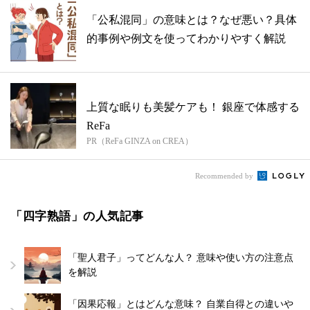
「公私混同」の意味とは？なぜ悪い？具体
的事例や例文を使ってわかりやすく解説
上質な眠りも美髪ケアも！ 銀座で体感する
ReFa
PR（ReFa GINZA on CREA）
Recommended by
「四字熟語」の人気記事
「聖人君子」ってどんな人？ 意味や使い方の注意点
を解説
「因果応報」とはどんな意味？ 自業自得との違いや