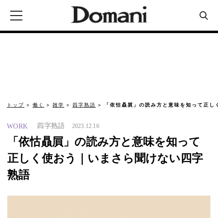
トップ
働く
雑学
四字熟語
「依怙贔屓」の読み方と意味を知って正し
四字熟語
WORK
2023.12.16
「依怙贔屓」の読み方と意味を知って
正しく使おう｜いまさら聞けない四字
熟語