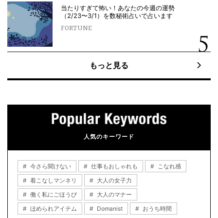
当たりすぎて怖い！あなたの今週の運勢
（2/23〜3/1）を数秘術占いで占います
FORTUNE
もっと見る
人気のキーワード
今さら聞けない
仕事もおしゃれも
こなれ感
着こなしマンネリ
大人の女子力
働く私にごほうび
大人のマナー
ほめられアイテム
Domanist
おうち時間