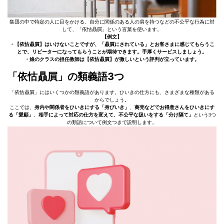
集団の中で特定の人に目をかける、自分に関係のある人の肩を持つなどの不公平な行為に対
して、「依怙贔屓」という言葉を使います。
【例文】
・【依怙贔屓】はいけないことですが、「贔屓にされている」とお客さまに感じてもらうこ
とで、リピーターになってもらうことが期待できます。手厚くサービスしましょう。
・娘のクラスの担任教師は【依怙贔屓】が激しいという評判が立っています。
「依怙贔屓」の類義語
3
つ
「依怙贔屓」にはいくつかの類義語があります。ひいきの仕方にも、さまざまな種類がある
からでしょう。
ここでは、
身内や関係者をひいきにする「身びいき」
、
商売などでお得意さんをひいきにす
る「愛顧」
、
相手によって対応の仕方を変えて、不公平な扱いをする「分け隔て」
という3つ
の類語について例文つきで説明します。