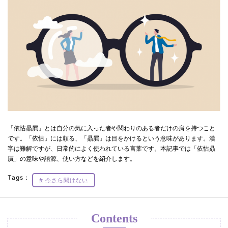
「依怙贔屓」とは自分の気に入った者や関わりのある者だけの肩を持つこと
です。「依怙」には頼る、「贔屓」は目をかけるという意味があります。漢
字は難解ですが、日常的によく使われている言葉です。本記事では「依怙贔
屓」の意味や語源、使い方などを紹介します。
Tags：
今さら聞けない
Contents