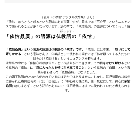
（引用〈小学館 デジタル大辞泉〉より）
「依怙」はもともと頼るという意味のある言葉ですが、日本では「不公平」というニュアン
スで使われることが多くなっています。次の章で、「依怙贔屓」の語源についてくわしく解
説します。
「依怙贔屓」の語源は仏教語の「依怙」
「
依怙贔屓」という言葉の語源は仏教語の「依怙」です。
「依怙」には本来、
「頼りにして
寄りかかる
」という意味があり、仏教語として使われる場合には「仏が頼ってくる人たちに
目をかけて助ける」というニュアンスを持ちます。
法華経の中にも「依怙心相移故云々」という語句が出てきます。この
目をかけて助ける
とい
う意味の「依怙」に「
気に入った人を特に引き立てること
」という意味の「贔屓」という言
葉が合わさって「依怙贔屓」となりました。
この四字熟語がいつから使われているのは定かではありません。しかし、江戸初期の1662年
に書かれた織田信長の一代記「信長記」に「御心緒万機に暁、第一無欲にして、御心に
依怙
贔屓
おはしまさず」という記述があるので、江戸時代にはすでに使われていたと考えられま
す。