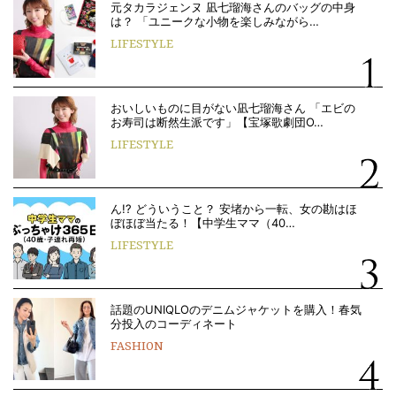
元タカラジェンヌ 凪七瑠海さんのバッグの中身
は？ 「ユニークな小物を楽しみながら…
LIFESTYLE
おいしいものに目がない凪七瑠海さん 「エビの
お寿司は断然生派です」【宝塚歌劇団O…
LIFESTYLE
ん!? どういうこと？ 安堵から一転、女の勘はほ
ぼほぼ当たる！【中学生ママ（40…
LIFESTYLE
話題のUNIQLOのデニムジャケットを購入！春気
分投入のコーディネート
FASHION