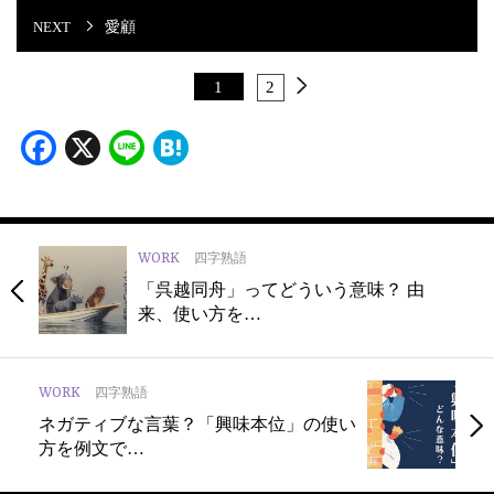
愛顧
1
2
Facebook
X
Line
Hatena
WORK
四字熟語
「呉越同舟」ってどういう意味？ 由
来、使い方を…
WORK
四字熟語
ネガティブな言葉？「興味本位」の使い
方を例文で…