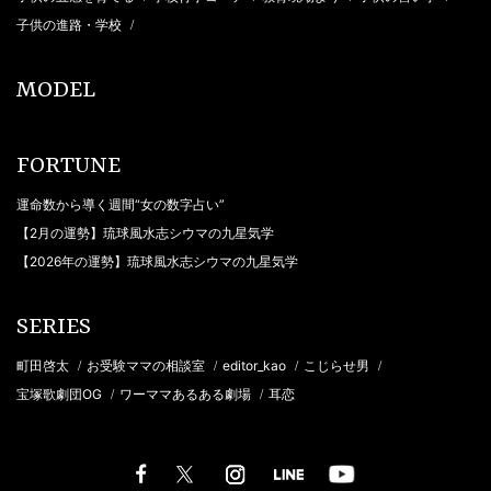
子供の進路・学校
/
MODEL
FORTUNE
運命数から導く週間“女の数字占い”
【2月の運勢】琉球風水志シウマの九星気学
【2026年の運勢】琉球風水志シウマの九星気学
SERIES
町田啓太
お受験ママの相談室
editor_kao
こじらせ男
/
/
/
/
宝塚歌劇団OG
ワーママあるある劇場
耳恋
/
/