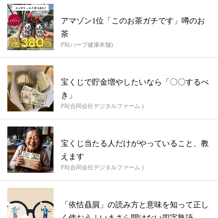
アマゾン1位「このお茶ガチです」噂のお
茶
PR(ハーブ健康本舗)
宝くじで貯金増やしたいなら「〇〇するべ
き」
PR(合同会社デジタルファーム )
宝くじ当たる人だけがやっていること、教
えます
PR(合同会社デジタルファーム )
「依怙贔屓」の読み方と意味を知って正し
く使おう｜いまさら聞けない四字熟語