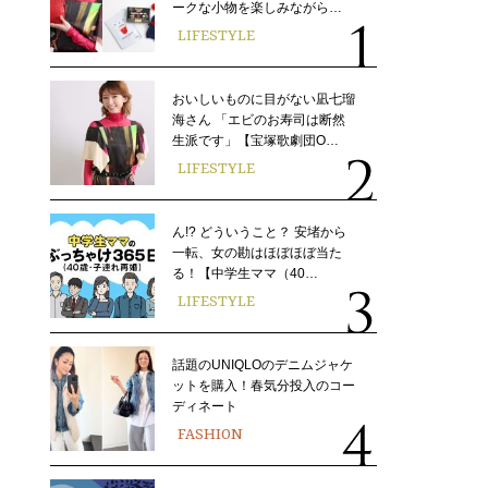
ークな小物を楽しみながら…
LIFESTYLE
おいしいものに目がない凪七瑠
海さん 「エビのお寿司は断然
生派です」【宝塚歌劇団O…
LIFESTYLE
ん!? どういうこと？ 安堵から
一転、女の勘はほぼほぼ当た
る！【中学生ママ（40…
LIFESTYLE
話題のUNIQLOのデニムジャケ
ットを購入！春気分投入のコー
ディネート
FASHION