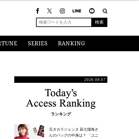
検索
RTUNE
SERIES
RANKING
2026.08.07
ランキング
元タカラジェンヌ 凪七瑠海さ
んのバッグの中身は？ 「ユニ