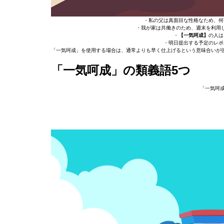
・私の父は真面目な性格なため、何
・我が家は共働きのため、週末を利用
・
【一気呵成】
の人は
・明日提出する予定のレポ
「一気呵成」を使用する場合は、通常よりも早く仕上げるという意味合いが
「一気呵成」の類義語5つ
「一気呵