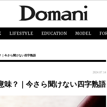
K
LIFESTYLE
EDUCATION
MODEL
FO
？｜今さら聞けない四字熟語
2024.07.14
意味？｜今さら聞けない四字熟語