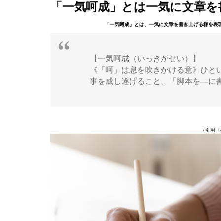
「一気呵成」とは一気に文章を
「
一気呵成」とは、一気に文章を書き上げる様を表
【一気呵成（いっきかせい）】
《「呵」は息を吹きかける意》ひと
事を成し遂げること。「脚本を―に
（引用〈