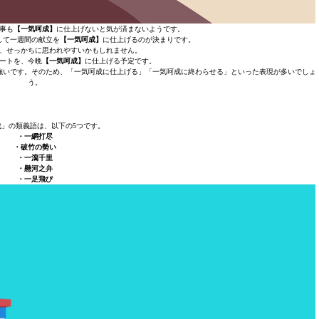
事も
【一気呵成】
に仕上げないと気が済まないようです。
して一週間の献立を
【一気呵成】
に仕上げるのが決まりです。
、せっかちに思われやすいかもしれません。
ートを、今晩
【一気呵成】
に仕上げる予定です。
強いです。そのため、「一気呵成に仕上げる」「一気呵成に終わらせる」といった表現が多いでしょ
う。
成」の類義語は、以下の5つです。
・一網打尽
・破竹の勢い
・一瀉千里
・懸河之弁
・一足飛び