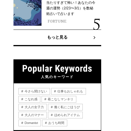
当たりすぎて怖い！あなたの今
週の運勢（2/23〜3/1）を数秘
術占いで占います
FORTUNE
もっと見る
人気のキーワード
今さら聞けない
仕事もおしゃれも
こなれ感
着こなしマンネリ
大人の女子力
働く私にごほうび
大人のマナー
ほめられアイテム
Domanist
おうち時間