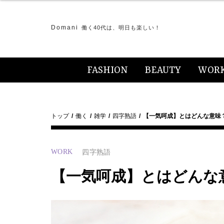
Domani
働く40代は、明日も楽しい！
FASHION
BEAUTY
WOR
トップ
働く
雑学
四字熟語
【一気呵成】とはどんな意味
WORK
四字熟語
【一気呵成】とはどんな