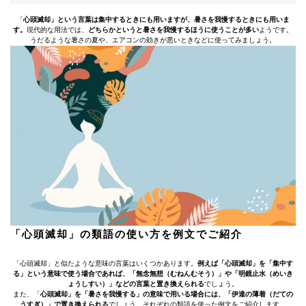
「
心頭滅却」という言葉は集中するときにも用いますが、暑さを我慢するときにも用いま
す。
現代的な用法では、
どちらかというと暑さを我慢するほうに使うことが多い
ようです。
うだるような暑さの夏や、エアコンの効きが悪いときなどに使ってみましょう。
「心頭滅却」の類語の使い方を例文でご紹介
「心頭滅却」と似たような意味の言葉はいくつかあります。
例えば「心頭滅却」を「集中す
る」という意味で使う場合であれば、「無念無想（むねんむそう）」や「明鏡止水（めいき
ょうしすい）」などの言葉と置き換えられる
でしょう。
また、「
心頭滅却」を「暑さを我慢する」の意味で用いる場合には、「伊達の薄着（だての
うすぎ）」で置き換えられる
でしょう。それぞれの類語を使った例文をご紹介します。