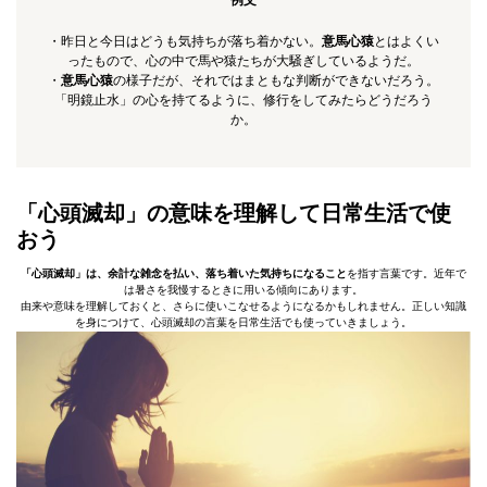
例文
・昨日と今日はどうも気持ちが落ち着かない。
意馬心猿
とはよくい
ったもので、心の中で馬や猿たちが大騒ぎしているようだ。
・
意馬心猿
の様子だが、それではまともな判断ができないだろう。
「明鏡止水」の心を持てるように、修行をしてみたらどうだろう
か。
「心頭滅却」の意味を理解して日常生活で使
おう
「心頭滅却」は、余計な雑念を払い、落ち着いた気持ちになること
を指す言葉です。近年で
は暑さを我慢するときに用いる傾向にあります。
由来や意味を理解しておくと、さらに使いこなせるようになるかもしれません。正しい知識
を身につけて、心頭滅却の言葉を日常生活でも使っていきましょう。