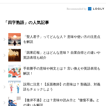
Recommended by
「四字熟語」の人気記事
「聖人君子」ってどんな人？ 意味や使い方の注意点
を解説
「因果応報」とはどんな意味？ 自業自得との違いや
英語表現も紹介
手前勝手の意味や例文とは？ 言い換えや英語表現も
解説！
誤用に注意！【反面教師】の意味は？ 類義語、対義
語もチェックしよう
【傲岸不遜】とは？意味や読み方と〝傲慢不遜〟と
の違いを解説