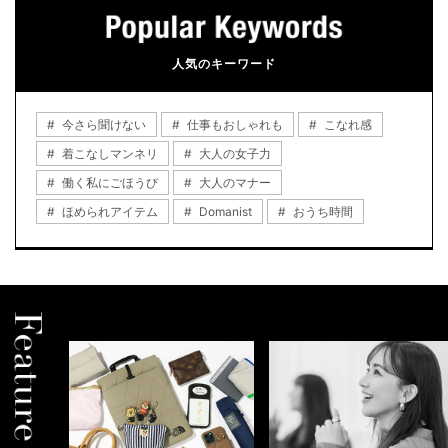
人気のキーワード
今さら聞けない
仕事もおしゃれも
こなれ感
着こなしマンネリ
大人の女子力
働く私にごほうび
大人のマナー
ほめられアイテム
Domanist
おうち時間