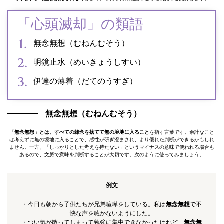
「心頭滅却」の類語
無念無想（むねんむそう）
明鏡止水（めいきょうしすい）
伊達の薄着（だてのうすぎ）
無念無想（むねんむそう）
「
無念無想」とは、すべての雑念を捨てて無の境地に入ること
を指す言葉です。余計なこと
は考えずに無の境地に入ることで、感性が研ぎ澄まされ、より優れた判断ができるかもしれ
ません。一方、「しっかりとした考えを持たない」というマイナスの意味で使われる場合も
あるので、文脈で意味を判断することが大切です。次のように使ってみましょう。
例文
・今日も朝から子供たちが兄弟喧嘩をしている。私は
無念無想
で不
快な声を聴かないようにした。
・つい気が散ってしまって勉強に集中できなかったけれど、
無念無