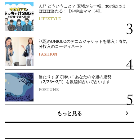
ん!? どういうこと？ 安堵から一転、女の勘はほ
ぼほぼ当たる！【中学生ママ（40…
LIFESTYLE
話題のUNIQLOのデニムジャケットを購入！春気
分投入のコーディネート
FASHION
当たりすぎて怖い！あなたの今週の運勢
（2/23〜3/1）を数秘術占いで占います
FORTUNE
もっと見る