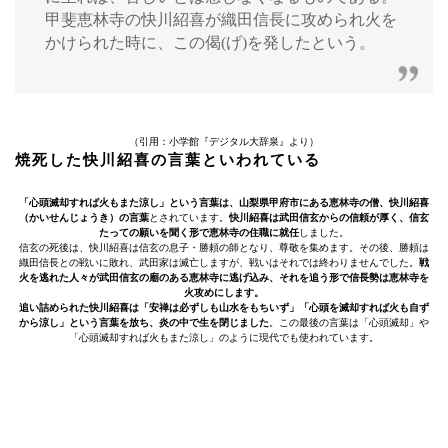
甲斐恵林寺の快川紹喜が織田信長に攻められ火を
かけられた時に、この偈(げ)を発したという。
（引用：小学館『デジタル大辞泉』より）
焼死した快川紹喜の言葉といわれている
「心頭滅却すれば火もまた涼し」という言葉は、山梨県甲府市にある恵林寺の僧、快川紹喜
（かいせんじょうき）の言葉
とされています。
快川紹喜は武田信玄からの信頼が厚く、信玄
たっての願いを聞く形で恵林寺の住職に就任
しました。
信玄の死後は、快川紹喜は信玄の息子・勝頼の師となり、尊敬を集めます。その後、勝頼は
織田信長との戦いに敗れ、武田家は滅亡しますが、戦いはそれでは終わりませんでした。
戦
火を逃れた人々が武田信玄の廟のある恵林寺に逃げ込み、それを追う形で信長勢は恵林寺を
火攻めにします。
追い詰められた快川紹喜は「安禅は必ずしも山水をもちいず」「心頭を滅却すれば火も自ず
から涼し」という言葉を放ち、炎の中で生を閉じました
。この最後の言葉は「心頭滅却」や
「心頭滅却すれば火もまた涼し」のように現代でも使われています。