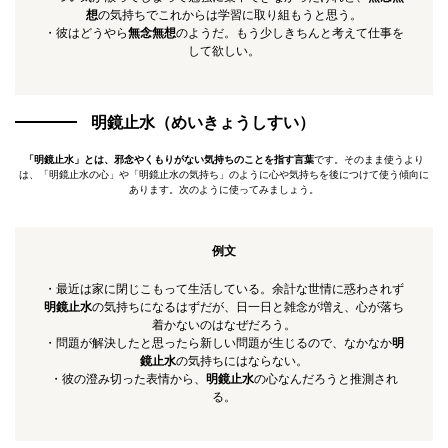
想
の気持ちでこれからは学習に取り組もうと思う。
・彼はどうやら
無念無想
のようだ。もう少しきちんと考えて仕事を
して欲しい。
明鏡止水（めいきょうしすい）
「明鏡止水」とは、邪念やくもりがない気持ちのことを指す言葉
です。そのまま使うより
は、「明鏡止水の心」や「明鏡止水の気持ち」のように心や気持ちを後につけて使う傾向に
あります。次のように使ってみましょう。
例文
・最近は家に閉じこもって生活している。余計な世情に惑わされず
明鏡止水
の気持ちになるはずだが、日一日と雑念が増え、心が落ち
着かないのはなぜだろう。
・問題が解決したと思ったら新しい問題が生じるので、なかなか
明
鏡止水
の気持ちにはならない。
・彼の澄み切った表情から、
明鏡止水
の心なんだろうと推測され
る。