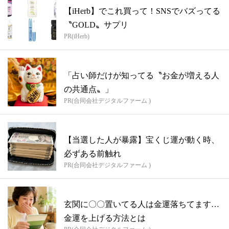
【iHerb】でこれ買って！SNSでバズってる
〝GOLD〟サプリ
PR(iHerb)
「占い師だけが知ってる〝お金が増える人
の共通点〟」
PR(合同会社デジタルファーム )
【当選した人が暴露】宝くじ運が動く時、
必ずある前触れ
PR(合同会社デジタルファーム )
玄関に〇〇置いてる人は金運落ちてます…
金運を上げる方法とは