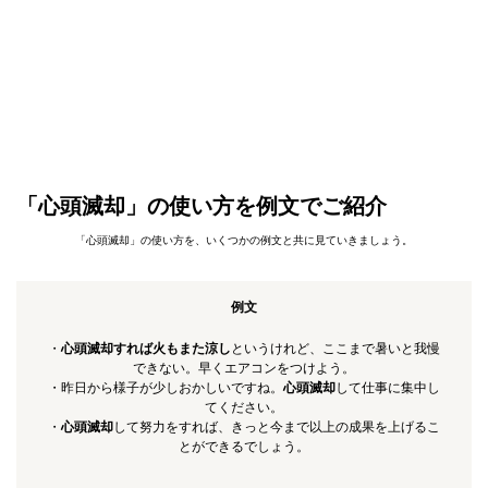
「心頭滅却」の使い方を例文でご紹介
「心頭滅却」の使い方を、いくつかの例文と共に見ていきましょう。
例文
・
心頭滅却すれば火もまた涼し
というけれど、ここまで暑いと我慢
できない。早くエアコンをつけよう。
・昨日から様子が少しおかしいですね。
心頭滅却
して仕事に集中し
てください。
・
心頭滅却
して努力をすれば、きっと今まで以上の成果を上げるこ
とができるでしょう。