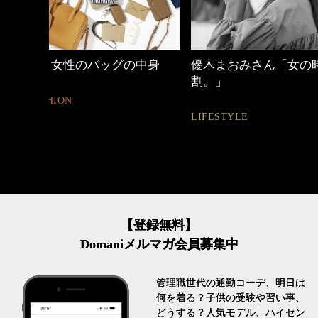
中身
優木まおみさん「女の時間
心地よくいられる
割。」
とは
LIFESTYLE
FASHION
【登録無料】
Domaniメルマガ会員募集中
管理職世代の通勤コーデ、明日は
何を着る？子供の受験や習い事、
どうする？人気モデル、ハイセン