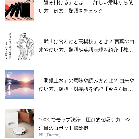
「畳み掛ける」とは？｜詳しい意味から使
い方、例文、類語をチェック
「武士は食わねど高楊枝」とは？ 言葉の由
来や使い方、類語や英語表現を紹介【教員
監...
「明鏡止水」の意味や読み方とは？ 由来や
使い方、類語・対義語を解説【今さら聞け
な...
100℃でモップ洗浄、圧倒的な吸引力…今
注目のロボット掃除機
PR（Dreame）