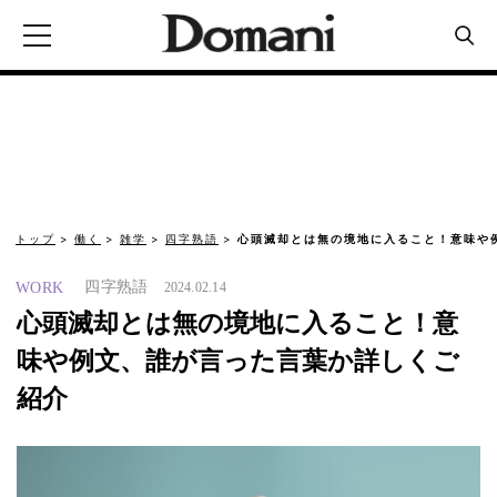
トップ
働く
雑学
四字熟語
心頭滅却とは無の境地に入ること！意味や
四字熟語
WORK
2024.02.14
心頭滅却とは無の境地に入ること！意
味や例文、誰が言った言葉か詳しくご
紹介