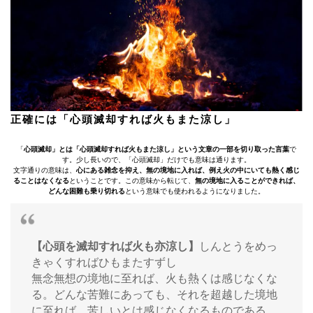
正確には「心頭滅却すれば火もまた涼し」
「
心頭滅却」とは「心頭滅却すれば火もまた涼し」という文章の一部を切り取った言葉
で
す。少し長いので、「心頭滅却」だけでも意味は通ります。
文字通りの意味は、
心にある雑念を抑え、無の境地に入れば、例え火の中にいても熱く感じ
ることはなくなる
ということです。この意味から転じて、
無の境地に入ることができれば、
どんな困難も乗り切れる
という意味でも使われるようになりました。
【心頭を滅却すれば火も亦涼し】
しんとうをめっ
きゃくすればひもまたすずし
無念無想の境地に至れば、火も熱くは感じなくな
る。どんな苦難にあっても、それを超越した境地
に至れば、苦しいとは感じなくなるものである。