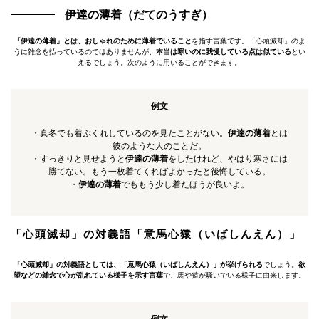
伊達の薄着（だてのうすぎ）
「伊達の薄着」とは、おしゃれのために薄着でいること
を指す言葉です。「心頭滅却」のよ
うに雑念を払っているのではありませんが、
本当は寒いのに我慢している点は似ている
とい
えるでしょう。次のように用いることができます。
例文
・真冬でも着ぶくれしているのを見たことがない。
伊達の薄着
とは
彼のような人のことだ。
・すっきりと見せようと
伊達の薄着
をしたけれど、やはり寒さには
勝てない。もう一枚着てくればよかったと後悔している。
・
伊達の薄着
でももう少し着たほうが良いよ。
「心頭滅却」の対義語「意馬心猿（いばしんえん）」
「
心頭滅却」の対義語としては、「意馬心猿（いばしんえん）」が挙げられる
でしょう。
欲
望などの雑念で心が乱れている様子を示す言葉
で、馬や猿が騒いでいる様子に由来します。