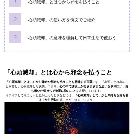
「心頭滅却」とは心から邪念を払うこと
「心頭滅却」の使い方を例文でご紹介
「心頭滅却」の意味を理解して日常生活で使おう
「心頭滅却」とは心から邪念を払うこと
「心頭滅却」とは、心から雑念や邪念を払うことを意味する言葉
です。「心頭」とは心のこ
とを指し、心を滅却した状態、つまり、
心の中で湧き上がるさまざまな思いを取り払い、落
ち着いた気持ちで物事に臨むこと
を表現しています。
イライラして頭にカッと血が上ったときなどには、
「心頭滅却」して、少し気持ちを落ち着
けてから行動する
ことができるでしょう。