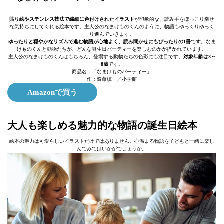
貼り絵やステンレス技法で繊細に色付けされたイラスト
が印象的な、読み手をほっこり幸せ
な気持ちにしてくれる絵本です。主人公のなまけものくんのように、物語もゆっくりゆっく
り進んでいきます。
ゆったりと穏やかなリズムで進む物語が心地よく、読み聞かせにもぴったりの1冊
です。なま
けものくんと動物たちが、どんな誕生日パーティーを楽しむのかが描かれています。
主人公のなまけものくんはもちろん、登場する動物たちの色彩にも注目です。
対象年齢は3～
8歳
です。
商品名：「なまけものパーティー」
作：齋藤槙 ／小学館
Amazonで買う
大人も楽しめる魅力的な物語の誕生日絵本
絵本の魅力は可愛らしいイラストだけではありません。心温まる物語を子どもと一緒に楽し
んでみてはいかがでしょうか。