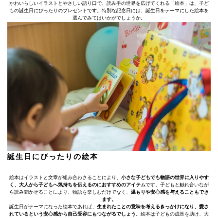
かわいらしいイラストとやさしい語り口で、読み手の世界を広げてくれる「絵本」は、子ど
もの誕生日にぴったりのプレゼントです。特別な記念日には、誕生日をテーマにした絵本を
選んでみてはいかがでしょうか。
誕生日にぴったりの絵本
絵本はイラストと文章が組み合わさることにより、
小さな子どもでも物語の世界に入りやす
く、大人から子どもへ気持ちを伝えるのにおすすめのアイテム
です。子どもと触れ合いなが
ら読み聞かせることにより、物語を楽しむだけでなく、
温もりや安心感を与えることもでき
ます。
誕生日がテーマになった絵本であれば、
生まれたことの意味を考えるきっかけになり、愛さ
れているという安心感から自己受容にもつながるでしょう
。絵本は子どもの成長を助け、大