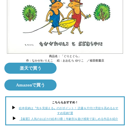
商品名：「ぐりとぐら」
作：なかがわ りえこ 絵：おおむら ゆりこ ／福音館書店
楽天で買う
Amazonで買う
こちらもおすすめ！
絵本収納は〝先を見据える〟のがポイント！ 読書＆片付け意欲を高めるおす
すめ収納7選
【厳選】人気のおばけの絵本13冊｜年齢別＆遊び感覚で楽しめる作品を紹介