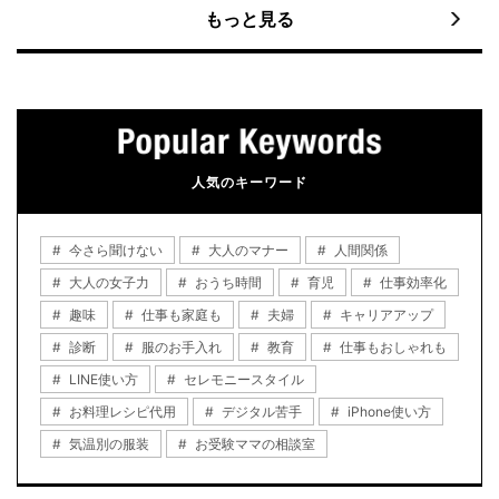
もっと見る
人気のキーワード
今さら聞けない
大人のマナー
人間関係
大人の女子力
おうち時間
育児
仕事効率化
趣味
仕事も家庭も
夫婦
キャリアアップ
診断
服のお手入れ
教育
仕事もおしゃれも
LINE使い方
セレモニースタイル
お料理レシピ代用
デジタル苦手
iPhone使い方
気温別の服装
お受験ママの相談室