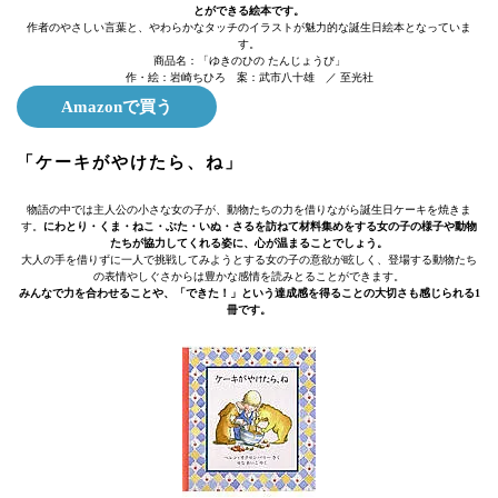
とができる絵本です。
作者のやさしい言葉と、やわらかなタッチのイラストが魅力的な誕生日絵本となっていま
す。
商品名：「ゆきのひの たんじょうび」
作・絵：岩崎ちひろ 案：武市八十雄 ／ 至光社
Amazonで買う
「ケーキがやけたら、ね」
物語の中では主人公の小さな女の子が、動物たちの力を借りながら誕生日ケーキを焼きま
す。
にわとり・くま・ねこ・ぶた・いぬ・さるを訪ねて材料集めをする女の子の様子や動物
たちが協力してくれる姿に、心が温まることでしょう。
大人の手を借りずに一人で挑戦してみようとする女の子の意欲が眩しく、登場する動物たち
の表情やしぐさからは豊かな感情を読みとることができます。
みんなで力を合わせることや、「できた！」という達成感を得ることの大切さも感じられる1
冊です。