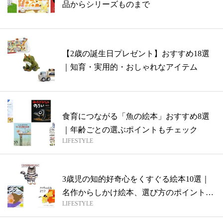
品からシリーズものまで
【2歳の誕生日プレゼント】おすすめ18選
｜知育・実用的・おしゃれなアイテム
食育につながる「魚の絵本」おすすめ8選
｜年齢ごとの選ぶポイントもチェック
LIFESTYLE
3歳児の知的好奇心をくすぐる絵本10選｜
名作からしかけ絵本、選び方のポイントま
LIFESTYLE
で