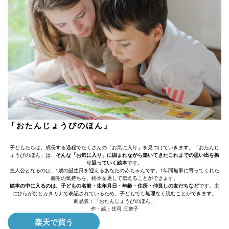
「おたんじょうびのほん」
子どもたちは、成長する過程でたくさんの「お気に入り」を見つけていきます。「おたんじ
ょうびのほん」は、
そんな「お気に入り」に囲まれながら築いてきたこれまでの思い出を振
り返っていく絵本
です。
主人公となるのは、1歳の誕生日を迎えるあなたの赤ちゃんです。1年間無事に育ってくれた
感謝の気持ちを、絵本を通して伝えることができます。
絵本の中に入るのは、子どもの名前・生年月日・年齢・住所・仲良しの友だちなど
です。主
にひらがなとカタカナで表記されているため、子どもでも無理なく読むことができます。
商品名：「おたんじょうびのほん」
作・絵：庄司 三智子
楽天で買う