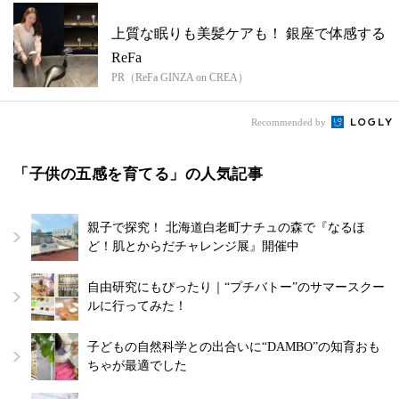
上質な眠りも美髪ケアも！ 銀座で体感する
ReFa
PR（ReFa GINZA on CREA）
Recommended by
「子供の五感を育てる」の人気記事
親子で探究！ 北海道白老町ナチュの森で『なるほ
ど！肌とからだチャレンジ展』開催中
自由研究にもぴったり｜“プチバトー”のサマースクー
ルに行ってみた！
子どもの自然科学との出合いに“DAMBO”の知育おも
ちゃが最適でした