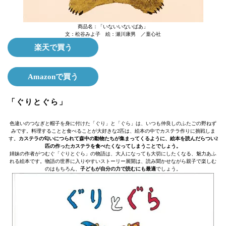
商品名：「いないいないばあ」
文：松谷みよ子 絵：瀬川康男 ／童心社
楽天で買う
Amazonで買う
「ぐりとぐら」
色違いのつなぎと帽子を身に付けた「ぐり」と「ぐら」は、いつも仲良しのふたごの野ねず
みです。料理することと食べることが大好きな2匹は、絵本の中でカステラ作りに挑戦しま
す。
カステラの匂いにつられて森中の動物たちが集まってくるように、絵本を読んだらつい2
匹の作ったカステラを食べたくなってしまうことでしょう。
姉妹の作者がつむぐ「ぐりとぐら」の物語は、大人になっても大切にしたくなる、魅力あふ
れる絵本です。物語の世界に入りやすいストーリー展開は、読み聞かせながら親子で楽しむ
のはもちろん、
子どもが自分の力で読むにも最適
でしょう。