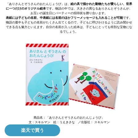
「ありさんとぞうさんのおたんじょうび」は、
絵の具で描かれた動物たちが愛らしい、世界
に一つだけのオリジナル絵本
です。物語の中では、大きさの異なるありさんとぞうさんが、
お互いの誕生日にパーティーの招待状を贈り合います。
表紙には子どもの名前、中表紙には名前のほかフリーメッセージも入れることが可能
です。
物語の最中も子どもの名前がたくさん出てくるので、子どもに呼びかけるように読み聞かせ
できる点も魅力といえます。自分の名前が入った絵本は、子どもにとっても特別な宝物にな
るでしょう。
商品名：「ありさんとぞうさんのおたんじょうび」
文：スキルマン 絵：うえきさな ／出版社： スキルマン
楽天で買う