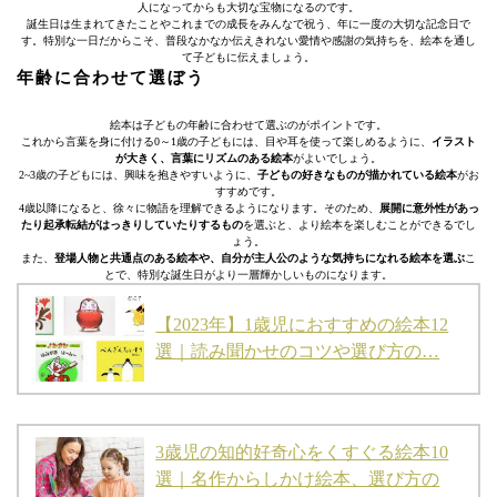
人になってからも大切な宝物になるのです。
誕生日は生まれてきたことやこれまでの成長をみんなで祝う、年に一度の大切な記念日で
す。特別な一日だからこそ、普段なかなか伝えきれない愛情や感謝の気持ちを、絵本を通し
て子どもに伝えましょう。
年齢に合わせて選ぼう
絵本は子どもの年齢に合わせて選ぶのがポイントです。
これから言葉を身に付ける0～1歳の子どもには、目や耳を使って楽しめるように、
イラスト
が大きく、言葉にリズムのある絵本
がよいでしょう。
2~3歳の子どもには、興味を抱きやすいように、
子どもの好きなものが描かれている絵本
がお
すすめです。
4歳以降になると、徐々に物語を理解できるようになります。そのため、
展開に意外性があっ
たり起承転結がはっきりしていたりするもの
を選ぶと、より絵本を楽しむことができるでし
ょう。
また、
登場人物と共通点のある絵本や、自分が主人公のような気持ちになれる絵本を選ぶ
こ
とで、特別な誕生日がより一層輝かしいものになります。
【2023年】1歳児におすすめの絵本12
選｜読み聞かせのコツや選び方の…
3歳児の知的好奇心をくすぐる絵本10
選｜名作からしかけ絵本、選び方の