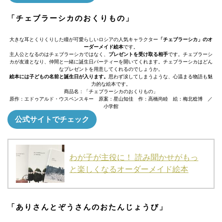
「チェブラーシカのおくりもの」
大きな耳とくりくりした瞳が可愛らしいロシアの人気キャラクター
「チェブラーシカ」のオ
ーダーメイド絵本
です。
主人公となるのはチェブラーシカではなく、
プレゼントを受け取る相手
です。チェブラーシ
カが友達となり、仲間と一緒に誕生日パーティーを開いてくれます。チェブラーシカはどん
なプレゼントを用意してくれるのでしょうか。
絵本には子どもの名前と誕生日が入ります。
思わず涙してしまうような、心温まる物語も魅
力的な絵本です。
商品名：「チェブラーシカのおくりもの」
原作：エドゥアルド・ウスペンスキー 原案：星山知佳 作：高橋尚睦 絵：梅北稔博 ／
小学館
公式サイトでチェック
わが子が主役に！ 読み聞かせがもっ
と楽しくなるオーダーメイド絵本
「ありさんとぞうさんのおたんじょうび」