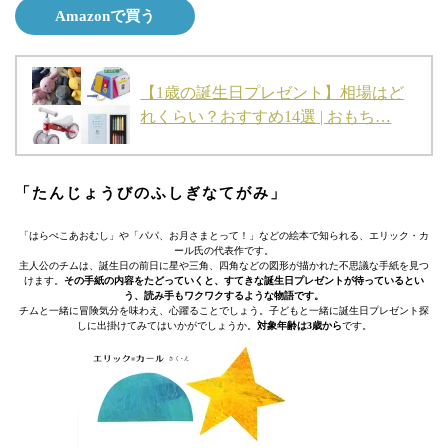
Amazonで買う
【1歳の誕生日プレゼント】相場はど
れくらい？おすすめ14選 | おもち…
「たんじょうびのふしぎなてがみ」
「はらぺこあおむし」や「パパ、お月さまとって！」などの絵本で知られる、エリック・カ
ール氏の代表作です。
主人公のチムは、誕生日の前日に星や三角、四角などの図形が描かれた不思議な手紙を見つ
けます。
その手紙の内容をたどっていくと、すてきな誕生日プレゼントが待っているとい
う、読み手もワクワクするような物語です。
チムと一緒に冒険気分を味わえ、心躍ることでしょう。子どもと一緒に誕生日プレゼント探
しに出掛けてみてはいかがでしょうか。
対象年齢は3歳から
です。