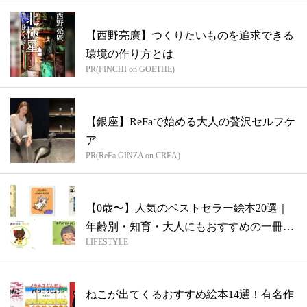
【西野亮廣】つくりたいものを追求できる
環境の作り方とは
PR(FINCHI on GOETHE)
【銀座】ReFaで始める大人の贅沢セルフケ
ア
PR(ReFa GINZA on CREA)
【0歳〜】人気のベストセラー絵本20選｜
年齢別・知育・大人にもおすすめの一冊を
LIFESTYLE
紹...
ねこが出てくるおすすめ絵本14選！有名作