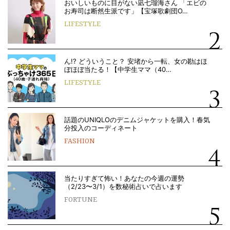
おいしいものに目がない凪七瑠海さん 「エビの
お寿司は断然生派です」【宝塚歌劇団O…
LIFESTYLE
ん!? どういうこと？ 安堵から一転、女の勘はほ
ぼほぼ当たる！【中学生ママ（40…
LIFESTYLE
話題のUNIQLOのデニムジャケットを購入！春気
分投入のコーディネート
FASHION
当たりすぎて怖い！あなたの今週の運勢
（2/23〜3/1）を数秘術占いで占います
FORTUNE