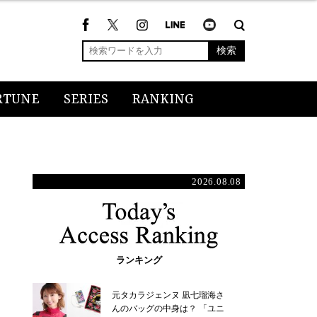
検索
RTUNE
SERIES
RANKING
2026.08.08
ランキング
元タカラジェンヌ 凪七瑠海さ
んのバッグの中身は？ 「ユニ