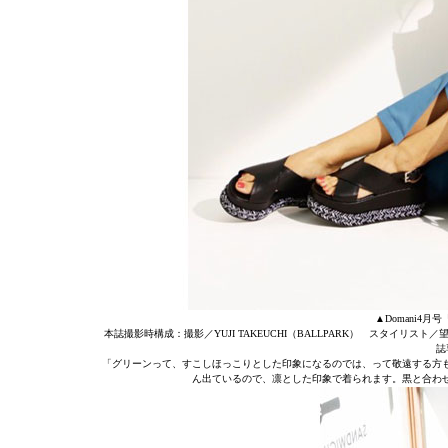
▲Domani4
本誌撮影時構成：撮影／YUJI TAKEUCHI（BALLPARK） スタイリスト／望
誌
「グリーンって、すこしほっこりとした印象になるのでは、って敬遠する方
ん出ているので、凛とした印象で着られます。黒と合わ