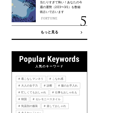
当たりすぎて怖い！あなたの今
週の運勢（2/23〜3/1）を数秘
術占いで占います
FORTUNE
もっと見る
人気のキーワード
着こなしマンネリ
こなれ感
大人の女子力
診断
服のお手入れ
忙しくてもおしゃれ
仕事もおしゃれも
韓国
セレモニースタイル
気温別の服装
楽しておしゃれ
大人かっこいい