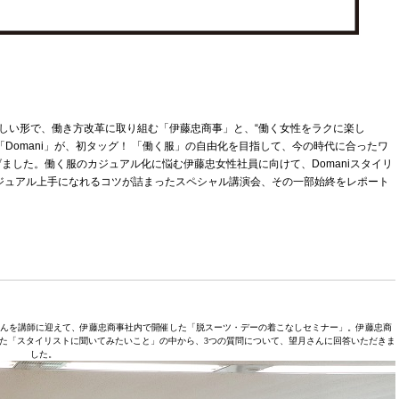
新しい形で、働き方改革に取り組む「伊藤忠商事」と、“働く女性をラクに楽し
Domani」が、初タッグ！ 「働く服」の自由化を目指して、今の時代に合ったワ
ました。働く服のカジュアル化に悩む伊藤忠女性社員に向けて、Domaniスタイリ
ジュアル上手になれるコツが詰まったスペシャル講演会、その一部始終をレポート
子さんを講師に迎えて、伊藤忠商事社内で開催した「脱スーツ・デーの着こなしセミナー」。伊藤忠商
した「スタイリストに聞いてみたいこと」の中から、3つの質問について、望月さんに回答いただきま
した。