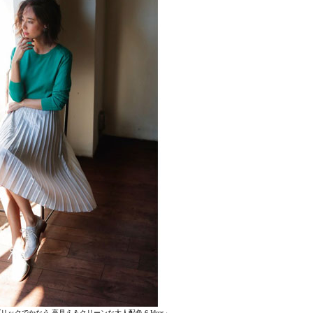
ブリックでかなう 高見え＆クリーンな大人配色 6 Ideas」