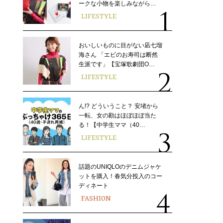
ークな小物を楽しみながら…
LIFESTYLE
おいしいものに目がない凪七瑠
海さん 「エビのお寿司は断然
生派です」【宝塚歌劇団O…
LIFESTYLE
ん!? どういうこと？ 安堵から
一転、女の勘はほぼほぼ当た
る！【中学生ママ（40…
LIFESTYLE
話題のUNIQLOのデニムジャケ
ットを購入！春気分投入のコー
ディネート
FASHION