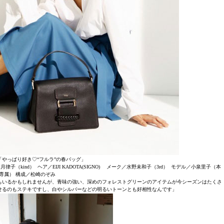
月号「やっぱり好き♡“フルラ”の春バッグ」
月律子（kind） ヘア／EIJI KADOTA(SIGNO) メーク／水野未和子（3rd） モデル／小泉里子（本
専属） 構成／松崎のぞみ
もいるかもしれませんが、青味の強い、深めのフォレストグリーンのアイテムが今シーズンはたくさ
せるのもステキですし、白やシルバーなどの明るいトーンとも好相性なんです」