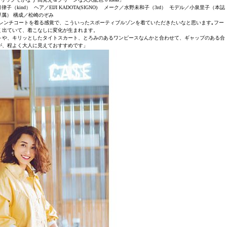
kind） ヘア／EIJI KADOTA(SIGNO) メーク／水野未和子（3rd） モデル／小泉里子（本誌
専属） 構成／松崎のぞみ
レンチコートを着る感覚で、こういったスポーティブルゾンを着ていただきたいなと思います｡フー
く出ていて、着こなしに変化が生まれます。
トや、キリッとしたタイトスカート、とろみのあるワンピースなんかと合わせて、ギャップのある合
が、程よく大人に見えておすすめです」