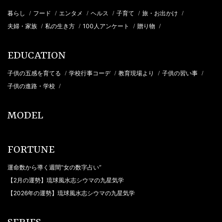
暮らし
フード
エンタメ
ヘルス
子育て
旅・お出かけ
/
/
/
/
/
/
夫婦・家族
私の生き方
100人アンケート
贈り物
/
/
/
/
EDUCATION
子供の五感を育てる
学校行事コーデ
教育現場より
子供の習い事
/
/
/
/
子供の進路・学校
/
MODEL
FORTUNE
運命数から導く週間“女の数字占い”
【2月の運勢】琉球風水志シウマの九星気学
【2026年の運勢】琉球風水志シウマの九星気学