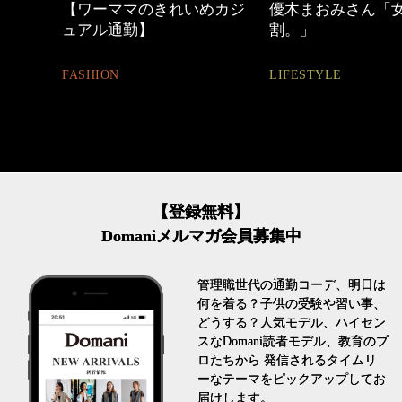
めカジ
優木まおみさん「女の時間
心地よくいられる
割。」
とは
LIFESTYLE
FASHION
【登録無料】
Domaniメルマガ会員募集中
管理職世代の通勤コーデ、明日は
何を着る？子供の受験や習い事、
どうする？人気モデル、ハイセン
スなDomani読者モデル、教育のプ
ロたちから 発信されるタイムリ
ーなテーマをピックアップしてお
届けします。