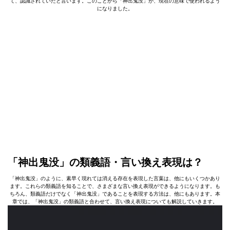
て、認識されていたと言います。このことから「神出鬼没」が、現在の意味で使われるよう
になりました。
「神出鬼没」の類義語・言い換え表現は？
「神出鬼没」のように、素早く現れては消える存在を表現した言葉は、他にもいくつかあり
ます。これらの類義語を知ることで、さまざまな言い換え表現ができるようになります。も
ちろん、類義語だけでなく「神出鬼没」であることを表現する方法は、他にもあります。本
章では、「神出鬼没」の類義語と合わせて、言い換え表現についても解説していきます。