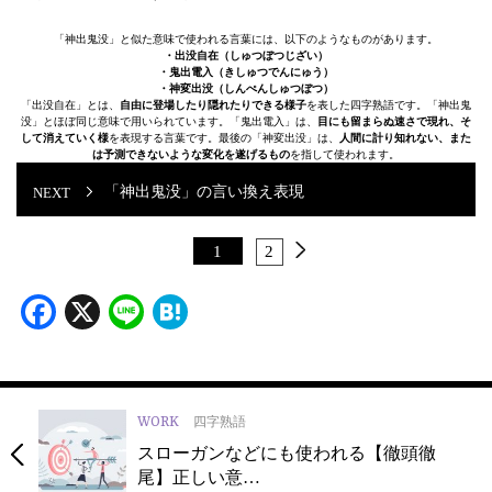
「神出鬼没」と似た意味で使われる言葉には、以下のようなものがあります。
・出没自在（しゅつぼつじざい）
・鬼出電入（きしゅつでんにゅう）
・神変出没（しんぺんしゅつぼつ）
「出没自在」とは、
自由に登場したり隠れたりできる様子
を表した四字熟語です。「神出鬼
没」とほぼ同じ意味で用いられています。「鬼出電入」は、
目にも留まらぬ速さで現れ、そ
して消えていく様
を表現する言葉です。最後の「神変出没」は、
人間に計り知れない、また
は予測できないような変化を遂げるもの
を指して使われます。
「神出鬼没」の言い換え表現
1
2
Facebook
X
Line
Hatena
WORK
四字熟語
スローガンなどにも使われる【徹頭徹
尾】正しい意…