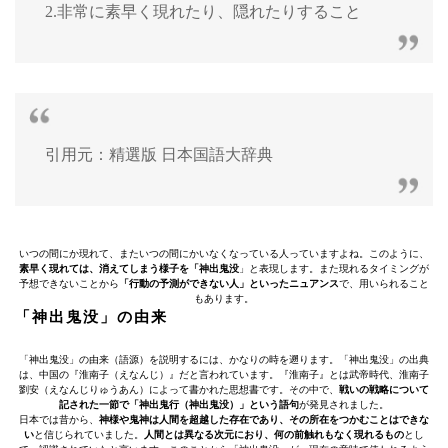
2.非常に素早く現れたり、隠れたりすること
引用元：精選版 日本国語大辞典
いつの間にか現れて、またいつの間にかいなくなっている人っていますよね。このように、
素早く現れては、消えてしまう様子を「神出鬼没
」と表現します。また現れるタイミングが
予想できないことから
「行動の予測ができない人」といったニュアンス
で、用いられること
もあります。
「神出鬼没」の由来
「神出鬼没」の由来（語源）を説明するには、かなりの時を遡ります。「神出鬼没」の出典
は、中国の『淮南子（えなんじ）』だと言われています。『淮南子』とは武帝時代、淮南子
劉安（えなんじりゅうあん）によって書かれた思想書です。その中で、
戦いの戦略について
記された一節で「神出鬼行（神出鬼没）」という語句
が発見されました。
日本では昔から、
神様や鬼神は人間を超越した存在であり、その所在をつかむことはできな
い
と信じられていました。
人間とは異なる次元におり、何の前触れもなく現れるもの
とし