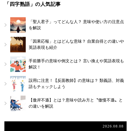
「四字熟語」の人気記事
「聖人君子」ってどんな人？ 意味や使い方の注意点
を解説
「因果応報」とはどんな意味？ 自業自得との違いや
英語表現も紹介
手前勝手の意味や例文とは？ 言い換えや英語表現も
解説！
誤用に注意！【反面教師】の意味は？ 類義語、対義
語もチェックしよう
【傲岸不遜】とは？意味や読み方と〝傲慢不遜〟と
の違いを解説
2026.08.08