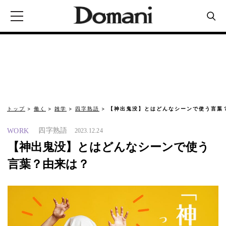
トップ
働く
雑学
四字熟語
【神出鬼没】とはどんなシーンで使う言葉
四字熟語
WORK
2023.12.24
【神出鬼没】とはどんなシーンで使う
言葉？由来は？