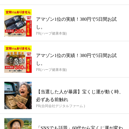
アマゾン1位の実績！380円で5日間お試
し。
PR(ハーブ健康本舗)
アマゾン1位の実績！380円で5日間お試
し。
PR(ハーブ健康本舗)
【当選した人が暴露】宝くじ運が動く時、
必ずある前触れ
PR(合同会社デジタルファーム )
「SNSでも話題」60代から宝くじ運が変わ