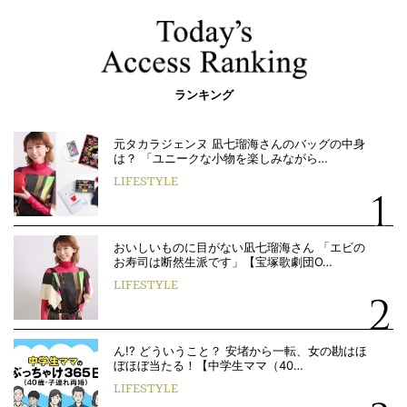
ランキング
元タカラジェンヌ 凪七瑠海さんのバッグの中身
は？ 「ユニークな小物を楽しみながら…
LIFESTYLE
おいしいものに目がない凪七瑠海さん 「エビの
お寿司は断然生派です」【宝塚歌劇団O…
LIFESTYLE
ん!? どういうこと？ 安堵から一転、女の勘はほ
ぼほぼ当たる！【中学生ママ（40…
LIFESTYLE