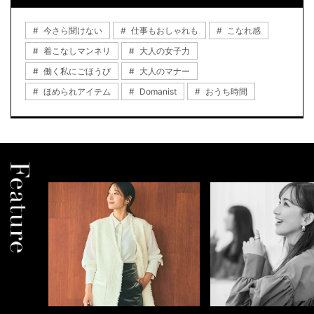
今さら聞けない
仕事もおしゃれも
こなれ感
着こなしマンネリ
大人の女子力
働く私にごほうび
大人のマナー
ほめられアイテム
Domanist
おうち時間