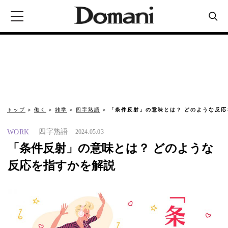
トップ
働く
雑学
四字熟語
「条件反射」の意味とは？ どのような反
四字熟語
WORK
2024.05.03
「条件反射」の意味とは？ どのような
反応を指すかを解説