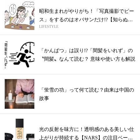
昭和生まれがやりがち！「写真撮影でピー
ス」をするのはオバサンだけ!?【知らぬ間
LIFESTYLE
に...
「かんぱつ」は誤り!?「間髪をいれず」の
〝間髪〟なんて読む？ 意味や使い方も解説
「蛍雪の功」って何て読む？由来は中国の
故事
光の反射を味方に！透明感のある美しい仕
上がりが持続する【NARS】の注目ベース