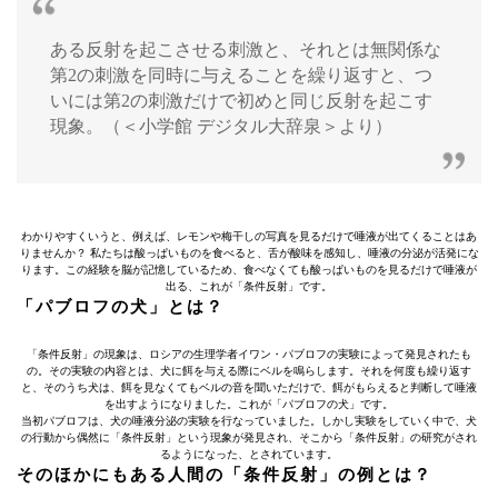
ある反射を起こさせる刺激と、それとは無関係な
第2の刺激を同時に与えることを繰り返すと、つ
いには第2の刺激だけで初めと同じ反射を起こす
現象。（＜小学館 デジタル大辞泉＞より）
わかりやすくいうと、例えば、レモンや梅干しの写真を見るだけで唾液が出てくることはあ
りませんか？ 私たちは酸っぱいものを食べると、舌が酸味を感知し、唾液の分泌が活発にな
ります。この経験を脳が記憶しているため、食べなくても酸っぱいものを見るだけで唾液が
出る、これが「条件反射」です。
「パブロフの犬」とは？
「条件反射」の現象は、ロシアの生理学者イワン・パブロフの実験によって発見されたも
の。その実験の内容とは、犬に餌を与える際にベルを鳴らします。それを何度も繰り返す
と、そのうち犬は、餌を見なくてもベルの音を聞いただけで、餌がもらえると判断して唾液
を出すようになりました。これが「パブロフの犬」です。
当初パブロフは、犬の唾液分泌の実験を行なっていました。しかし実験をしていく中で、犬
の行動から偶然に「条件反射」という現象が発見され、そこから「条件反射」の研究がされ
るようになった、とされています。
そのほかにもある人間の「条件反射」の例とは？