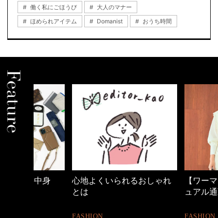
働く私にごほうび
大人のマナー
ほめられアイテム
Domanist
おうち時間
中身
心地よくいられるおしゃれ
【ワーママのきれ
とは
ュアル通勤】
FASHION
FASHION