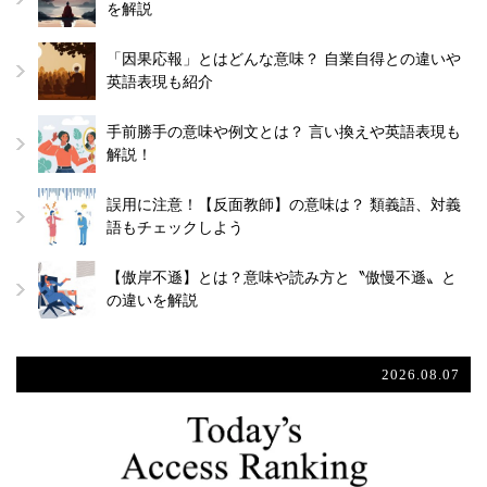
を解説
「因果応報」とはどんな意味？ 自業自得との違いや
英語表現も紹介
手前勝手の意味や例文とは？ 言い換えや英語表現も
解説！
誤用に注意！【反面教師】の意味は？ 類義語、対義
語もチェックしよう
【傲岸不遜】とは？意味や読み方と〝傲慢不遜〟と
の違いを解説
2026.08.07