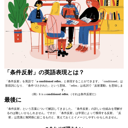
「条件反射」の英語表現とは？
「条件反射」を英語で「
a conditioned reflex
」と表現することができます。「conditioned」は
形容詞になり、「条件づけされた」という意味。「reflex」は名詞で「反射運動」を意味しま
す。
（例）It is a
conditioned reflex
.（それは条件反射だ）
最後に
「条件反射」という言葉について解説してきました。「条件反射」の詳しい仕組みを理解す
るのは難しいかもしれません。ですが、「条件反射」は学習によって獲得する反射。「反
射」は意識と無関係に起こるものと、覚えておくとイメージしやすいかもしれません。