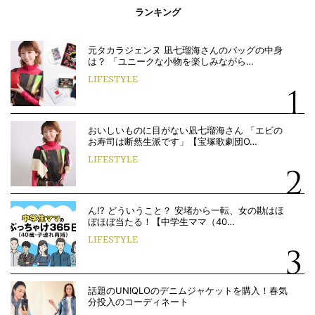
ランキング
元タカラジェンヌ 凪七瑠海さんのバッグの中身
は？ 「ユニークな小物を楽しみながら…
LIFESTYLE
おいしいものに目がない凪七瑠海さん 「エビの
お寿司は断然生派です」【宝塚歌劇団O…
LIFESTYLE
ん!? どういうこと？ 安堵から一転、女の勘はほ
ぼほぼ当たる！【中学生ママ（40…
LIFESTYLE
話題のUNIQLOのデニムジャケットを購入！春気
分投入のコーディネート