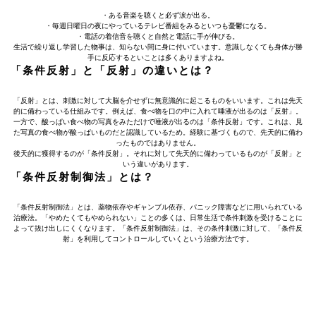
・ある音楽を聴くと必ず涙が出る。
・毎週日曜日の夜にやっているテレビ番組をみるといつも憂鬱になる。
・電話の着信音を聴くと自然と電話に手が伸びる。
生活で繰り返し学習した物事は、知らない間に身に付いています。意識しなくても身体が勝
手に反応するといことは多くありますよね。
「条件反射」と「反射」の違いとは？
「反射」とは、刺激に対して大脳を介せずに無意識的に起こるものをいいます。これは先天
的に備わっている仕組みです。例えば、食べ物を口の中に入れて唾液が出るのは「反射」。
一方で、酸っぱい食べ物の写真をみただけで唾液が出るのは「条件反射」です。これは、見
た写真の食べ物が酸っぱいものだと認識しているため。経験に基づくもので、先天的に備わ
ったものではありません。
後天的に獲得するのが「条件反射」。それに対して先天的に備わっているものが「反射」と
いう違いがあります。
「条件反射制御法」とは？
「条件反射制御法」とは、薬物依存やギャンブル依存、パニック障害などに用いられている
治療法。「やめたくてもやめられない」ことの多くは、日常生活で条件刺激を受けることに
よって抜け出しにくくなります。「条件反射制御法」は、その条件刺激に対して、「条件反
射」を利用してコントロールしていくという治療方法です。