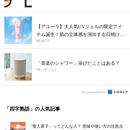
メ...
【アユーラ】大人気UVジェルの限定アイ
テム誕生！肌の立体感を演出する日焼け止
BEAUTY
め
「音楽のシャワー」浴びたことはある？
PR（デノン）
Recommended by
「四字熟語」の人気記事
「聖人君子」ってどんな人？ 意味や使い方の注意点