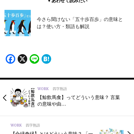
▼あわせて読みたい
今さら聞けない「五十歩百歩」の意味と
は？使い方・類語も解説
Facebook
X
Line
Hatena
WORK
四字熟語
【鯨飲馬食】ってどういう意味？ 言葉
の意味や由…
WORK
四字熟語
【合縁奇縁】とはどういう意味？ 「一