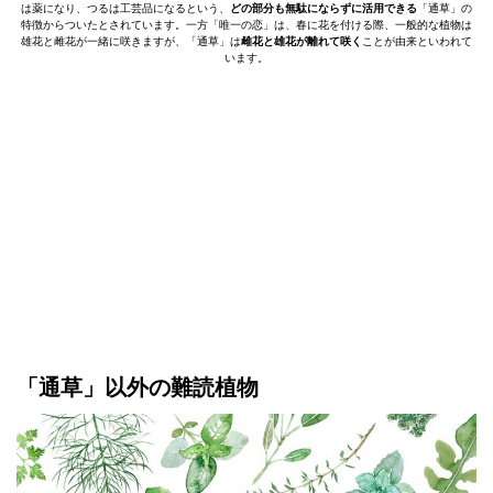
は薬になり、つるは工芸品になるという、
どの部分も無駄にならずに活用できる
「通草」の
特徴からついたとされています。一方「唯一の恋」は、春に花を付ける際、一般的な植物は
雄花と雌花が一緒に咲きますが、「通草」は
雌花と雄花が離れて咲く
ことが由来といわれて
います。
「通草」以外の難読植物