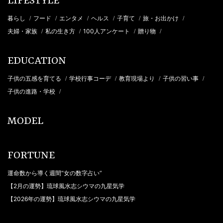
LIFESTYLE
暮らし
フード
エンタメ
ヘルス
子育て
旅・お出かけ
/
/
/
/
/
/
夫婦・家族
私の生き方
100人アンケート
贈り物
/
/
/
/
EDUCATION
子供の五感を育てる
学校行事コーデ
教育現場より
子供の習い事
/
/
/
/
子供の進路・学校
/
MODEL
FORTUNE
運命数から導く週間“女の数字占い”
【2月の運勢】琉球風水志シウマの九星気学
【2026年の運勢】琉球風水志シウマの九星気学