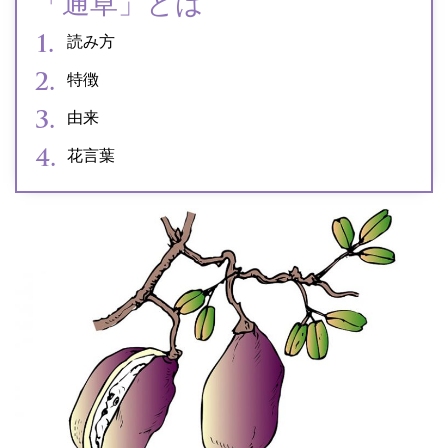
「通草」とは
読み方
特徴
由来
花言葉