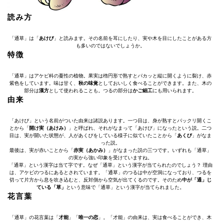
読み方
「通草」は「
あけび
」と読みます。その名前を耳にしたり、実や木を目にしたことがある方
も多いのではないでしょうか。
特徴
「通草」はアケビ科の蔓性の植物。果実は楕円形で熟すとパカッと縦に開くように裂け、赤
紫色をしています。味は甘く、
秋の味覚
としておいしく食べることができます。また、木の
部分は
漢方
として使われることも。つるの部分は
かご細工
にも用いられます。
由来
「あけび」という名前がついた由来は諸説あります。一つ目は、身が熟すとパックリ開くこ
とから「
開け実（あけみ）
」と呼ばれ、それがなまって「あけび」になったという説。二つ
目は、実が開いた状態が、人があくびをしている様子に似ていたことから「
あくび
」がなま
った説。
最後は、実が赤いことから「
赤実（あかみ）
」がなまった説の三つです。いずれも「通草」
の実から強い印象を受けていますね。
「通草」という漢字は当て字です。なぜ「通草」という漢字が当てられたのでしょう？ 理由
は、アケビのつるにあるとされています。「通草」のつるは中が空洞になっており、つるを
切って片方から息を吹き込むと、反対側から空気が出てくるのです。そのため
中が「通」じ
ている「草」
という意味で「通草」という漢字が当てられました。
花言葉
「通草」の花言葉は「
才能
」「
唯一の恋
」。「才能」の由来は、実は食べることができ、木