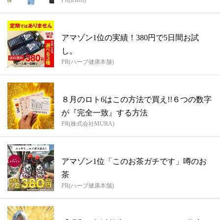
アマゾン1位の実績！380円で5日間お試
し。
PR(ハーブ健康本舗)
８月のロト6はこの方法で買え!!６つの数字
が『完全一致』する方法
PR(株式会社MURA)
アマゾン1位「このお茶ガチです」噂のお
茶
PR(ハーブ健康本舗)