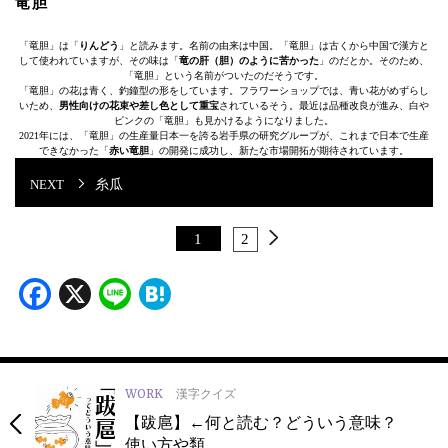
竜胆
「竜胆」は「
りんどう
」と読みます。名前の由来は中国。「竜胆」は古くから中国で漢方と
して使われていますが、その味は「
竜の肝（胆）のように苦かった
」のだとか。そのため、
「竜胆」という名前がついたのだそうです。
「竜胆」の花は青く、釣鐘型の形をしています。フラワーショップでは、青い花がめずらし
いため、
男性向けの花束や差し色として重宝
されているそう。最近は品種改良が進み、白や
ピンクの「竜胆」も見かけるようになりました。
2021年には、「竜胆」の生産量日本一を誇る岩手県の研究グループが、これまで日本で生産
できなかった「
赤い竜胆
」の開発に成功し、新たな市場開拓が期待されています。
糸瓜
1
2
Facebook
X
Line
Hatena
WORK
漢字クイズ
【跋扈】←何と読む？どういう意味？
使い方や類…