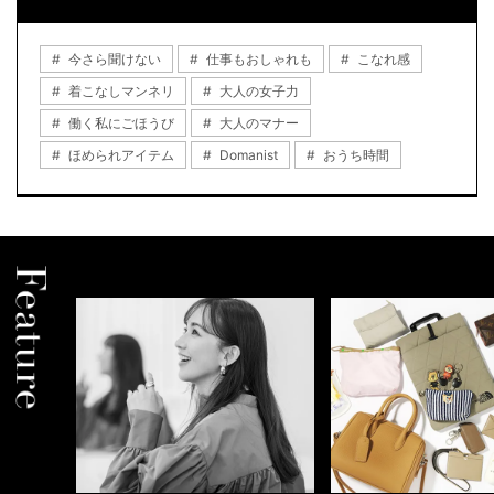
今さら聞けない
仕事もおしゃれも
こなれ感
着こなしマンネリ
大人の女子力
働く私にごほうび
大人のマナー
ほめられアイテム
Domanist
おうち時間