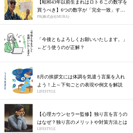
【昭和43年以前生まれはロト６この数字を
買うべき】6つの数字が「完全一致」する
PR(株式会社MURA)
方...
「今後ともよろしくお願いいたします。」
←どう使うのが正解？
8月の挨拶文には体調を気遣う言葉を入れ
よう！上～下旬ごとの表現や例文を解説
LIFESTYLE
【心理カウンセラー監修】独り言を言うの
はなぜ？独り言のメリットや対策方法とは
LIFESTYLE