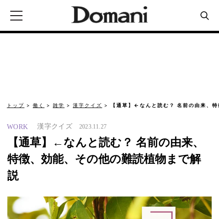
トップ
働く
雑学
漢字クイズ
【通草】←なんと読む？ 名前の由来、特
漢字クイズ
WORK
2023.11.27
【通草】←なんと読む？ 名前の由来、
特徴、効能、その他の難読植物まで解
説