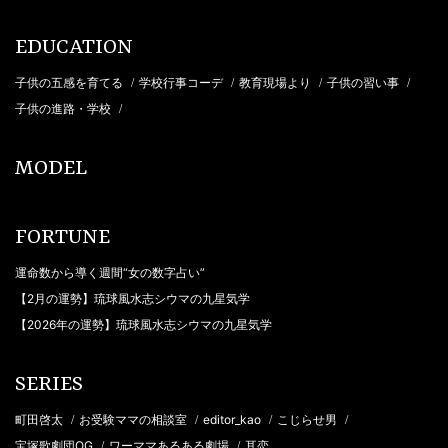
EDUCATION
子供の五感を育てる
学校行事コーデ
教育現場より
子供の習い事
/
/
/
/
子供の進路・学校
/
MODEL
FORTUNE
運命数から導く週間“女の数字占い”
【2月の運勢】琉球風水志シウマの九星気学
【2026年の運勢】琉球風水志シウマの九星気学
SERIES
町田啓太
お受験ママの相談室
editor_kao
こじらせ男
/
/
/
/
宝塚歌劇団OG
ワーママあるある劇場
耳恋
/
/