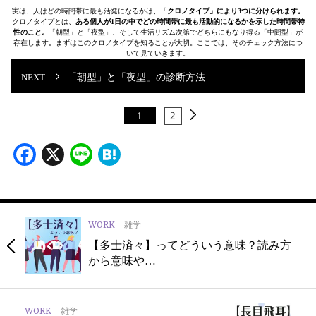
実は、人はどの時間帯に最も活発になるかは、「
クロノタイプ」により3つに分けられます。
クロノタイプとは、
ある個人が1日の中でどの時間帯に最も活動的になるかを示した時間帯特
性のこと。
「朝型」と「夜型」、そして生活リズム次第でどちらにもなり得る「中間型」が
存在します。まずはこのクロノタイプを知ることが大切。ここでは、そのチェック方法につ
いて見ていきます。
「朝型」と「夜型」の診断方法
1
2
Facebook
X
Line
Hatena
WORK
雑学
【多士済々】ってどういう意味？読み方
から意味や…
WORK
雑学