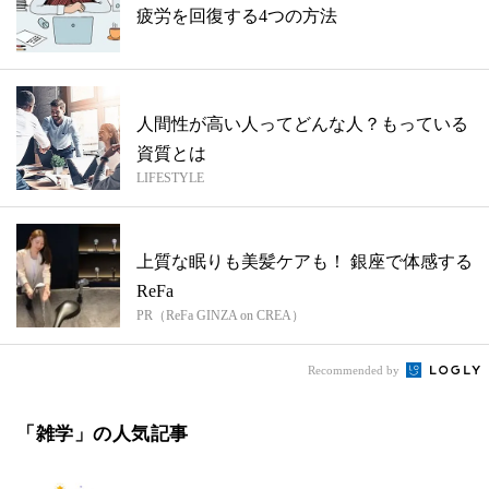
疲労を回復する4つの方法
人間性が高い人ってどんな人？もっている
資質とは
LIFESTYLE
上質な眠りも美髪ケアも！ 銀座で体感する
ReFa
PR（ReFa GINZA on CREA）
Recommended by
「雑学」の人気記事