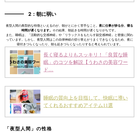
2：朝に弱い
夜型人間の典型的な特徴といえるのが、朝がとにかく苦手なこと。
夜に仕事が捗る分、寝る
時間が遅くなります。
その結果、朝起きる時間が遅くなりがちです。
また、睡眠は、「活動的な交感神経」や「リラックスをもたらす副交感神経」と密接に関わ
っています。しかし、夜型人間はこの自律神経の切り替えがうまくできなくなるため、夜に
寝付きづらくなったり、朝も起きづらくなったりすると考えられています。
長く寝るよりもスッキリ！「良質な睡
眠」のコツを解説【うわさの美容ワー
ド…
睡眠の質向上を目指して。快眠に導い
てくれるおすすめアイテム11選
「夜型人間」の性格