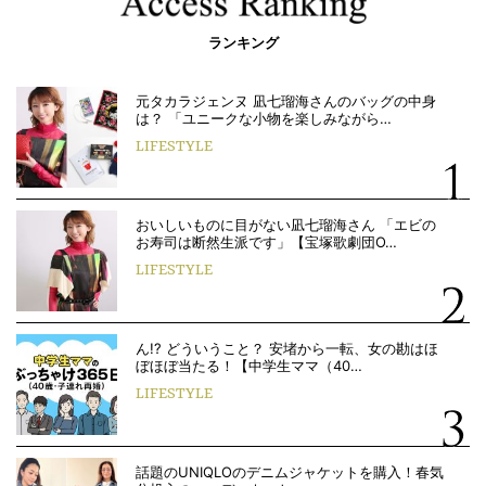
ランキング
元タカラジェンヌ 凪七瑠海さんのバッグの中身
は？ 「ユニークな小物を楽しみながら…
LIFESTYLE
おいしいものに目がない凪七瑠海さん 「エビの
お寿司は断然生派です」【宝塚歌劇団O…
LIFESTYLE
ん!? どういうこと？ 安堵から一転、女の勘はほ
ぼほぼ当たる！【中学生ママ（40…
LIFESTYLE
話題のUNIQLOのデニムジャケットを購入！春気