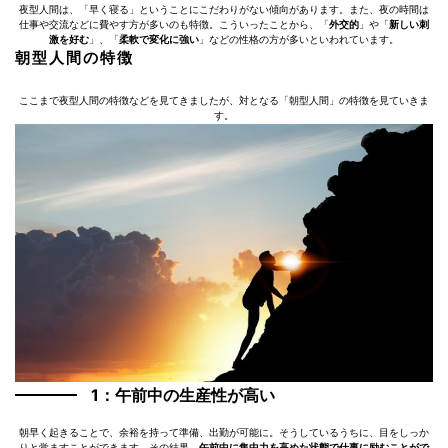
夜型人間は、「早く寝る」ということにこだわりがない傾向があります。また、夜の時間は
仕事や交流などに費やす方が多いのも特徴。こういったことから、「
外交的
」や「
新しい刺
激を好む
」、「
柔軟で変化に強い
」などの性格の方が多いといわれています。
朝型人間の特徴
ここまで夜型人間の特徴などを見てきましたが、対となる「朝型人間」の特徴を見ていきま
す。
1：午前中の生産性が高い
朝早く起きることで、余裕を持って準備、出勤が可能に。そうしているうちに、目をしっか
りと覚ますことができます。その結果、
午前中に集中力を高めた状態で仕事に励むことがで