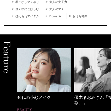
着こなしマンネリ
大人の女子力
働く私にごほうび
大人のマナー
ほめられアイテム
Domanist
おうち時間
中身
40代の小顔メイク
優木まおみさん「
割。」
BEAUTY