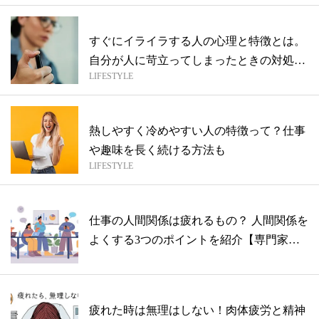
すぐにイライラする人の心理と特徴とは。
自分が人に苛立ってしまったときの対処法
LIFESTYLE
も
熱しやすく冷めやすい人の特徴って？仕事
や趣味を長く続ける方法も
LIFESTYLE
仕事の人間関係は疲れるもの？ 人間関係を
よくする3つのポイントを紹介【専門家監
修...
疲れた時は無理はしない！肉体疲労と精神