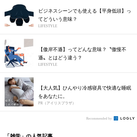
ビジネスシーンでも使える【平身低頭】っ
てどういう意味？
LIFESTYLE
【傲岸不遜】ってどんな意味？〝傲慢不
遜〟とはどう違う？
LIFESTYLE
【大人気】ひんやり冷感寝具で快適な睡眠
をあなたに。
PR（アイリスプラザ）
Recommended by
「雑学」の人気記事