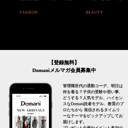
FASHION
BEAUTY
【登録無料】
Domaniメルマガ会員募集中
管理職世代の通勤コーデ、明日は
何を着る？子供の受験や習い事、
どうする？人気モデル、ハイセン
スなDomani読者モデル、教育のプ
ロたちから 発信されるタイムリ
ーなテーマをピックアップしてお
届けします。
プレゼント企画やイベント参加の