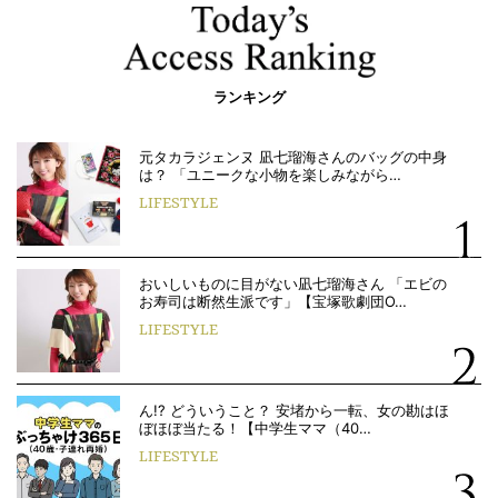
ランキング
元タカラジェンヌ 凪七瑠海さんのバッグの中身
は？ 「ユニークな小物を楽しみながら…
LIFESTYLE
おいしいものに目がない凪七瑠海さん 「エビの
お寿司は断然生派です」【宝塚歌劇団O…
LIFESTYLE
ん!? どういうこと？ 安堵から一転、女の勘はほ
ぼほぼ当たる！【中学生ママ（40…
LIFESTYLE