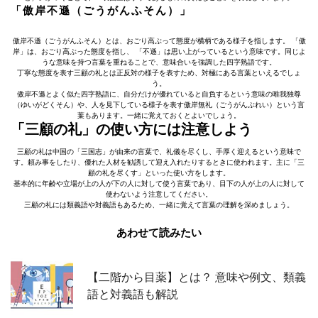
「傲岸不遜（ごうがんふそん）」
傲岸不遜（ごうがんふそん）とは、おごり高ぶって態度が横柄である様子を指します。 「傲
岸」は、おごり高ぶった態度を指し、 「不遜」は思い上がっているという意味です。同じよ
うな意味を持つ言葉を重ねることで、意味合いを強調した四字熟語です。
丁寧な態度を表す三顧の礼とは正反対の様子を表すため、対極にある言葉といえるでしょ
う。
傲岸不遜とよく似た四字熟語に、自分だけが優れていると自負するという意味の唯我独尊
（ゆいがどくそん）や、人を見下している様子を表す傲岸無礼（ごうがんぶれい）という言
葉もあります。一緒に覚えておくとよいでしょう。
「三顧の礼」の使い方には注意しよう
三顧の礼は中国の「三国志」が由来の言葉で、礼儀を尽くし、手厚く迎えるという意味で
す。頼み事をしたり、優れた人材を勧誘して迎え入れたりするときに使われます。主に「三
顧の礼を尽くす」といった使い方をします。
基本的に年齢や立場が上の人が下の人に対して使う言葉であり、目下の人が上の人に対して
使わないよう注意してください。
三顧の礼には類義語や対義語もあるため、一緒に覚えて言葉の理解を深めましょう。
あわせて読みたい
【二階から目薬】とは？ 意味や例文、類義
語と対義語も解説