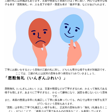
三顧の礼には対義語もあります。言葉や態度など表面だけは丁寧に装い、内心では尊大な様
子を表す「慇懃無礼」や、人を見下す様子・態度を表す「傲岸不遜」などがあげられます。
丁寧にお願いをするという意味の三顧の礼に対し、どちらも尊大な様子を表す対義語です。
ここでは、三顧の礼とは反対の意味を持つ表現を2つみていきましょう。
「慇懃無礼（いんぎんぶれい）」
慇懃無礼（いんぎんぶれい）とは、言葉や態度などが丁寧すぎるため、かえって無礼である
様子を指します。あまりに丁寧すぎると、かえって嫌味になり、誠意を感じないという意味
です。
また、表面の態度は非常に礼儀正しく丁寧に振る舞っていても、内心では尊大で相手を見下
げているという意味もあります。
「慇懃」は非常に丁寧で礼儀正しい様子を表し、正反対の意味を持つ「無礼（礼儀を欠くこ
と）」がつくことで、「表面上は丁寧であるものの失礼なこと」を表現しています。