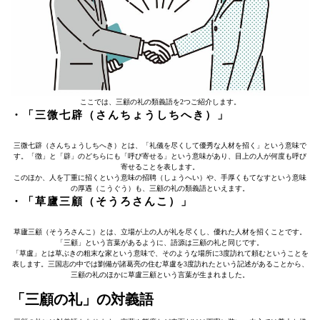
ここでは、三顧の礼の類義語を2つご紹介します。
・「三微七辟（さんちょうしちへき）」
三微七辟（さんちょうしちへき）とは、「礼儀を尽くして優秀な人材を招く」という意味で
す。「徴」と「辟」のどちらにも「呼び寄せる」という意味があり、目上の人が何度も呼び
寄せることを表します。
このほか、人を丁重に招くという意味の招聘（しょうへい）や、手厚くもてなすという意味
の厚遇（こうぐう）も、三顧の礼の類義語といえます。
・「草廬三顧（そうろさんこ）」
草廬三顧（そうろさんこ）とは、立場が上の人が礼を尽くし、優れた人材を招くことです。
「三顧」という言葉があるように、語源は三顧の礼と同じです。
「草盧」とは草ぶきの粗末な家という意味で、そのような場所に3度訪れて頼むということを
表します。三国志の中では劉備が諸葛亮の住む草盧を3度訪れたという記述があることから、
三顧の礼のほかに草盧三顧という言葉が生まれました。
「三顧の礼」の対義語