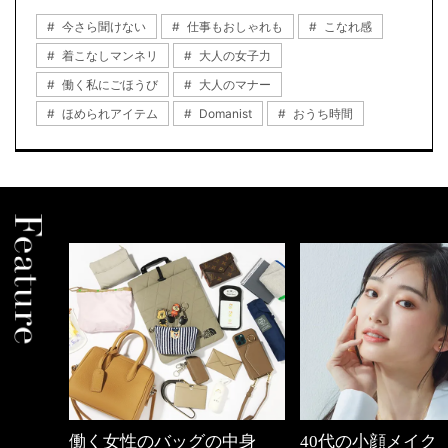
今さら聞けない
仕事もおしゃれも
こなれ感
着こなしマンネリ
大人の女子力
働く私にごほうび
大人のマナー
ほめられアイテム
Domanist
おうち時間
働く女性のバッグの中身
40代の小顔メイク