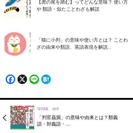
【虎の尾を踏む】ってどんな意味？ 使い方
や 類語・似たことわざも解説
「猫に小判」の意味や使い方とは？ ことわ
ざの由来や類語、英語表現を解説…
Facebook
X
Line
Hatena
WORK
雑学
「判官贔屓」の意味や由来とは？類義
語・対義語・…