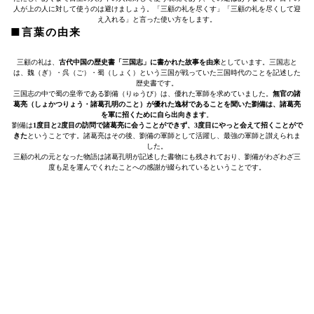
人が上の人に対して使うのは避けましょう。「三顧の礼を尽くす」「三顧の礼を尽くして迎
え入れる」と言った使い方をします。
■言葉の由来
三顧の礼は、
古代中国の歴史書「三国志」に書かれた故事を由来
としています。三国志と
は、魏（ぎ）・呉（ご）・蜀（しょく）という三国が戦っていた三国時代のことを記述した
歴史書です。
三国志の中で蜀の皇帝である劉備（りゅうび）は、優れた軍師を求めていました。
無官の諸
葛亮（しょかつりょう・諸葛孔明のこと）が優れた逸材であることを聞いた劉備は、諸葛亮
を軍に招くために自ら出向きます
。
劉備は
1度目と2度目の訪問で諸葛亮に会うことができず、3度目にやっと会えて招くことがで
きた
ということです。諸葛亮はその後、劉備の軍師として活躍し、最強の軍師と讃えられま
した。
三顧の礼の元となった物語は諸葛孔明が記述した書物にも残されており、劉備がわざわざ三
度も足を運んでくれたことへの感謝が綴られているということです。