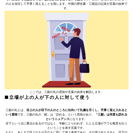
の人を信任して手厚く迎えることを指します。中国の歴史書・三国志の記述が言葉の由来で
す。
ここでは、三顧の礼の意味や言葉の由来を解説します。
■立場が上の人が下の人に対して使う
三顧の礼とは、
目上の人が目下の人のところに出向いて礼儀を尽くし、手厚く迎え入れると
いう意味
です。三顧の礼の「顧」は「訪れる」という意味があり、
「三顧」は何度も訪れる
というニュアンス
になります。
目下という点に重点があるのではなく、年齢にとらわれず、たとえ立場が下でも敬意を払う
ということを表す言葉です。
ただし、あくまで目上の人が下の人に対して使う表現であり、その逆はありません。目下の