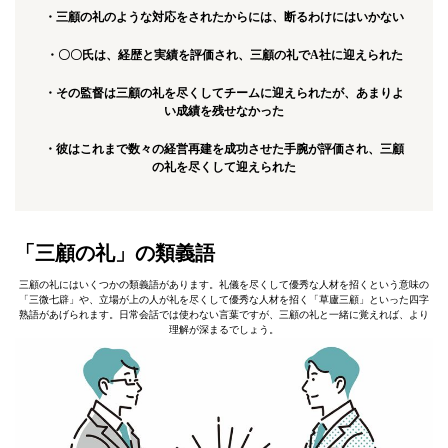
・三顧の礼のような対応をされたからには、断るわけにはいかない
・〇〇氏は、経歴と実績を評価され、三顧の礼でA社に迎えられた
・その監督は三顧の礼を尽くしてチームに迎えられたが、あまりよ
い成績を残せなかった
・彼はこれまで数々の経営再建を成功させた手腕が評価され、三顧
の礼を尽くして迎えられた
「三顧の礼」の類義語
三顧の礼にはいくつかの類義語があります。礼儀を尽くして優秀な人材を招くという意味の
「三微七辟」や、立場が上の人が礼を尽くして優秀な人材を招く「草廬三顧」といった四字
熟語があげられます。日常会話では使わない言葉ですが、三顧の礼と一緒に覚えれば、より
理解が深まるでしょう。