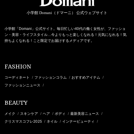
小学館 Domani（ドマーニ） 公式ウェブサイト
小学館「Domani」公式サイト。毎日忙しい40代の働く女性が、ファッショ
ン・美容・ライフスタイル…今よりもっと楽しくなれる！元気になれる！気
持ちよくなれる！こと限定でお届けするメディアです。
FASHION
コーディネート
ファッションコラム
おすすめアイテム
/
/
/
ファッションニュース
/
BEAUTY
メイク
スキンケア
ヘア
ボディ
最新美容ニュース
/
/
/
/
/
クリスマスコフレ2025
ネイル
インナービューティ
/
/
/