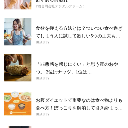
PR(合同会社デジタルファーム )
食欲を抑える方法とは？ついつい食べ過ぎ
てしまう人に試して欲しい5つの工夫も解
BEAUTY
説！
「罪悪感を感じにくい」と思う夜のおや
つ。 2位はナッツ、1位は…
BEAUTY
お腹ダイエットで重要なのは食べ物よりも
食べ方！ぽっこりを解消して引き締まった
BEAUTY
お腹...