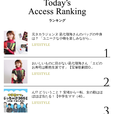
ランキング
元タカラジェンヌ 凪七瑠海さんのバッグの中身
は？ 「ユニークな小物を楽しみながら…
LIFESTYLE
おいしいものに目がない凪七瑠海さん 「エビの
お寿司は断然生派です」【宝塚歌劇団O…
LIFESTYLE
ん!? どういうこと？ 安堵から一転、女の勘はほ
ぼほぼ当たる！【中学生ママ（40…
LIFESTYLE