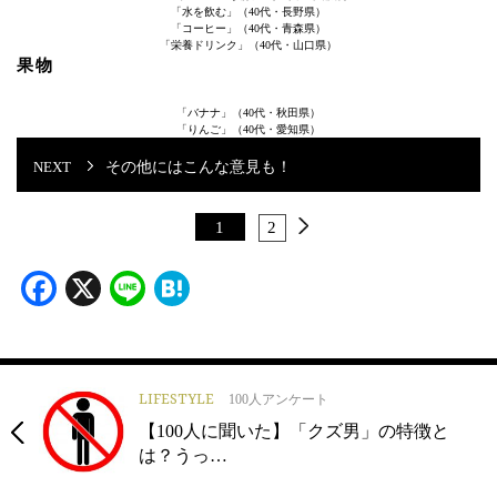
「水を飲む」（40代・長野県）
「コーヒー」（40代・青森県）
「栄養ドリンク」（40代・山口県）
果物
「バナナ」（40代・秋田県）
「りんご」（40代・愛知県）
その他にはこんな意見も！
1
2
Facebook
X
Line
Hatena
LIFESTYLE
100人アンケート
【100人に聞いた】「クズ男」の特徴と
は？うっ…