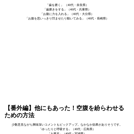
「歯を磨く」 （40代・奈良県）
「歯磨きをする」（40代・兵庫県）
「お腹に力を入れる」（40代・大分県）
「お腹を思いっきり凹ませたり動いてみる」（40代・長崎県）
【番外編】他にもあった！空腹を紛らわせる
ための方法
少数意見ながら興味深いコメントもピックアップ。なかなか効果がありそうです。
「ゆったりと呼吸する」（40代・広島県）
「お風呂」（40代・宮城県）