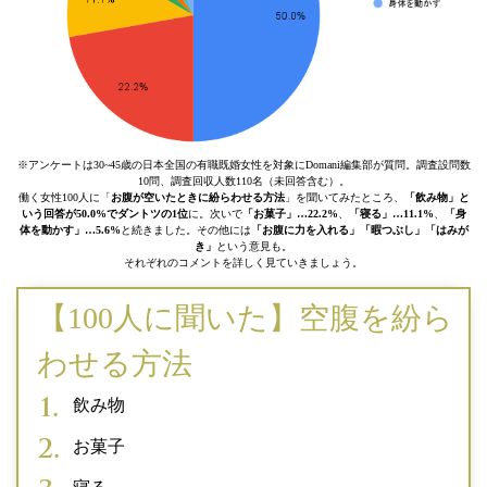
※アンケートは30~45歳の日本全国の有職既婚女性を対象にDomani編集部が質問。調査設問数
10問、調査回収人数110名（未回答含む）。
働く女性100人に「
お腹が空いたときに紛らわせる方法
」を聞いてみたところ、
「飲み物」と
いう回答が50.0%でダントツの1位
に。次いで
「お菓子」…22.2%
、
「寝る」…11.1%
、
「身
体を動かす」…5.6%
と続きました。その他には
「お腹に力を入れる」「暇つぶし」「はみが
き」
という意見も。
それぞれのコメントを詳しく見ていきましょう。
【100人に聞いた】空腹を紛ら
わせる方法
飲み物
お菓子