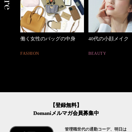
中身
40代の小顔メイク
【ワーママのきれ
ュアル通勤】
BEAUTY
FASHION
【登録無料】
Domaniメルマガ会員募集中
管理職世代の通勤コーデ、明日は