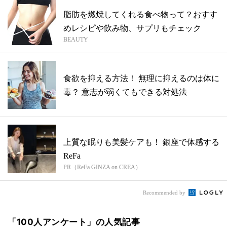
脂肪を燃焼してくれる食べ物って？おすす
めレシピや飲み物、サプリもチェック
BEAUTY
食欲を抑える方法！ 無理に抑えるのは体に
毒？ 意志が弱くてもできる対処法
上質な眠りも美髪ケアも！ 銀座で体感する
ReFa
PR（ReFa GINZA on CREA）
Recommended by
「100人アンケート」の人気記事