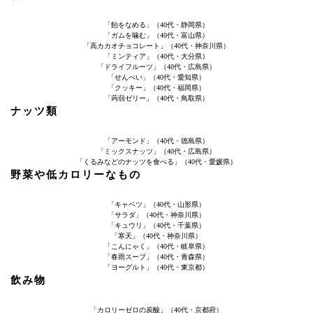
「飴をなめる」（40代・静岡県）
「ガムを噛む」（40代・富山県）
「高カカオチョコレート」（40代・神奈川県）
「ミンティア」（40代・大分県）
「ドライフルーツ」（40代・広島県）
「せんべい」（40代・愛知県）
「クッキー」（40代・福岡県）
「蒟蒻ゼリー」（40代・鳥取県）
ナッツ類
「アーモンド」（40代・徳島県）
「ミックスナッツ」（40代・広島県）
「くるみなどのナッツを食べる」（40代・愛媛県）
野菜や低カロリーなもの
「キャベツ」（40代・山形県）
「サラダ」（40代・神奈川県）
「キュウリ」（40代・千葉県）
「寒天」（40代・神奈川県）
「こんにゃく」（40代・岐阜県）
「春雨スープ」（40代・青森県）
「ヨーグルト」（40代・東京都）
飲み物
「カロリーゼロの炭酸」（40代・京都府）