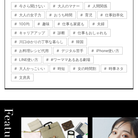
今さら聞けない
大人のマナー
人間関係
大人の女子力
おうち時間
育児
仕事効率化
100均
趣味
仕事も家庭も
夫婦
キャリアアップ
診断
仕事もおしゃれも
川口ゆかりの丁寧な暮らし
韓国
お料理レシピ代用
デジタル苦手
iPhone使い方
LINE使い方
#ワーママあるある劇場
大人かっこいい
時短
女の時間割
時事ネタ
文房具