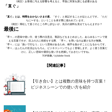
《例文》お客様に与える影響を考えると、早急に対策を講じる必要がある
「直ぐ」
「直ぐ」とは、時間をおかないさまの意
。「すぐ」と表記することがほとんどです。「ただ
ちに〜する」ということを表す際に使われています。
《例文》帰社して直ぐのところ申し訳ないが、先日の資料を見せてもらえますか？
最後に
「早々」の意味や使い方、使う際の注意点、類語などをまとめました。あらゆるシーンで使
える言葉ですが、目上の人に依頼をする際、「早々」を用いるのは避ける方が無難。
「早々」には「急いで行なう」という意味があるため、相手を急かすことになるからです。
「早々」はふだんの生活はもちろん、ビジネスシーンでもよく登場します。よく使う言葉だ
けに、正しい意味や適切な使い方を把握しておきたいですね。
TOP画像／(c)Adobe Stock
【関連記事】
【引き合い】とは複数の意味を持つ言葉！
ビジネスシーンでの使い方を紹介