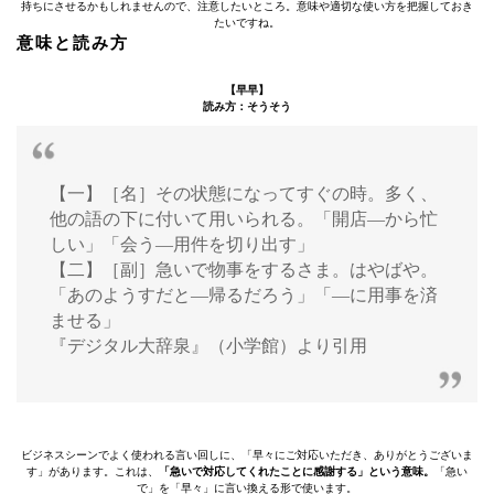
持ちにさせるかもしれませんので、注意したいところ。意味や適切な使い方を把握しておき
たいですね。
意味と読み方
【早早】
読み方：そうそう
【一】［名］その状態になってすぐの時。多く、
他の語の下に付いて用いられる。「開店—から忙
しい」「会う—用件を切り出す」
【二】［副］急いで物事をするさま。はやばや。
「あのようすだと—帰るだろう」「—に用事を済
ませる」
『デジタル大辞泉』（小学館）より引用
ビジネスシーンでよく使われる言い回しに、「早々にご対応いただき、ありがとうございま
す」があります。これは、
「急いで対応してくれたことに感謝する」という意味。
「急い
で」を「早々」に言い換える形で使います。