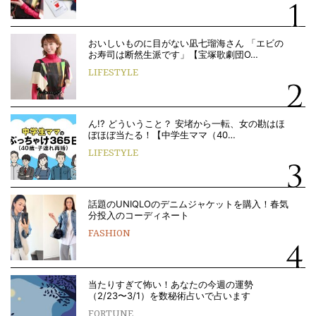
おいしいものに目がない凪七瑠海さん 「エビの
お寿司は断然生派です」【宝塚歌劇団O…
LIFESTYLE
ん!? どういうこと？ 安堵から一転、女の勘はほ
ぼほぼ当たる！【中学生ママ（40…
LIFESTYLE
話題のUNIQLOのデニムジャケットを購入！春気
分投入のコーディネート
FASHION
当たりすぎて怖い！あなたの今週の運勢
（2/23〜3/1）を数秘術占いで占います
FORTUNE