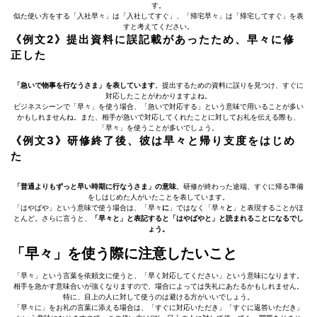
す。
似た使い方をする「入社早々」は「入社してすぐ」、「帰宅早々」は「帰宅してすぐ」を表
すと考えてください。
《例文2》提出資料に誤記載があったため、早々に修
正した
「急いで物事を行なうさま」を表しています
。提出するための資料に誤りを見つけ、すぐに
対応したことがわかりますよね。
ビジネスシーンで「早々」を使う場合、「急いで対応する」という意味で用いることが多い
かもしれませんね。また、相手が急いで対応してくれたことに対してお礼を伝える際も、
「早々」を使うことが多いでしょう。
《例文3》研修終了後、彼は早々と帰り支度をはじめ
た
「普通よりもずっと早い時期に行なうさま」の意味
。研修が終わった途端、すぐに帰る準備
をしはじめた人がいたことを表しています。
「はやばや」という意味で使う場合は、「早々
に
」ではなく「早々
と
」と表現することがほ
とんど。さらに言うと、
「早々と」と表記すると「はやばやと」と読まれることになるでし
ょう。
「早々」を使う際に注意したいこと
「早々」という言葉を依頼文に使うと、「早く対応してください」という意味になります。
相手を急かす意味合いが強くなりますので、場合によっては失礼にあたるかもしれません。
特に、目上の人に対して使うのは避ける方がいいでしょう。
「早々に」をお礼の言葉に添える場合は、「すぐに対応いただき」「すぐに返答いただき」