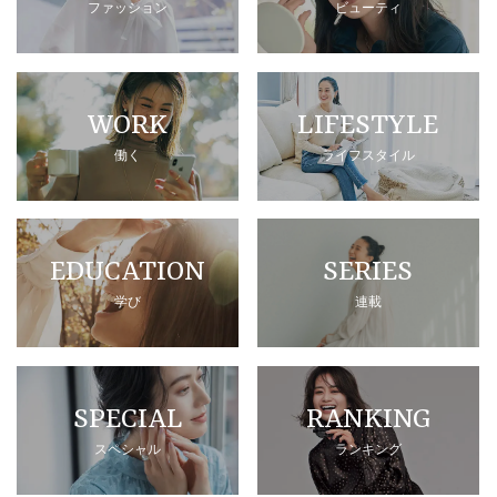
ファッション
ビューティ
WORK
LIFESTYLE
働く
ライフスタイル
EDUCATION
SERIES
学び
連載
SPECIAL
RANKING
スペシャル
ランキング