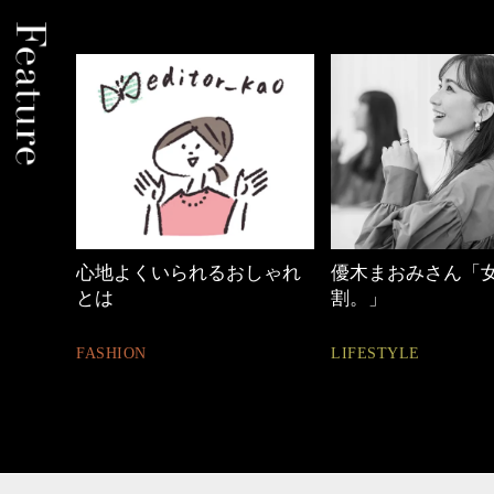
中身
心地よくいられるおしゃれ
優木まおみさん「
とは
割。」
FASHION
LIFESTYLE