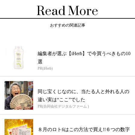
Read More
おすすめの関連記事
編集者が選ぶ【iHerb】で今買うべきもの10
選
PR(iHerb)
同じ宝くじなのに、当たる人と外れる人の
違い実は“ここ”でした
PR(合同会社デジタルファーム )
８月のロト6はこの方法で買え!!６つの数字