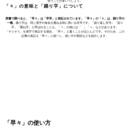
使うことが多いでしょう。
「々」の意味と「踊り字」について
辞書で調べると、「早々」は「早早」と表記されています。「早々」の「々」は、踊り字の
一種
。踊り字は、同じ漢字や仮名を重ねる時に用いる符号です。「繰り返し符号」「送り
字」「重ね字」と呼ばれることも。「々」の他には「ゝ」「々」などがあります。
「そうそう」を漢字で表記する場合、「早々」と書くことがほとんどです。そのため、この
記事の表記も「早々」に統一し、使い方や類語などを紹介します。
「早々」の使い方