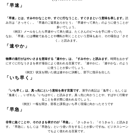
「早速」
「早速」とは、すみやかなことや、すぐに行なうこと、すぐさまという意味を表します。
読
み方は「さっそく」。「早速のご返答ありがとう」「早速やって来た」のように使うことが
多いでしょう。
《例文》メールをしたら早速やって来た彼は、たくさんのビールを手に持っていた
なお、「早速」には機敏であることや機転が利くことという意味もあり、その場合は「さそ
く」と読みます。
「速やか」
物事の進行がはやいさまを意味する「速やか」は、「すみやか」と読みます
。時間をおかず
にすぐに行なうさまを表す場合によく使われる言葉です。「速やかに」「速やかな」のよう
に使うことが多いでしょう。
《例文》状況を聞いた彼は速やかに決断し、部下に指示を出した
「いち早く」
「いち早く」は、真っ先にという意味を表す言葉です
。漢字の表記は「逸早く」もしくは
「逸速く」。いずれも「いちはやく」と読みます。真っ先に向かうことや、すばやく行動す
ることを表す際に使われるでしょう。
《例文》一報を聞き、部長と課長はいち早く現場に向かったそうです
「早急」
非常に急ぐことや、そのさまを表すのが「早急」
。「さっきゅう」「そうきゅう」と読みま
す。「早急に」もしくは「早急な」という使い方をすることが多いですね。ビジネスシーン
でもよく使われる言葉です。