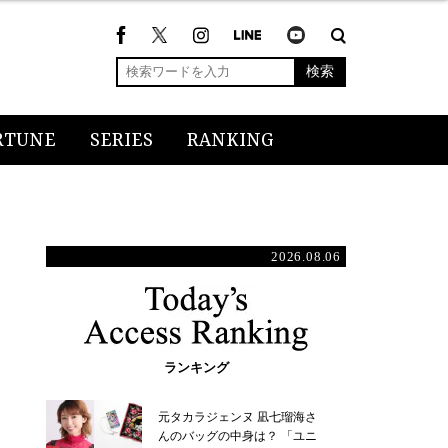
検索
RTUNE
SERIES
RANKING
2026.08.06
ランキング
元タカラジェンヌ 凪七瑠海さ
んのバッグの中身は？ 「ユニ