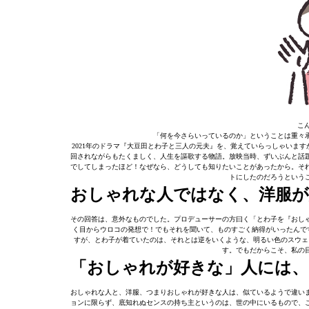
こん
「何を今さらいっているのか」ということは重々
2021年のドラマ『大豆田とわ子と三人の元夫』を、覚えていらっしゃいます
回されながらもたくましく、人生を謳歌する物語。放映当時、ずいぶんと話
でしてしまったほど！なぜなら、どうしても知りたいことがあったから。そ
トにしたのだろうという
おしゃれな人ではなく、洋服が
その回答は、意外なものでした。プロデューサーの方曰く「とわ子を『おし
く目からウロコの発想で！でもそれを聞いて、ものすごく納得がいったんで
すが、とわ子が着ていたのは、それとは逆をいくような、明るい色のスウェ
す。でもだからこそ、私の
「おしゃれが好きな」人には
おしゃれな人と、洋服、つまりおしゃれが好きな人は、似ているようで違い
ョンに限らず、底知れぬセンスの持ち主というのは、世の中にいるもので、