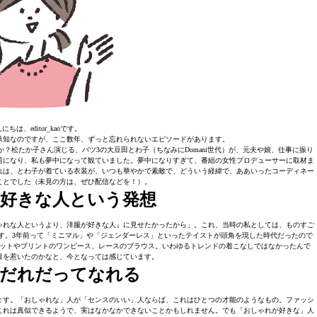
にちは、editor_kaoです。
承知なのですが、ここ数年、ずっと忘れられないエピソードがあります。
か？松たか子さん演じる、バツ3の大豆田とわ子（ちなみにDomani世代）が、元夫や娘、仕事に振り
題になり、私も夢中になって観ていました。夢中になりすぎて、番組の女性プロデューサーに取材ま
れは、とわ子が着ている衣装が、いつも華やかで素敵で、どういう経緯で、ああいったコーディネー
ことでした（未見の方は、ぜひ配信などを！）。
好きな人という発想
ゃれな人というより、洋服が好きな人』に見せたかったから」。これ、当時の私としては、ものすご
す。3年前って「ミニマル」や「ジェンダーレス」といったテイストが頭角を現した時代だったので
ットやプリントのワンピース、レースのブラウス。いわゆるトレンドの着こなしではなかったんで
目を惹いたのかなと、今となっては感じています。
、だれだってなれる
ます。「おしゃれな」人が「センスのいい」人ならば、これはひとつの才能のようなもの。ファッシ
これは真似できるようで、実はなかなかできないことかもしれません。でも「おしゃれが好きな」人