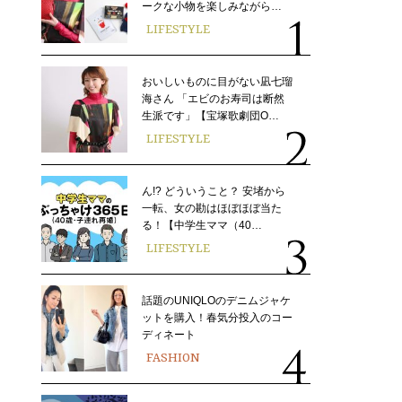
ークな小物を楽しみながら…
LIFESTYLE
おいしいものに目がない凪七瑠
海さん 「エビのお寿司は断然
生派です」【宝塚歌劇団O…
LIFESTYLE
ん!? どういうこと？ 安堵から
一転、女の勘はほぼほぼ当た
る！【中学生ママ（40…
LIFESTYLE
話題のUNIQLOのデニムジャケ
ットを購入！春気分投入のコー
ディネート
FASHION