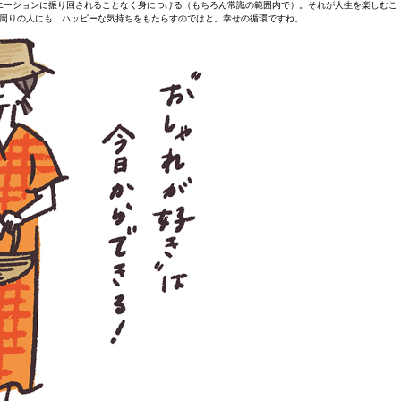
エーションに振り回されることなく身につける（もちろん常識の範囲内で）。それが人生を楽しむこ
周りの人にも、ハッピーな気持ちをもたらすのではと。幸せの循環ですね。