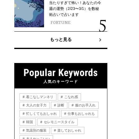
当たりすぎて怖い！あなたの今
週の運勢（2/23〜3/1）を数秘
術占いで占います
FORTUNE
もっと見る
人気のキーワード
着こなしマンネリ
こなれ感
大人の女子力
診断
服のお手入れ
忙しくてもおしゃれ
仕事もおしゃれも
韓国
セレモニースタイル
気温別の服装
楽しておしゃれ
大人かっこいい