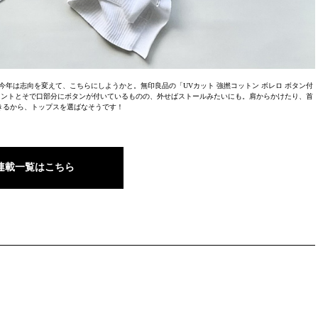
年は志向を変えて、こちらにしようかと。無印良品の「UVカット 強撚コットン ボレロ ボタン付
ロントとそで口部分にボタンが付いているものの、外せばストールみたいにも。肩からかけたり、首
きるから、トップスを選ばなそうです！
連載一覧はこちら