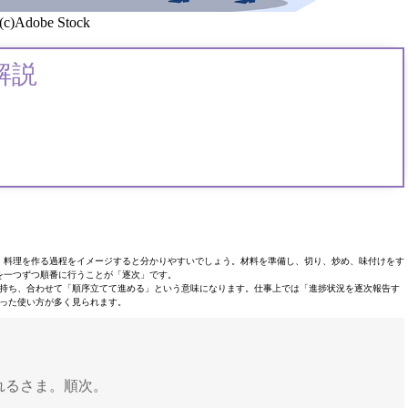
(c)Adobe Stock
解説
、料理を作る過程をイメージすると分かりやすいでしょう。材料を準備し、切り、炒め、味付けをす
を一つずつ順番に行うことが「逐次」です。
持ち、合わせて「順序立てて進める」という意味になります。仕事上では「進捗状況を逐次報告す
った使い方が多く見られます。
れるさま。順次。