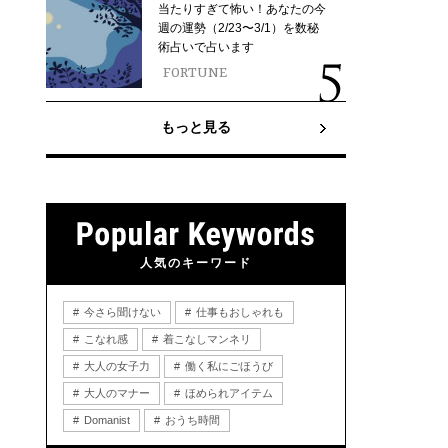
当たりすぎて怖い！あなたの今
週の運勢（2/23〜3/1）を数秘
術占いで占います
FORTUNE
もっと見る
人気のキーワード
今さら聞けない
仕事もおしゃれも
こなれ感
着こなしマンネリ
大人の女子力
働く私にごほうび
大人のマナー
ほめられアイテム
Domanist
おうち時間