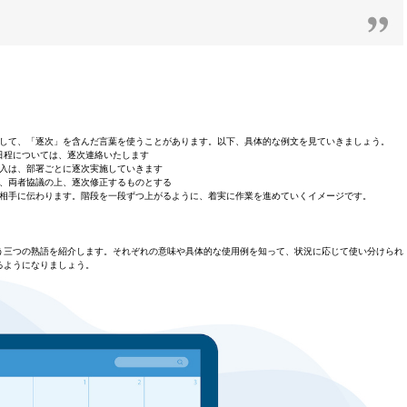
して、「逐次」を含んだ言葉を使うことがあります。以下、具体的な例文を見ていきましょう。
日程については、逐次連絡いたします
入は、部署ごとに逐次実施していきます
、両者協議の上、逐次修正するものとする
相手に伝わります。階段を一段ずつ上がるように、着実に作業を進めていくイメージです。
う三つの熟語を紹介します。それぞれの意味や具体的な使用例を知って、状況に応じて使い分けられ
るようになりましょう。