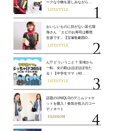
ークな小物を楽しみながら…
LIFESTYLE
おいしいものに目がない凪七瑠
海さん 「エビのお寿司は断然
生派です」【宝塚歌劇団O…
LIFESTYLE
ん!? どういうこと？ 安堵から
一転、女の勘はほぼほぼ当た
る！【中学生ママ（40…
LIFESTYLE
話題のUNIQLOのデニムジャケ
ットを購入！春気分投入のコー
ディネート
FASHION