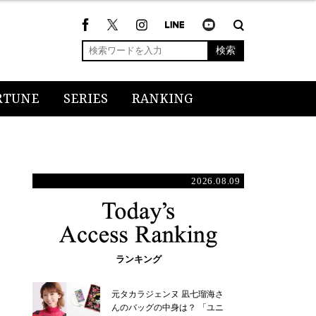
検索
RTUNE
SERIES
RANKING
2026.08.09
ランキング
元タカラジェンヌ 凪七瑠海さ
んのバッグの中身は？ 「ユニ