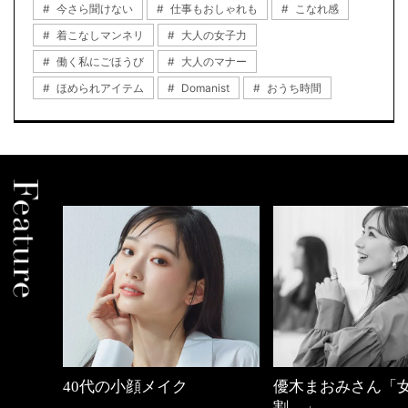
今さら聞けない
仕事もおしゃれも
こなれ感
着こなしマンネリ
大人の女子力
働く私にごほうび
大人のマナー
ほめられアイテム
Domanist
おうち時間
代の小顔メイク
優木まおみさん「女の時間
心
割。」
と