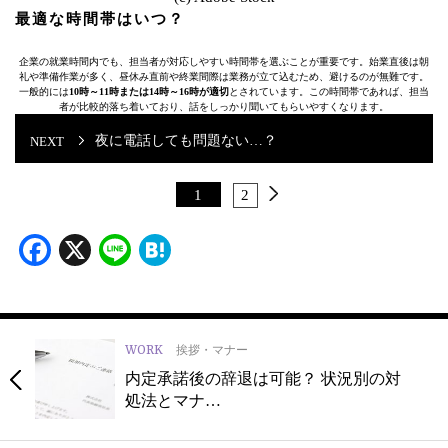
最適な時間帯はいつ？
企業の就業時間内でも、担当者が対応しやすい時間帯を選ぶことが重要です。始業直後は朝
礼や準備作業が多く、昼休み直前や終業間際は業務が立て込むため、避けるのが無難です。
一般的には
10時～11時または14時～16時が適切
とされています。この時間帯であれば、担当
者が比較的落ち着いており、話をしっかり聞いてもらいやすくなります。
夜に電話しても問題ない…？
1
2
Facebook
X
Line
Hatena
WORK
挨拶・マナー
内定承諾後の辞退は可能？ 状況別の対
処法とマナ…