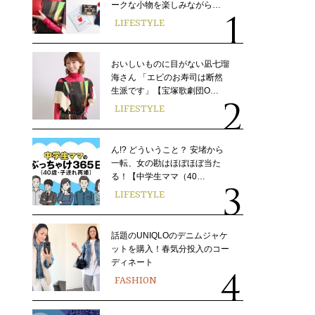
ークな小物を楽しみながら…
LIFESTYLE
おいしいものに目がない凪七瑠
海さん 「エビのお寿司は断然
生派です」【宝塚歌劇団O…
LIFESTYLE
ん!? どういうこと？ 安堵から
一転、女の勘はほぼほぼ当た
る！【中学生ママ（40…
LIFESTYLE
話題のUNIQLOのデニムジャケ
ットを購入！春気分投入のコー
ディネート
FASHION