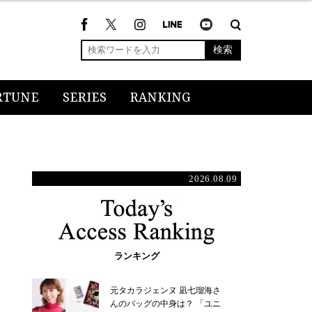
検索
RTUNE
SERIES
RANKING
2026.08.09
ランキング
元タカラジェンヌ 凪七瑠海さ
んのバッグの中身は？ 「ユニ