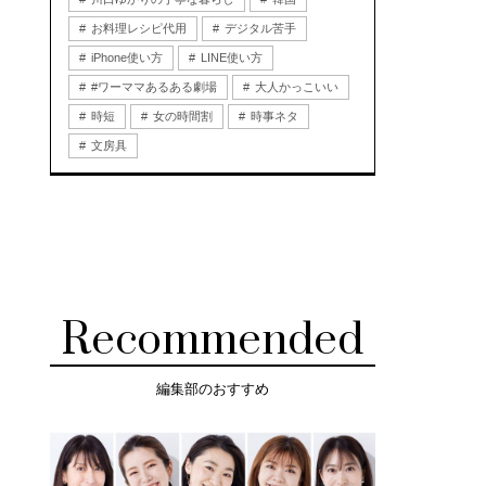
お料理レシピ代用
デジタル苦手
iPhone使い方
LINE使い方
#ワーママあるある劇場
大人かっこいい
時短
女の時間割
時事ネタ
文房具
Recommended
編集部のおすすめ