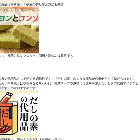
代用品は何を使う？献立の切り替え方法も紹介
知って代用方法をマスター。固形と顆粒の換算目安も
の素の代用品として使える調味料です。「だしの素」のような商品が代表例として挙げられます。
ため、中華風とはやや異なる味わいに。野菜スープや煮物にうま味を加えたいときの代用アイデアと
活用するのがおすすめです。
る調味料は、鶏がら？白だし？代用の注意点も