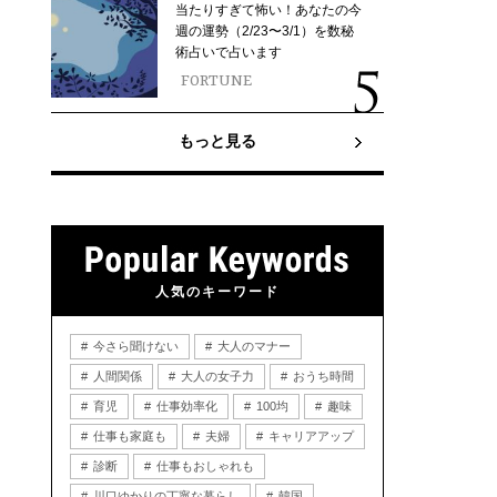
当たりすぎて怖い！あなたの今
週の運勢（2/23〜3/1）を数秘
術占いで占います
FORTUNE
もっと見る
人気のキーワード
今さら聞けない
大人のマナー
人間関係
大人の女子力
おうち時間
育児
仕事効率化
100均
趣味
仕事も家庭も
夫婦
キャリアアップ
診断
仕事もおしゃれも
川口ゆかりの丁寧な暮らし
韓国