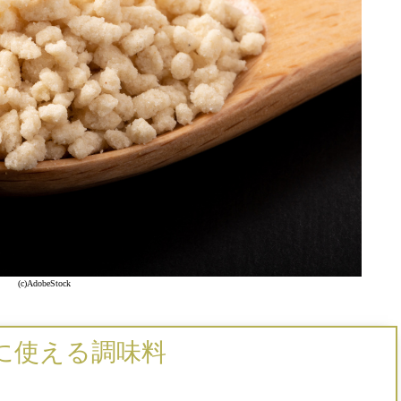
(c)AdobeStock
に使える調味料