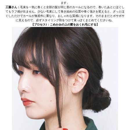
ます」
工藤さん：
毛束を一気に巻くと全部の髪が同じ形のカールになるので、巻いたあとにほぐし
てもラフ感が出ません。少ない毛束にして巻き始めの位置や巻く強さを変えると、ざっとほ
ぐしただけでカールが無造作に重なり、おしゃれな質感になります。そのままだとボサボサ
に見えるので、必ずスタイリング剤をつけて束っぽくまとめてくださいね。
【プロセス1：こめかみの上の髪をおくれ毛にする】