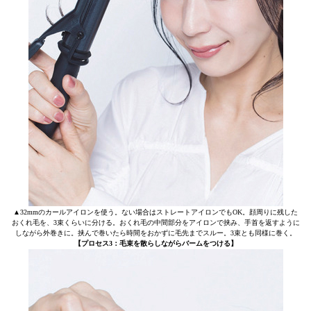
▲32mmのカールアイロンを使う。ない場合はストレートアイロンでもOK。顔周りに残した
おくれ毛を、3束くらいに分ける。おくれ毛の中間部分をアイロンで挟み、手首を返すように
しながら外巻きに。挟んで巻いたら時間をおかずに毛先までスルー。3束とも同様に巻く。
【プロセス3：毛束を散らしながらバームをつける】