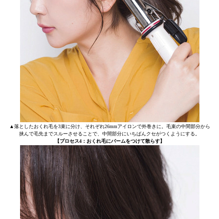
▲落としたおくれ毛を3束に分け、それぞれ26mmアイロンで外巻きに。毛束の中間部分から
挟んで毛先までスルーさせることで、中間部分にいちばんクセがつくようにする。
【プロセス4：おくれ毛にバームをつけて散らす】