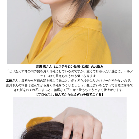
吉川 恵さん（エステサロン勤務･32歳）のお悩み
「とりあえず耳の前の髪をおくれ毛にしているのですが、重くて野暮ったい感じに。ヘルメ
ットっぽく見えちゃうのも気になります」
工藤さん：
最初から耳前の髪を残して結ぶと、多すぎた場合にリカバリーがきかないので、
吉川さんの場合は結んでからおくれ毛をつくりましょう。生えぎわをこすって自然に落ちて
きた髪をおくれ毛にすると、無理なく下ろせて量もちょうどよく仕上がります。
【プロセス1：結んでから生えぎわを指でこする】