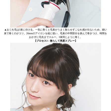
▲おくれ毛は3束に分ける。一気に巻くと毛束がうまく散らせずこなれ感が出ないため、細い
束で巻くのがコツ。26mmのアイロンを縦に使い、毛束の中間部分を挟んで巻きつけ、時間を
おかずに毛先までスルー。3束同じように巻く。
【プロセス3：散らして再度スプレー】