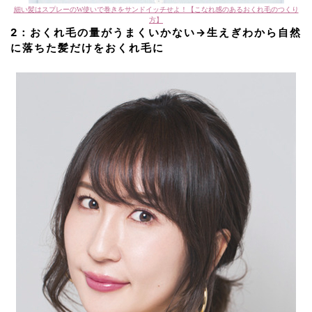
細い髪はスプレーのW使いで巻きをサンドイッチせよ！【こなれ感のあるおくれ毛のつくり
方】
2：おくれ毛の量がうまくいかない
→
生えぎわから自然
に落ちた髪だけをおくれ毛に