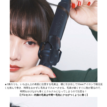
▲3束のうち、いちばん上の表面に位置する毛束は、横に引き出して32mmアイロンで根元近
くを挟んで巻き、時間をおかずに毛先までスルーさせる。毛束が細くすぐに熱が通るので、
時間をかけながら巻くとクルクルになってしまうので注意を！
【プロセス3：内側の毛束は中間〜毛先にクセがつくように巻く】