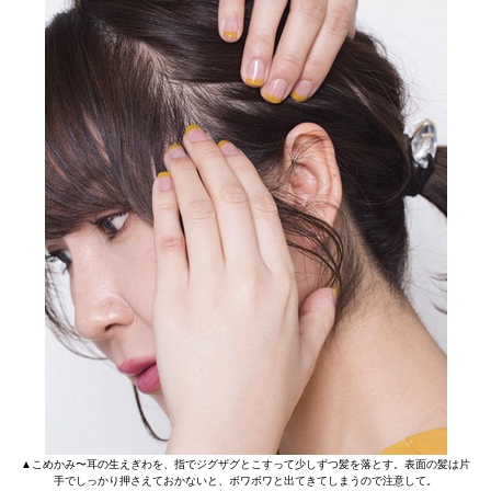
▲こめかみ〜耳の生えぎわを、指でジグザグとこすって少しずつ髪を落とす。表面の髪は片
手でしっかり押さえておかないと、ボワボワと出てきてしまうので注意して。