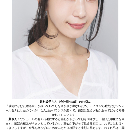
川村綾子さん（会社員･40歳）のお悩み
「以前にかけた縮毛矯正が残っていてしなやかさが出ないため、アイロンで毛先だけワンカ
ール巻きにしたのですが、なんだかバランスが悪くて。前髪は生えグセがあってぱっくり分
かれてしまいます」
工藤さん：
ワンカールのおくれ毛にすると重心が下がって顔も間延びし、老けた印象になり
ます。前髪の根元がペタンとしているのも、重心が下がって見える原因に。おでこ出しはす
っきりしますが、全部を出さずにこめかみあたりは隠すと小顔に見えます。おくれ毛は中間