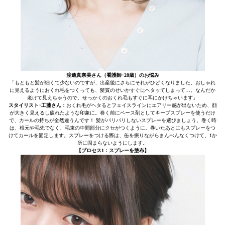
渡邊真奈美さん（看護師･28歳）のお悩み
「もともと髪が細くて少ないのですが、出産後にさらにそれがひどくなりました。おしゃれ
に見えるようにおくれ毛をつくっても、髪質のせいかすぐにヘタッてしまって…。なんだか
老けて見えちゃうので、せっかくのおくれ毛もすぐに耳にかけちゃいます」
スタイリスト･工藤さん：
おくれ毛がヘタるとフェイスラインにエアリー感が出ないため、顔
が大きく見えるし疲れたような印象に。巻く前にベース剤としてキープスプレーを使うだけ
で、カールの持ちが全然違うんです！ 髪がパリパリしないスプレーを選びましょう。巻く時
は、根元や毛先でなく、毛束の中間部分にクセがつくように。巻いたあとにもスプレーをつ
けてカールを固定します。スプレーをつける際は、缶を振りながらまんべんなくつけて、1か
所に固まらないようにします。
【プロセス1：スプレーを塗布】