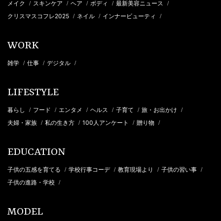
メイク
スキンケア
ヘア
ボディ
最新美容ニュース
/
/
/
/
/
クリスマスコフレ2025
ネイル
インナービューティ
/
/
/
WORK
雑学
仕事
デジタル
/
/
/
LIFESTYLE
暮らし
フード
エンタメ
ヘルス
子育て
旅・お出かけ
/
/
/
/
/
/
夫婦・家族
私の生き方
100人アンケート
贈り物
/
/
/
/
EDUCATION
子供の五感を育てる
学校行事コーデ
教育現場より
子供の習い事
/
/
/
/
子供の進路・学校
/
MODEL