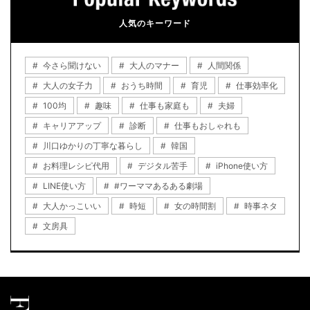
人気のキーワード
今さら聞けない
大人のマナー
人間関係
大人の女子力
おうち時間
育児
仕事効率化
100均
趣味
仕事も家庭も
夫婦
キャリアアップ
診断
仕事もおしゃれも
川口ゆかりの丁寧な暮らし
韓国
お料理レシピ代用
デジタル苦手
iPhone使い方
LINE使い方
#ワーママあるある劇場
大人かっこいい
時短
女の時間割
時事ネタ
文房具