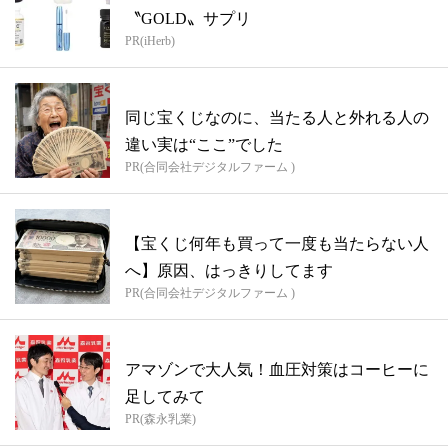
〝GOLD〟サプリ
PR(iHerb)
同じ宝くじなのに、当たる人と外れる人の
違い実は“ここ”でした
PR(合同会社デジタルファーム )
【宝くじ何年も買って一度も当たらない人
へ】原因、はっきりしてます
PR(合同会社デジタルファーム )
アマゾンで大人気！血圧対策はコーヒーに
足してみて
PR(森永乳業)