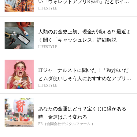
い「ウォレットアプリKyash」だとポイ
LIFESTYLE
ン...
人類のお金史上初、現金が消える!? 最近よ
く聞く「キャッシュレス」詳細解説
LIFESTYLE
ITジャーナルストに聞いた！「Pay払いだ
とムダ使いしそう人におすすめなアプリ
LIFESTYLE
は...
あなたの金運はどう？宝くじに縁がある
時、金運はこう変わる
PR（合同会社デジタルファーム ）