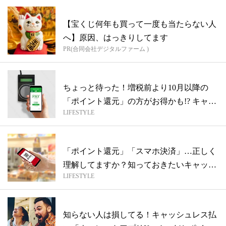
【宝くじ何年も買って一度も当たらない人
へ】原因、はっきりしてます
PR(合同会社デジタルファーム )
ちょっと待った！増税前より10月以降の
「ポイント還元」の方がお得かも!? キャ
LIFESTYLE
ッ...
「ポイント還元」「スマホ決済」…正しく
理解してますか？知っておきたいキャッシ
LIFESTYLE
ュレ...
知らない人は損してる！キャッシュレス払