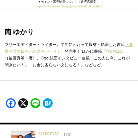
●ポイント還元制度について（政府広報室）
https://www.gov-online.go.jp/cam/shouhizei/cashless/
南 ゆかり
フリーエディター・ライター。半年にわたって取材・執筆した書籍
『真
夏も雪の日もかき氷おかわり！』
発売中！ ほかに書籍
『今の私は』
（後藤真希・著）、Oggi誌面インタビュー連載「この人に今、これが
聞きたい！」「お金に困らない女になる！」などなど。
Facebook
X
Line
Hatena
LIFESTYLE
お金