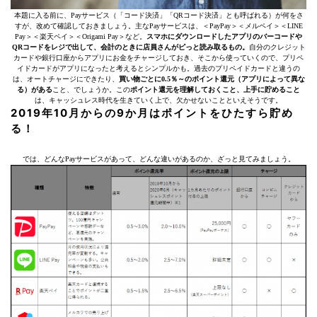
本題に入る前に、Payサービス（「コード決済」「QRコード決済」とも呼ばれる）が何をさ
すが、改めて確認しておきましょう。主なPayサービスは、＜PayPay＞＜メルペイ＞＜LINE
Pay＞＜楽天ペイ＞＜Origami Pay＞など。
スマホにダウンロードしたアプリのバーコードや
QRコードをレジで出して、会計のときに店員さんがピっと読み取るもの。
自分のクレジット
カードや銀行口座からアプリにお金をチャージしておき、そこから使っていくので、プリペ
イドカードがアプリになったと考えるとシンプルかも。過去のプリペイドカードと違うの
は、オートチャージにできたり、
買い物ごとに0.5％～のポイント還元（アプリによって異な
る）がある
こと、でしょうか。この
ポイント還元を理解しておくこと、上手に貯めること
は、キャッシュレス時代を生きていく上で、欠かせないことといえそうです。
2019年10月からの9か月はポイントをひたすら貯め
る！
では、どんなPayサービスがあって、どんな違いがあるのか、ざっと見てみましょう。