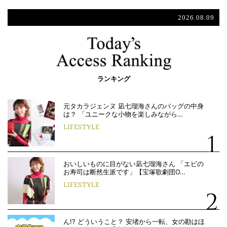
2026.08.09
ランキング
元タカラジェンヌ 凪七瑠海さんのバッグの中身
は？ 「ユニークな小物を楽しみながら…
LIFESTYLE
おいしいものに目がない凪七瑠海さん 「エビの
お寿司は断然生派です」【宝塚歌劇団O…
LIFESTYLE
ん!? どういうこと？ 安堵から一転、女の勘はほ