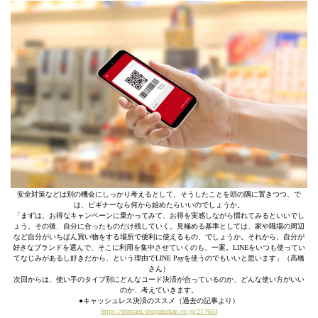
安全対策などは別の機会にしっかり考えるとして、そうしたことを頭の隅に置きつつ、で
は、ビギナーなら何から始めたらいいのでしょうか。
「まずは、お得なキャンペーンに乗かってみて、お得を実感しながら慣れてみるといいでし
ょう。その後、自分に合ったものだけ残していく。見極める基準としては、家や職場の周辺
など自分がいちばん買い物をする場所で便利に使えるもの、でしょうか。それから、自分が
好きなブランドを選んで、そこに利用を集中させていくのも、一案。LINEをいつも使ってい
てなじみがあるし好きだから、という理由でLINE Payを使うのでもいいと思います」（高橋
さん）
次回からは、使い手のタイプ別にどんなコード決済が合っているのか、どんな使い方がいい
のか、考えていきます。
●キャッシュレス決済のススメ（過去の記事より）
https://domani.shogakukan.co.jp/217603