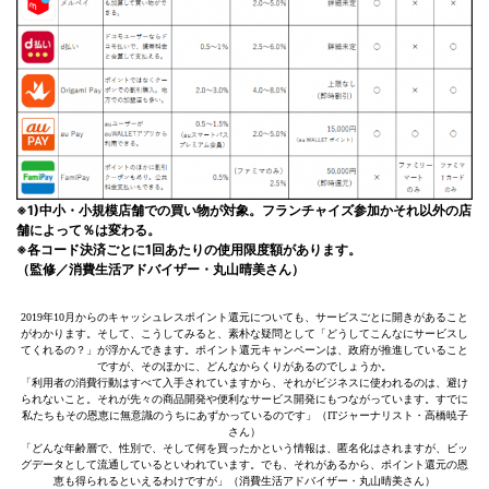
※1)中小・小規模店舗での買い物が対象。フランチャイズ参加かそれ以外の店
舗によって％は変わる。
※各コード決済ごとに1回あたりの使用限度額があります。
（監修／消費生活アドバイザー・丸山晴美さん）
2019年10月からのキャッシュレスポイント還元についても、サービスごとに開きがあること
がわかります。そして、こうしてみると、素朴な疑問として「どうしてこんなにサービスし
てくれるの？」が浮かんできます。ポイント還元キャンペーンは、政府が推進していること
ですが、そのほかに、どんなからくりがあるのでしょうか。
「利用者の消費行動はすべて入手されていますから、それがビジネスに使われるのは、避け
られないこと。それが先々の商品開発や便利なサービス開発にもつながっています。すでに
私たちもその恩恵に無意識のうちにあずかっているのです」（ITジャーナリスト・高橋暁子
さん）
「どんな年齢層で、性別で、そして何を買ったかという情報は、匿名化はされますが、ビッ
グデータとして流通しているといわれています。でも、それがあるから、ポイント還元の恩
恵も得られるといえるわけですが」（消費生活アドバイザー・丸山晴美さん）