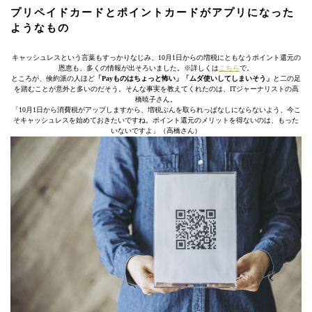
プリペイドカードとポイントカードがアプリになった
ようなもの
キャッシュレスという言葉もすっかりなじみ、10月1日からの増税にともなうポイント還元の
恩恵も、多くの情報が出そろいました。※詳しくは
こちら
で。
ところが、倹約派の人ほど
「Payものはちょっと怖い」「ムダ使いしてしまいそう」
と二の足
を踏むことが意外と多いのだそう。そんな事実を教えてくれたのは、ITジャーナリストの高
橋暁子さん。
「10月1日から消費税がアップしますから、増税ぶんを取られっぱなしにならないよう、今こ
そキャッシュレスを始めておきたいですね。ポイント還元のメリットを得ないのは、もった
いないですよ」（高橋さん）