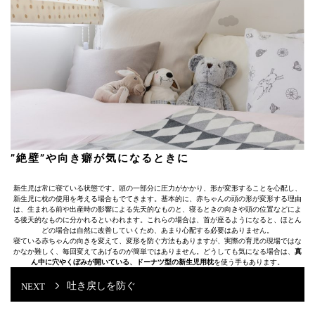
”絶壁”や向き癖が気になるときに
新生児は常に寝ている状態です。頭の一部分に圧力がかかり、形が変形することを心配し、
新生児に枕の使用を考える場合もでてきます。基本的に、赤ちゃんの頭の形が変形する理由
は、生まれる前や出産時の影響による先天的なものと、寝るときの向きや頭の位置などによ
る後天的なものに分かれるといわれます。これらの場合は、首が座るようになると、ほとん
どの場合は自然に改善していくため、あまり心配する必要はありません。
寝ている赤ちゃんの向きを変えて、変形を防ぐ方法もありますが、実際の育児の現場ではな
かなか難しく、毎回変えてあげるのが簡単ではありません。どうしても気になる場合は、
真
ん中に穴やくぼみが開いている、ドーナツ型の新生児用枕
を使う手もあります。
吐き戻しを防ぐ