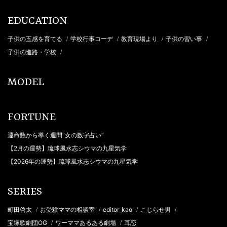
EDUCATION
子供の五感を育てる
学校行事コーデ
教育現場より
子供の習い事
/
/
/
/
子供の進路・学校
/
MODEL
FORTUNE
運命数から導く週間“女の数字占い”
【2月の運勢】琉球風水志シウマの九星気学
【2026年の運勢】琉球風水志シウマの九星気学
SERIES
町田啓太
お受験ママの相談室
editor_kao
こじらせ男
/
/
/
/
宝塚歌劇団OG
ワーママあるある劇場
耳恋
/
/