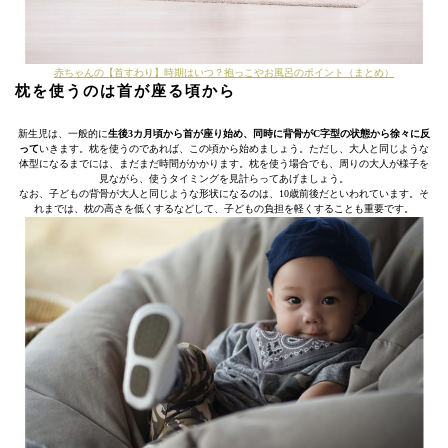
赤ちゃんの【首すわり】時期はいつ？抱っこやお風呂のポイント（まとめ）
枕を使うのは首が座る頃から
新生児は、一般的に
生後3カ月頃から首が座り始め、同時に背骨がC字型の状態から徐々に反
って
いきます。枕を使うのであれば、この頃から始めましょう。ただし、大人と同じような
体型になるまでには、まだまだ時間がかかります。枕を使う場合でも、周りの大人が様子を
見ながら、使うタイミングを見計らってあげましょう。
なお、子どもの背骨が大人と同じような形状になるのは、10歳前後だといわれています。そ
れまでは、枕の高さを低くするなどして、子どもの負担を軽くすることも重要です。