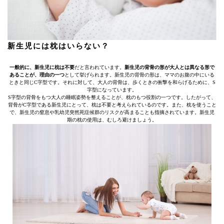
新生児には枕はいらない？
一般的に、新生児に枕は不要
だと言われています。
新生児の背骨の形が大人とは異なる形で
あることが、理由の一つ
として挙げられます。新生児の背骨の形は、ママのお腹の中にいる
ときと同じC字型です。それに対して、大人の背骨は、歩くときの衝撃を和らげるために、S
字型になっています。
S字型の背骨をもつ大人の睡眠姿勢を整えることが、枕のもつ役割の一つです。したがって、
背骨がC字型である新生児にとって、枕は不要と考えられているのです。また、枕を使うこと
で、新生児の窒息や乳幼児突然死症候群のリスクが高まることも指摘されています。新生児
期の枕の使用は、むしろ避けましょう。