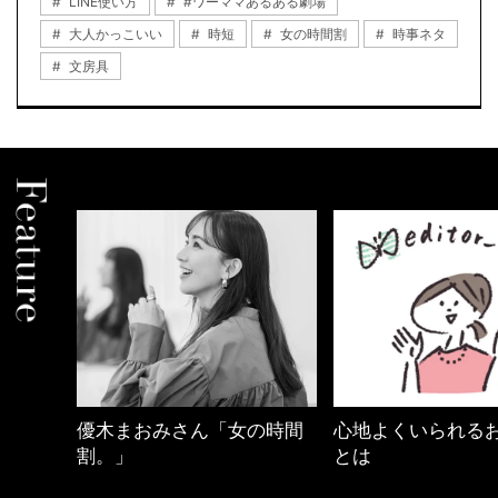
LINE使い方
#ワーママあるある劇場
大人かっこいい
時短
女の時間割
時事ネタ
文房具
さん「女の時間
心地よくいられるおしゃれ
【ワーマ
とは
ュアル通