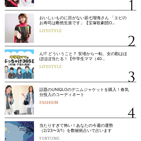
おいしいものに目がない凪七瑠海さん 「エビの
お寿司は断然生派です」【宝塚歌劇団O…
LIFESTYLE
ん!? どういうこと？ 安堵から一転、女の勘はほ
ぼほぼ当たる！【中学生ママ（40…
LIFESTYLE
話題のUNIQLOのデニムジャケットを購入！春気
分投入のコーディネート
FASHION
当たりすぎて怖い！あなたの今週の運勢
（2/23〜3/1）を数秘術占いで占います
FORTUNE