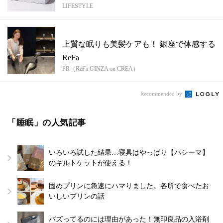
LIFESTYLE
上質な眠りも美髪ケアも！ 銀座で体感する
ReFa
PR（ReFa GINZA on CREA）
Recommended by
「睡眠」の人気記事
いろいろ試した結果…寝具はやっぱり【パシーマ】
のキルトケットが使える！
固めプリンに急速にハマりました。各所で食べたお
いしいプリンの話
バズってるのには理由があった！無印良品の入浴剤