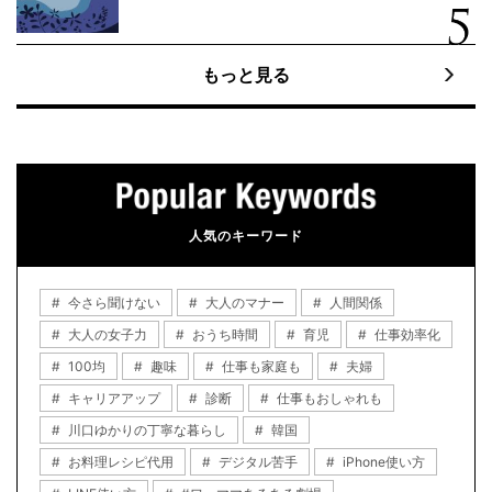
もっと見る
人気のキーワード
今さら聞けない
大人のマナー
人間関係
大人の女子力
おうち時間
育児
仕事効率化
100均
趣味
仕事も家庭も
夫婦
キャリアアップ
診断
仕事もおしゃれも
川口ゆかりの丁寧な暮らし
韓国
お料理レシピ代用
デジタル苦手
iPhone使い方