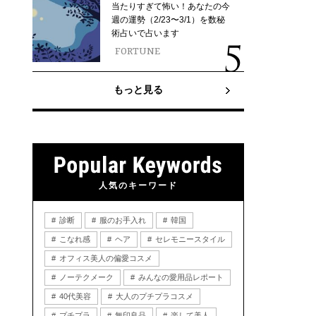
当たりすぎて怖い！あなたの今
週の運勢（2/23〜3/1）を数秘
術占いで占います
FORTUNE
もっと見る
人気のキーワード
診断
服のお手入れ
韓国
こなれ感
ヘア
セレモニースタイル
オフィス美人の偏愛コスメ
ノーテクメーク
みんなの愛用品レポート
40代美容
大人のプチプラコスメ
プチプラ
無印良品
楽して美人