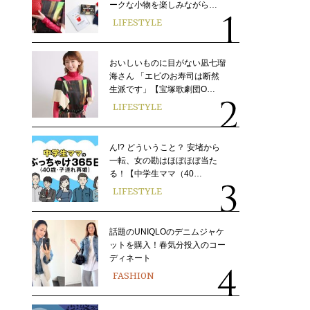
ークな小物を楽しみながら…
LIFESTYLE
おいしいものに目がない凪七瑠
海さん 「エビのお寿司は断然
生派です」【宝塚歌劇団O…
LIFESTYLE
ん!? どういうこと？ 安堵から
一転、女の勘はほぼほぼ当た
る！【中学生ママ（40…
LIFESTYLE
話題のUNIQLOのデニムジャケ
ットを購入！春気分投入のコー
ディネート
FASHION