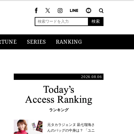
検索
RTUNE
SERIES
RANKING
2026.08.06
ランキング
元タカラジェンヌ 凪七瑠海さ
んのバッグの中身は？ 「ユニ