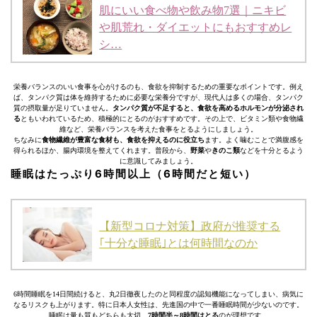
肌にいい食べ物や飲み物7選｜ニキビ
や肌荒れ・ダイエットにもおすすめレ
シ…
栄養バランスのいい食事を心がけるのも、食欲を抑制するための重要なポイントです。例え
ば、タンパク質は体を維持するために必要な栄養分ですが、現代人は多くの場合、タンパク
質の摂取量が足りていません。
タンパク質が不足すると、食欲を高めるホルモンが分泌され
る
ともいわれているため、積極的にとるのがおすすめです。その上で、ビタミン類や食物繊
維など、栄養バランスを考えた食事をとるようにしましょう。
ちなみに
食物繊維が豊富な食材も、食欲を抑えるのに役立ち
ます。よく噛むことで満腹感を
得られるほか、腸内環境を整えてくれます。普段から、
野菜
や
きのこ類
などを十分とるよう
に意識してみましょう。
睡眠はたっぷり6時間以上（6時間だと短い）
【新型コロナ対策】政府が推奨する
｢十分な睡眠｣とは何時間なのか
6時間睡眠を14日間続けると、丸2日徹夜したのと同程度の認知機能になってしまい、病気に
なるリスクも上がります。特に日本人女性は、先進国の中で一番睡眠時間が少ないのです。
睡眠は量も質もどちらも大切、
7時間半～8時間はとる
のが理想です。