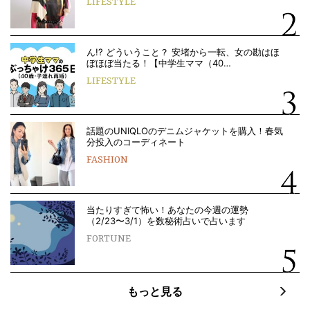
LIFESTYLE
ん!? どういうこと？ 安堵から一転、女の勘はほ
ぼほぼ当たる！【中学生ママ（40…
LIFESTYLE
話題のUNIQLOのデニムジャケットを購入！春気
分投入のコーディネート
FASHION
当たりすぎて怖い！あなたの今週の運勢
（2/23〜3/1）を数秘術占いで占います
FORTUNE
もっと見る