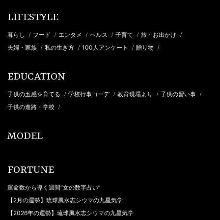
LIFESTYLE
暮らし
フード
エンタメ
ヘルス
子育て
旅・お出かけ
/
/
/
/
/
/
夫婦・家族
私の生き方
100人アンケート
贈り物
/
/
/
/
EDUCATION
子供の五感を育てる
学校行事コーデ
教育現場より
子供の習い事
/
/
/
/
子供の進路・学校
/
MODEL
FORTUNE
運命数から導く週間“女の数字占い”
【2月の運勢】琉球風水志シウマの九星気学
【2026年の運勢】琉球風水志シウマの九星気学