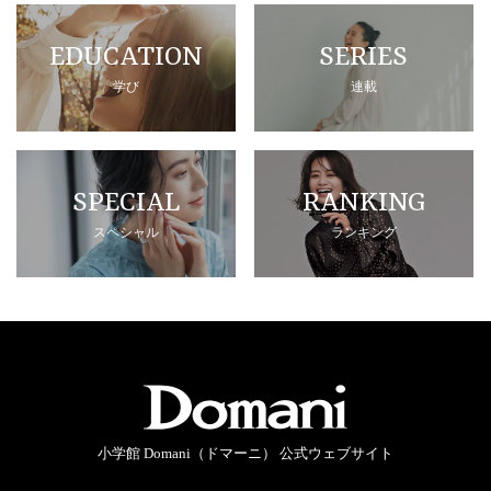
EDUCATION
SERIES
学び
連載
SPECIAL
RANKING
スペシャル
ランキング
小学館 Domani（ドマーニ） 公式ウェブサイト