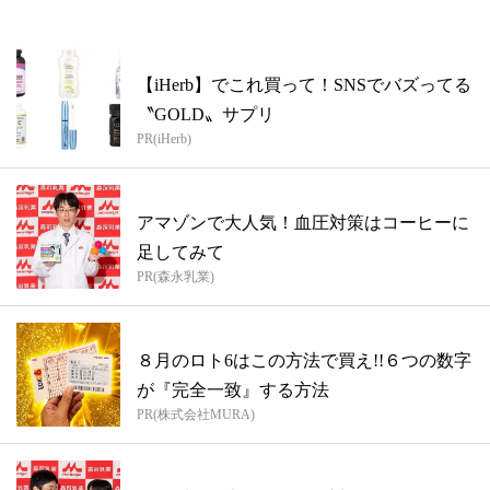
【iHerb】でこれ買って！SNSでバズってる
〝GOLD〟サプリ
PR(iHerb)
アマゾンで大人気！血圧対策はコーヒーに
足してみて
PR(森永乳業)
８月のロト6はこの方法で買え!!６つの数字
が『完全一致』する方法
PR(株式会社MURA)