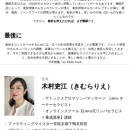
睡眠不足の人は、1日385キロカロリー余計に摂取しているというデータもあります。睡眠不
足によって、食欲増進ホルモンのグレリンが増え、食欲抑制ホルモンのレプチンが減り、糖
分、脂肪、ジャンクフードの摂取が増えます。食欲が増え、甘いものや油っぽいものを食べ
たくなるのです。
ですから、
食欲を抑えたければ、まず睡眠
です。
最後に
食欲をコントロールするためには、日々の生活習慣を見直すことが重要です。 ストレス管理
やホルモンバランスの調整、栄養のバランスを整えることで、自然と食欲も安定してきま
す。今すぐ実践できる小さな変化から始めて、健康的なライフスタイルを手に入れましょ
う。自分自身を大切にすることが、美しい毎日へと繋がりますよ。
TOP画像／(c) Adobe Stock
監修
木村吏江（きむらりえ）
・デトックスアロマリンパマッサージ Lieru オ
ーナーセラピスト
・オンラインスクール【Lieru式リンパセラピス
ト養成講座】講師
・ファスティングマイスター学院京都下鴨支部長