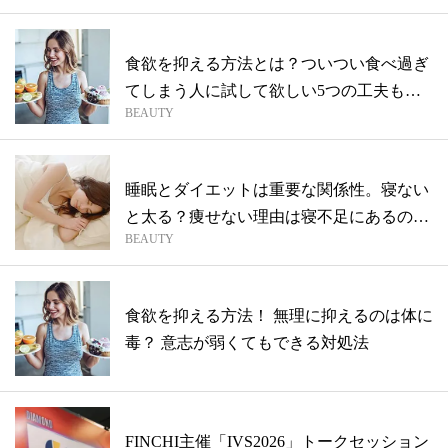
食欲を抑える方法とは？ついつい食べ過ぎ
てしまう人に試して欲しい5つの工夫も解
BEAUTY
説！
睡眠とダイエットは重要な関係性。寝ない
と太る？痩せない理由は寝不足にあるのか
BEAUTY
も
食欲を抑える方法！ 無理に抑えるのは体に
毒？ 意志が弱くてもできる対処法
FINCHI主催「IVS2026」トークセッション