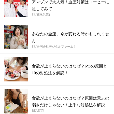
アマゾンで大人気！血圧対策はコーヒーに
足してみて
PR(森永乳業)
あなたの金運、今が変わる時かもしれませ
ん
PR(合同会社デジタルファーム )
食欲が止まらないのはなぜ？6つの原因と
10の対処法を解説！
食欲が止まらないのはなぜ？原因は意志の
弱さだけじゃない！上手な対処法を解説し
BEAUTY
ます