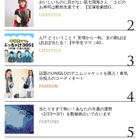
おいしいものに目がない凪七瑠海さん 「エビの
お寿司は断然生派です」【宝塚歌劇団O…
LIFESTYLE
ん!? どういうこと？ 安堵から一転、女の勘はほ
ぼほぼ当たる！【中学生ママ（40…
LIFESTYLE
話題のUNIQLOのデニムジャケットを購入！春気
分投入のコーディネート
FASHION
当たりすぎて怖い！あなたの今週の運勢
（2/23〜3/1）を数秘術占いで占います
FORTUNE