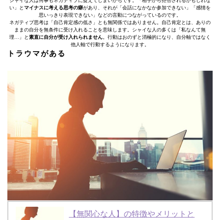
シャイな人は何事もネガティブに捉えてしまいがちです。「相手から拒否されるかもしれな
い」と
マイナスに考える思考の癖
があり、それが「会話になかなか参加できない」「感情を
思いっきり表現できない」などの言動につながっているのです。
ネガティブ思考は「自己肯定感の低さ」とも無関係ではありません。自己肯定とは、ありの
ままの自分を無条件に受け入れることを意味します。シャイな人の多くは「私なんて無
理…」と
素直に自分が受け入れられません
。行動はおのずと消極的になり、自分軸ではなく
他人軸で行動するようになります。
トラウマがある
【無関心な人】の特徴やメリットと