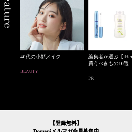
編集者が選ぶ【iHerb】で今
【ワーママのきれ
買うべきもの10選
ュアル通勤】
PR
FASHION
【登録無料】
Domaniメルマガ会員募集中