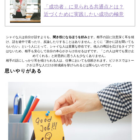
「成功者」に見られる共通点とは？
近づくために実践したい成功の極意
シャイな人は自分が話すよりも、
聞き役になるほうを好み
ます。相手の話に注意深く耳を傾
け、話を途中で遮ったり、反論したりすることはありません。とくに「誰かに話を聞いても
らいたい」という人にとって、シャイな人は貴重な存在です。他人の噂話を広げるタイプで
はないため、相手も安心して自分の本心がさらけ出せるはずです。「この人は何でも受け止
めてくれる」と好意的に思う人も少なくありません。
相手の話にしっかり耳を傾けられる人は、仕事においても信頼されます。ビジネスではトー
クが上手な人だけが好成績を挙げられるとは限らないのです。
思いやりがある