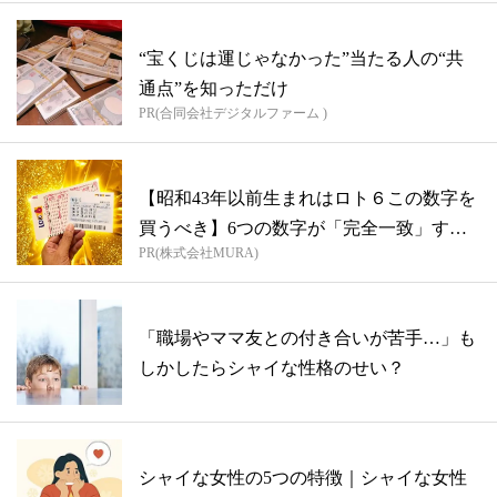
“宝くじは運じゃなかった”当たる人の“共
通点”を知っただけ
PR(合同会社デジタルファーム )
【昭和43年以前生まれはロト６この数字を
買うべき】6つの数字が「完全一致」する
PR(株式会社MURA)
方...
「職場やママ友との付き合いが苦手…」も
しかしたらシャイな性格のせい？
シャイな女性の5つの特徴｜シャイな女性