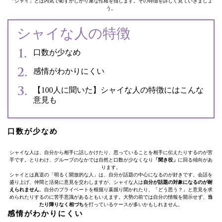
「シャイ」とは内気で恥ずかしがり屋な性格を指します。その特徴を詳しく見ていきましょ
う。
シャイな人の特徴
口数が少なめ
感情がわかりにくい
【100人に聞いた】シャイな人の特徴にはこんな
意見も
口数が少なめ
シャイな人は、自分から相手に話しかけたり、思っていることを相手に伝えたりするのが苦
手です。とりわけ、グループのなかでは自然と口数が少なくなり
「聞き役」
に回る傾向があ
ります。
シャイとは真逆の「明るく開放的な人」は、自分が話題の中心になるのが好きです。会話を
盛り上げ、仲間と活発に意見を交わしますが、シャイな人は
自分が話題の対象になるのが耐
えられません
。自分のプライベートを根掘り葉掘り聞かれたり、「どう思う？」と意見を求
められたりするのに苦手意識があるともいえます。大勢の前では自分の情報を開示せず、
当
たり障りなく相づち
を打っているケースが多いかもしれません。
感情がわかりにくい