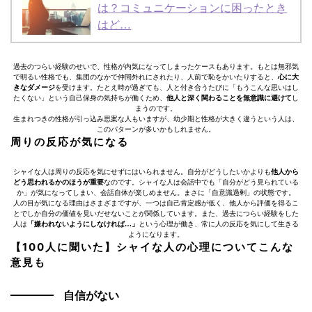
は？コミュニケーションに困ったとき
はど…
過去のつらい経験のせいで、性格が内気になってしまったケースもあります。もとは無邪気
で明るい性格でも、集団のなかで仲間外れにされたり、人前で恥をかいたりすると、
心に大
きなダメージ
を受けます。たとえ時が過ぎても、人と付き合うたびに「もうこんな思いはし
たくない」という自己保身の気持ちが働くため、
他人と深く関わることを無意識に避けて
し
まうのです。
生まれつきの性格が引っ込み思案な人もいますが、幼少期と性格が大きく違うという人は、
このパターンが多いかもしれません。
周りの反応が気になる
シャイな人は周りの反応を気にせずにはいられません。自分がどうしたいかよりも
他人から
どう思われるかのほうが重要
なのです。シャイな人は会話中でも「自分がどう見られている
か」が気になってしまい、会話自体が楽しめません。まさに「自意識過剰」の状態です。
人の目が気になる理由はさまざまですが、一つは自己肯定感が低く、他人から評価を得るこ
とでしか自分の価値を見いだせないことが関係しています。また、過去につらい経験をした
人は
「嫌われないようにしなければ…」
という心理が働き、常に人の反応を気にして生きる
ようになります。
【100人に聞いた】シャイな人の心理についてこんな
意見も
自信がない