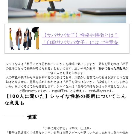
【サバサバ女子】性格や特徴とは？
「自称サバサバ女子」にはご注意を
シャイな人は「相手にどう思われているか」を極端に気にしますが、見方を変えれば「相手
の立場になって物事が考えられる」ともいえます。思いやりがあり、
相手に合った気配り
が
できる人とも捉えられます。
人の声色や表情から内面を察するのに長けており、大勢がいる前で人の面目を潰すような言
動はとりません。意見を求められたときは「相手を傷つけないか」「誤解を生んでしまわな
いか」をよく考えてから発言します。シャイな人は「自分の気持ちをはっきり言わない人」
と思われがちですが、これは相手のことを考えてこその結果なのです。
【100人に聞いた】シャイな性格の長所についてこん
な意見も
慎重
「丁寧に対応する」（30代・山形県）
「長所は思慮深くて慎重なところ。短所は自己アピールが乏しいためにまわりに良さが伝わ