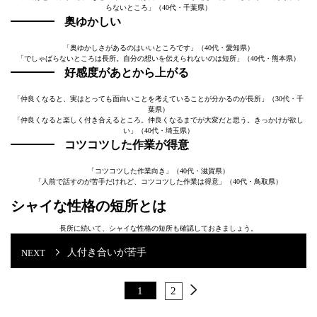
らないところ」（40代・千葉県）
奥ゆかしい
「奥ゆかしさがあるのはいいところです」（40代・愛知県）
「でしゃばらないところは長所。自分の想いを伝えられないのは短所」（40代・熊本県）
好感度があとから上がる
「仲良くなると、実はとっても面白いことを考えていることが分かるのが長所」（30代・千
葉県）
「仲良くなると楽しく付き合えるところ。仲良くなるまでが大変だと思う。きっかけが欲し
い」（40代・埼玉県）
コツコツした作業が得意
「コツコツした作業向き」（40代・滋賀県）
「人前で話すのが苦手だけれど、コツコツした作業は得意」（40代・鳥取県）
シャイな性格の短所とは
長所に続いて、シャイな性格の短所も確認しておきましょう。
人付き合いが苦手
1
2