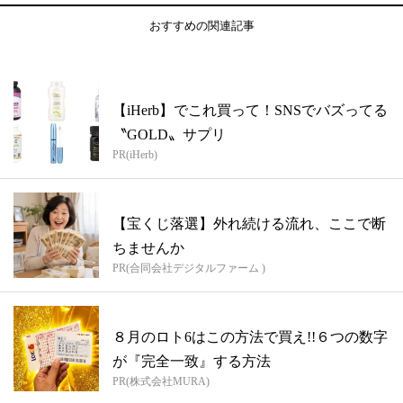
おすすめの関連記事
【iHerb】でこれ買って！SNSでバズってる
〝GOLD〟サプリ
PR(iHerb)
【宝くじ落選】外れ続ける流れ、ここで断
ちませんか
PR(合同会社デジタルファーム )
８月のロト6はこの方法で買え!!６つの数字
が『完全一致』する方法
PR(株式会社MURA)