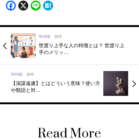
Facebook
X
Line
Hatena
WORK
雑学
世渡り上手な人の特徴とは？ 世渡り上
手のメリッ…
WORK
雑学
【深謀遠慮】とはどういう意味？使い方
や類語と対…
Read More