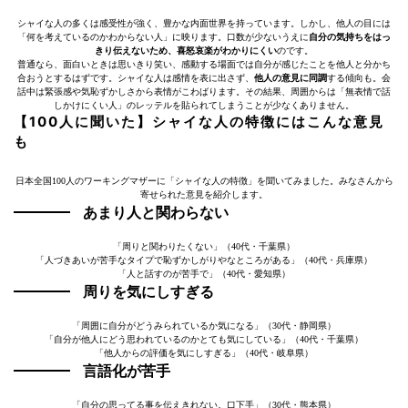
シャイな人の多くは感受性が強く、豊かな内面世界を持っています。しかし、他人の目には
「何を考えているのかわからない人」に映ります。口数が少ないうえに
自分の気持ちをはっ
きり伝えないため、喜怒哀楽がわかりにくい
のです。
普通なら、面白いときは思いきり笑い、感動する場面では自分が感じたことを他人と分かち
合おうとするはずです。シャイな人は感情を表に出さず、
他人の意見に同調
する傾向も。会
話中は緊張感や気恥ずかしさから表情がこわばります。その結果、周囲からは「無表情で話
しかけにくい人」のレッテルを貼られてしまうことが少なくありません。
【100人に聞いた】シャイな人の特徴にはこんな意見
も
日本全国100人のワーキングマザーに「シャイな人の特徴」を聞いてみました。みなさんから
寄せられた意見を紹介します。
あまり人と関わらない
「周りと関わりたくない」（40代・千葉県）
「人づきあいが苦手なタイプで恥ずかしがりやなところがある」（40代・兵庫県）
「人と話すのが苦手で」（40代・愛知県）
周りを気にしすぎる
「周囲に自分がどうみられているか気になる」（30代・静岡県）
「自分が他人にどう思われているのかとても気にしている」（40代・千葉県）
「他人からの評価を気にしすぎる」（40代・岐阜県）
言語化が苦手
「自分の思ってる事を伝えきれない。口下手」（30代・熊本県）