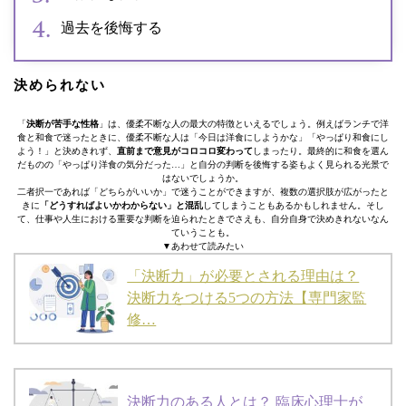
過去を後悔する
決められない
「
決断が苦手な性格
」は、優柔不断な人の最大の特徴といえるでしょう。例えばランチで洋
食と和食で迷ったときに、優柔不断な人は「今日は洋食にしようかな」「やっぱり和食にし
よう！」と決めきれず、
直前まで意見がコロコロ変わって
しまったり。最終的に和食を選ん
だものの「やっぱり洋食の気分だった…」と自分の判断を後悔する姿もよく見られる光景で
はないでしょうか。
二者択一であれば「どちらがいいか」で迷うことができますが、複数の選択肢が広がったと
きに
「どうすればよいかわからない」と混乱
してしまうこともあるかもしれません。そし
て、仕事や人生における重要な判断を迫られたときでさえも、自分自身で決めきれないなん
ていうことも。
▼あわせて読みたい
「決断力」が必要とされる理由は？
決断力をつける5つの方法【専門家監
修…
決断力のある人とは？ 臨床心理士が