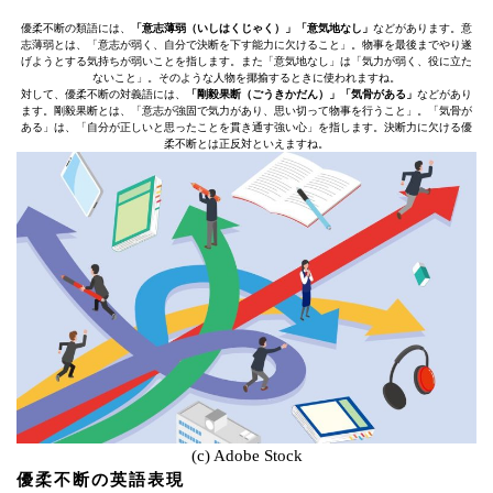
優柔不断の類語には、
「意志薄弱（いしはくじゃく）」「意気地なし」
などがあります。意
志薄弱とは、「意志が弱く、自分で決断を下す能力に欠けること」。物事を最後までやり遂
げようとする気持ちが弱いことを指します。また「意気地なし」は「気力が弱く、役に立た
ないこと」。そのような人物を揶揄するときに使われますね。
対して、優柔不断の対義語には、
「剛毅果断（ごうきかだん）」「気骨がある」
などがあり
ます。剛毅果断とは、「意志が強固で気力があり、思い切って物事を行うこと」。「気骨が
ある」は、「自分が正しいと思ったことを貫き通す強い心」を指します。決断力に欠ける優
柔不断とは正反対といえますね。
(c) Adobe Stock
優柔不断の英語表現