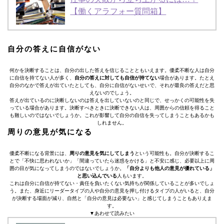
【働くアラフォー質問箱】
自分の答えに自信がない
何かを決断することは、自分の出した答えを信じることともいえます。優柔不断な人は自分
に自信を持てない人が多く、
自分の答えに対しても自信が持てない
場合があります。たとえ
自分のなかで答えが出ていたとしても、自分に自信がないせいで、それが最良の答えだと思
えないのでしょう。
答えが出ているのに決断しないのは答えを出していないのと同じで、せっかくの可能性を失
っている場合があります。決断すべきときに決断できない人は、周囲からの信頼を得ること
も難しいのではないでしょうか。これが影響して自分の自信を失ってしまうこともあるかも
しれません。
周りの意見が気になる
優柔不断になる背景には、
周りの意見を気にしてしまう
という可能性も。自分が決断するこ
とで「不快に思われないか」「間違っていたら迷惑をかける」と不安に感じ、必要以上に周
囲の目が気になってしまうのではないでしょうか。
「自分よりも他人の意見が優れている」
と思い込んでいる
人もいます。
これは自分に自信が持てない・責任を負いたくない気持ちが関係していることが多いでしょ
う。また、身近にリーダータイプの人や自分の意見を押し付けるタイプの人がいると、自分
が決断する場面が減り、自然と「自分の意見は必要ない」と感じてしまうこともありえま
す。
▼あわせて読みたい