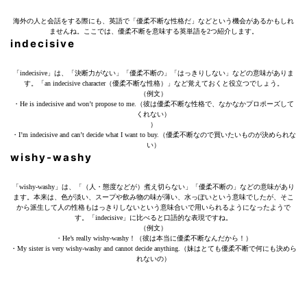
海外の人と会話をする際にも、英語で「優柔不断な性格だ」などという機会があるかもしれ
ませんね。ここでは、優柔不断を意味する英単語を2つ紹介します。
indecisive
「indecisive」は、「決断力がない」「優柔不断の」「はっきりしない」などの意味がありま
す。「an indecisive character（優柔不断な性格）」など覚えておくと役立つでしょう。
（例文）
・He is indecisive and won’t propose to me.（彼は優柔不断な性格で、なかなかプロポーズして
くれない）
）
・I’m indecisive and can’t decide what I want to buy.（優柔不断なので買いたいものが決められな
い）
wishy-washy
「wishy-washy」は、「（人・態度などが）煮え切らない」「優柔不断の」などの意味があり
ます。本来は、色が淡い、スープや飲み物の味が薄い、水っぽいという意味でしたが、そこ
から派生して人の性格もはっきりしないという意味合いで用いられるようになったようで
す。「indecisive」に比べると口語的な表現ですね。
（例文）
・He’s really wishy-washy！（彼は本当に優柔不断なんだから！）
・My sister is very wishy-washy and cannot decide anything.（妹はとても優柔不断で何にも決めら
れないの）