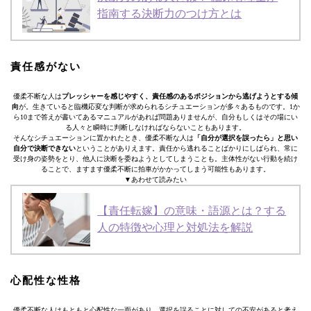
指南する決断力のつけ方とは
責任感がない
優柔不断な人は
プレッシャーを感じやすく、責任感のあるポジションから逃げようとする傾
向
が。生きていると臨機応変な判断が求められるシチュエーションが多々あるものです。1か
ら10まで答えが書いてあるマニュアルがあれば問題ありませんが、自分もしくはその場にい
る人々と瞬時に判断しなければならないこともあります。
そんなシチュエーションに置かれたとき、優柔不断な人は
「自分が選択を誤ったら」と思い
自分で決断できない
ということがありえます。責任から逃れることばかりにしばられ、常に
受け身の姿勢をとり、他人に決断を委ねようとしてしまうことも。主体性がない行動を続け
ることで、ますます優柔不断に拍車がかかってしまう可能性もあります。
▼あわせて読みたい
【責任転嫁】の意味・語源とは？する
人の特徴や心理と対処法を解説
心配性な性格
優柔不断な人はもともと心配性な一面があり、選択を誤ることに対しての不安があると考え