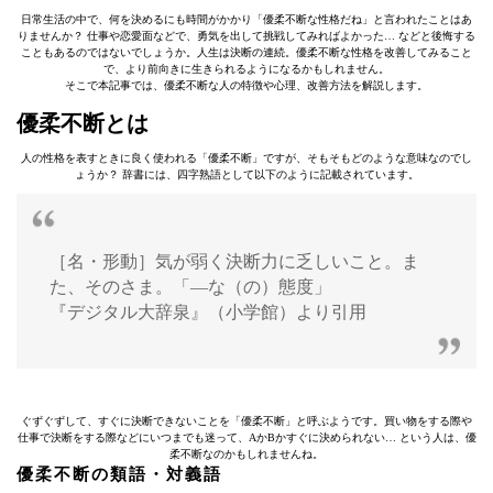
日常生活の中で、何を決めるにも時間がかかり「優柔不断な性格だね」と言われたことはあ
りませんか？ 仕事や恋愛面などで、勇気を出して挑戦してみればよかった… などと後悔する
こともあるのではないでしょうか。人生は決断の連続。優柔不断な性格を改善してみること
で、より前向きに生きられるようになるかもしれません。
そこで本記事では、優柔不断な人の特徴や心理、改善方法を解説します。
優柔不断とは
人の性格を表すときに良く使われる「優柔不断」ですが、そもそもどのような意味なのでし
ょうか？ 辞書には、四字熟語として以下のように記載されています。
［名・形動］気が弱く決断力に乏しいこと。ま
た、そのさま。「―な（の）態度」
『デジタル大辞泉』（小学館）より引用
ぐずぐずして、すぐに決断できないことを「優柔不断」と呼ぶようです。買い物をする際や
仕事で決断をする際などにいつまでも迷って、AかBかすぐに決められない… という人は、優
柔不断なのかもしれませんね。
優柔不断の類語・対義語