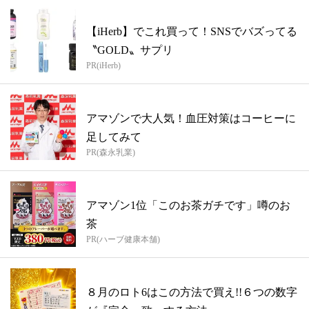
【iHerb】でこれ買って！SNSでバズってる
〝GOLD〟サプリ
PR(iHerb)
アマゾンで大人気！血圧対策はコーヒーに
足してみて
PR(森永乳業)
アマゾン1位「このお茶ガチです」噂のお
茶
PR(ハーブ健康本舗)
８月のロト6はこの方法で買え!!６つの数字