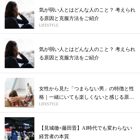
気が弱い人とはどんな人のこと？ 考えられ
る原因と克服方法をご紹介
LIFESTYLE
気が弱い人とはどんな人のこと？ 考えられ
る原因と克服方法をご紹介
女性から見た「つまらない男」の特徴と性
格｜一緒にいても楽しくないと感じる原因
LIFESTYLE
とは...
【見城徹×藤田晋】AI時代でも変わらない
経営者の本質