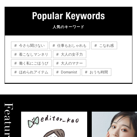
人気のキーワード
今さら聞けない
仕事もおしゃれも
こなれ感
着こなしマンネリ
大人の女子力
働く私にごほうび
大人のマナー
ほめられアイテム
Domanist
おうち時間