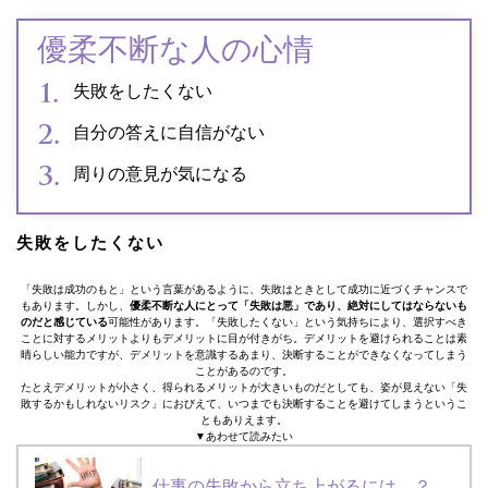
優柔不断な人の心情
失敗をしたくない
自分の答えに自信がない
周りの意見が気になる
失敗をしたくない
「失敗は成功のもと」という言葉があるように、失敗はときとして成功に近づくチャンスで
もあります。しかし、
優柔不断な人にとって「失敗は悪」であり、絶対にしてはならないも
のだと感じている
可能性があります。「失敗したくない」という気持ちにより、選択すべき
ことに対するメリットよりもデメリットに目が付きがち。デメリットを避けられることは素
晴らしい能力ですが、デメリットを意識するあまり、決断することができなくなってしまう
ことがあるのです。
たとえデメリットが小さく、得られるメリットが大きいものだとしても、姿が見えない「失
敗するかもしれないリスク」におびえて、いつまでも決断することを避けてしまうというこ
ともありえます。
▼あわせて読みたい
仕事の失敗から立ち上がるには…？