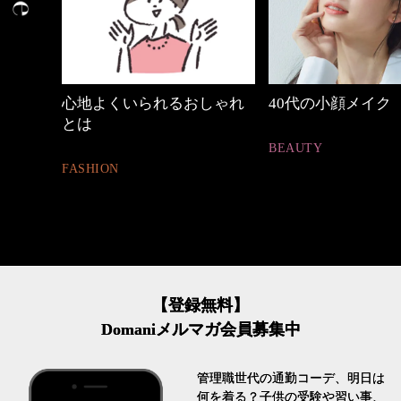
しゃれ
40代の小顔メイク
優木まおみさん「
割。」
BEAUTY
LIFESTYLE
【登録無料】
Domaniメルマガ会員募集中
管理職世代の通勤コーデ、明日は
何を着る？子供の受験や習い事、