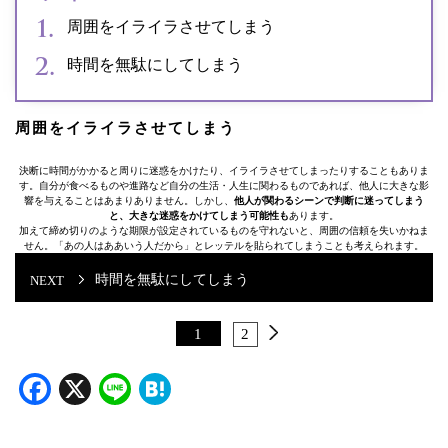
周囲をイライラさせてしまう
時間を無駄にしてしまう
周囲をイライラさせてしまう
決断に時間がかかると周りに迷惑をかけたり、イライラさせてしまったりすることもありま
す。自分が食べるものや進路など自分の生活・人生に関わるものであれば、他人に大きな影
響を与えることはあまりありません。しかし、
他人が関わるシーンで判断に迷ってしまう
と、大きな迷惑をかけてしまう可能性も
あります。
加えて締め切りのような期限が設定されているものを守れないと、周囲の信頼を失いかねま
せん。「あの人はああいう人だから」とレッテルを貼られてしまうことも考えられます。
時間を無駄にしてしまう
1
2
Facebook
X
Line
Hatena