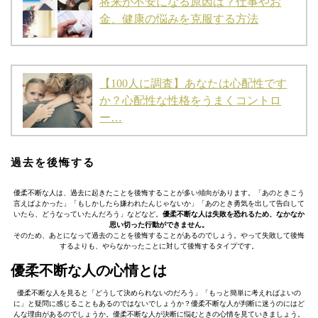
将来が不安になる原因は？仕事やお
金、健康の悩みを克服する方法
【100人に調査】あなたは心配性です
か？心配性な性格をうまくコントロ
ー…
過去を後悔する
優柔不断な人は、過去に起きたことを後悔することが多い傾向があります。「あのときこう
言えばよかった」「もしかしたら嫌われたんじゃないか」「あのとき勇気を出して告白して
いたら、どうなっていたんだろう」などなど。
優柔不断な人は失敗を恐れるため、なかなか
思い切った行動ができません。
そのため、あとになって過去のことを後悔することがあるのでしょう。やって失敗して後悔
するよりも、やらなかったことに対して後悔するタイプです。
優柔不断な人の心情とは
優柔不断な人を見ると「どうして決められないのだろう」「もっと簡単に考えればよいの
に」と疑問に感じることもあるのではないでしょうか？優柔不断な人が判断に迷うのにはど
んな理由があるのでしょうか。優柔不断な人が決断に悩むときの心情を見ていきましょう。